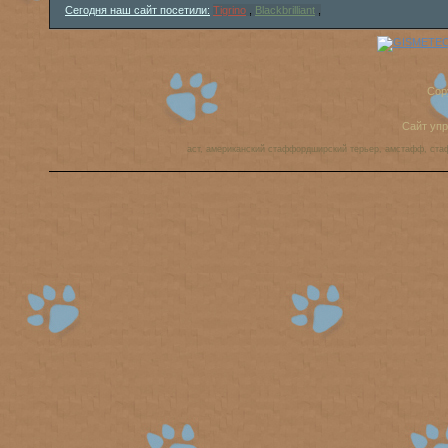
Сегодня наш сайт посетили:
Tigrino
,
Blackbrilliant
,
Cop
Сайт уп
аст, американский стаффордширский терьер, амстафф, ста