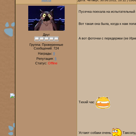
Makita
Дата: Четверг, 30.06.2011, 16:11 | Со
Пусечка поехала на испытательный
Вот такая она была, когда к нам поп
Друг
А вот фоточки с передержки (ее Ир
Группа: Проверенные
Сообщений:
724
Награды:
0
Репутация:
5
Статус:
Offline
Тихий час
Устают собаки очень
Таксопуд