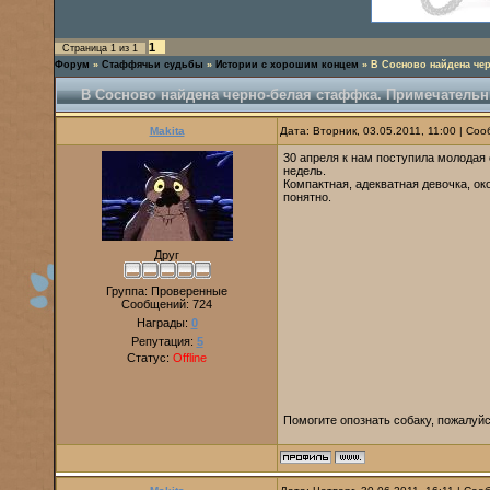
1
Страница
1
из
1
Форум
»
Стаффячьи судьбы
»
Истории с хорошим концем
»
В Сосново найдена че
В Сосново найдена черно-белая стаффка. Примечательн
Makita
Дата: Вторник, 03.05.2011, 11:00 | С
30 апреля к нам поступила молодая 
недель.
Компактная, адекватная девочка, ок
понятно.
Друг
Группа: Проверенные
Сообщений:
724
Награды:
0
Репутация:
5
Статус:
Offline
Помогите опознать собаку, пожалуйс