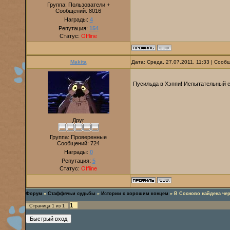
Группа: Пользователи +
Сообщений:
8016
Награды:
4
Репутация:
154
Статус:
Offline
Makita
Дата: Среда, 27.07.2011, 11:33 | Соо
Пусильда в Хэппи! Испытательный с
Друг
Группа: Проверенные
Сообщений:
724
Награды:
0
Репутация:
5
Статус:
Offline
Форум
»
Стаффячьи судьбы
»
Истории с хорошим концем
»
В Сосново найдена че
1
Страница
1
из
1