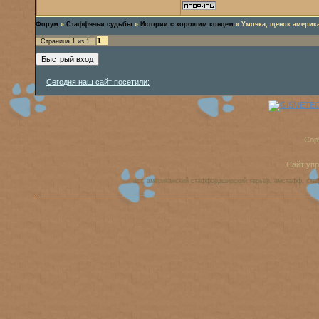
Форум
»
Стаффячьи судьбы
»
Истории с хорошим концем
»
Умочка, щенок америк
1
Страница
1
из
1
Сегодня наш сайт посетили:
Cop
Сайт уп
аст, американский стаффордширский терьер, амстафф, ста