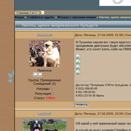
1
Страница
1
из
1
Форум
»
Стаффячьи судьбы
»
Истории с хорошим концем
»
Умочка, щенок америк
Умочка, щенок американского бульдога
ИринаСиМ
Дата: Пятница, 17.04.2009, 01:58 | С
В Пушкине нашли вот такую красоту.
праздникам девчушка будет абсолют
Может, кто хочет взять себе на ПМЖ 
Приятель
Группа: Проверенные
Сообщений:
61
Диспетчер "Потеряшки СПб"по бульдогам, 
Награды:
0
8 (921) 936-80-49
8-911-746-93-94
Репутация:
1
8-952-215-54-36 Ирина
Статус:
Offline
LaraCroft
Дата: Пятница, 17.04.2009, 23:09 | С
Ой какой у неё прикольный окрас на
А что её не ищут хозяева? Клейма т