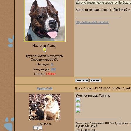
Девочка нашла новую семью. a4 Ее будут 
Какая отличная новость. Любви ей и
http://alterra-staff.narod.ru/
Настоящий друг
Группа: Администраторы
Сообщений:
65535
Награды:
3
Репутация:
890
Статус:
Offline
ИринаСиМ
Дата: Среда, 22.04.2009, 14:09 | Соо
Умочка теперь Текила:
Диспетчер "Потеряшки СПб"по бульдогам, 
Приятель
8 (921) 936-80-49
8-911-746-93-94