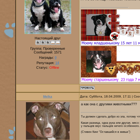
Настоящий друг
Группа: Проверенные
Сообщений:
1571
Награды:
0
Репутация:
14
Статус:
Offline
Melka
Дата: Суббота, 18.04.2009, 17:11 | С
а как она с другими животными???
Ты должен сделать добро из зла, потому что
Какая разница, одна рука или другая, мясо
у пальцев вкус пальцев ничего особенного.
(Стивен Кинг "Оставшийся в живых")