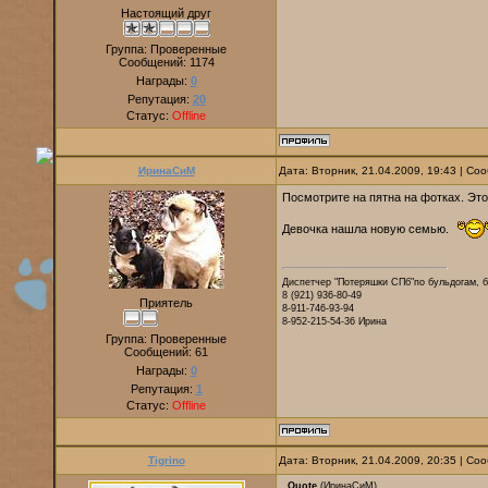
Настоящий друг
Группа: Проверенные
Сообщений:
1174
Награды:
0
Репутация:
20
Статус:
Offline
ИринаСиМ
Дата: Вторник, 21.04.2009, 19:43 | С
Посмотрите на пятна на фотках. Э
Девочка нашла новую семью.
Диспетчер "Потеряшки СПб"по бульдогам, 
8 (921) 936-80-49
Приятель
8-911-746-93-94
8-952-215-54-36 Ирина
Группа: Проверенные
Сообщений:
61
Награды:
0
Репутация:
1
Статус:
Offline
Tigrino
Дата: Вторник, 21.04.2009, 20:35 | С
Quote
(
ИринаСиМ
)