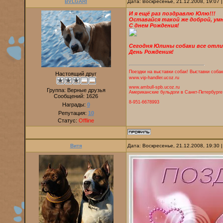
BVLGARI
Дата: Воскресенье, 21.12.2008, 19:07
И я ещё раз поздравлю Юлю!!!
Оставайся такой же доброй, ум
С днем Рождения!
Сегодня Юлины собаки все отли
День Рождения!
Поездки на выставки собак! Выставки собак
Настоящий друг
www.vip-handler.ucoz.ru
www.ambull-spb.ucoz.ru
Группа: Верные друзья
Американские бульдоги в Санкт-Петербурге
Сообщений:
1626
8-951-6678993
Награды:
0
Репутация:
10
Статус:
Offline
Витя
Дата: Воскресенье, 21.12.2008, 19:30