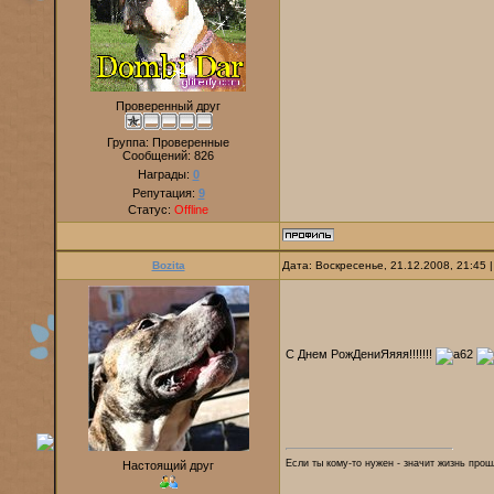
Проверенный друг
Группа: Проверенные
Сообщений:
826
Награды:
0
Репутация:
9
Статус:
Offline
Bozita
Дата: Воскресенье, 21.12.2008, 21:45
С Днем РожДениЯяяя!!!!!!!
Если ты кому-то нужен - значит жизнь прошл
Настоящий друг