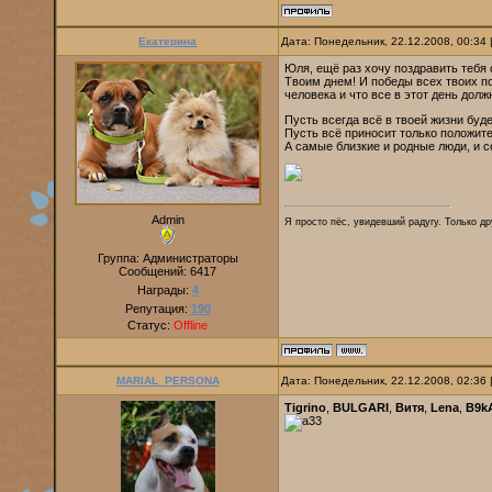
Екатерина
Дата: Понедельник, 22.12.2008, 00:34
Юля, ещё раз хочу поздравить тебя
Твоим днем! И победы всех твоих по
человека и что все в этот день дол
Пусть всегда всё в твоей жизни буде
Пусть всё приносит только положит
А самые близкие и родные люди, и с
Admin
Я просто пёс, увидевший радугу. Только дру
Группа: Администраторы
Сообщений:
6417
Награды:
4
Репутация:
190
Статус:
Offline
MARIAL_PERSONA
Дата: Понедельник, 22.12.2008, 02:36
Tigrino
,
BULGARI
,
Витя
,
Lena
,
B9k