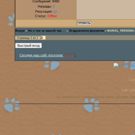
Сообщений:
9490
Награды:
0
Репутация:
54
Статус:
Offline
Форум
»
Ни о чем за чашкой чая. . .
»
Поздравлялка форумчан
»
MARIAL_PERSONA-
1
Страница
1
из
1
Сегодня наш сайт посетили:
Tigrino
,
Cop
Сайт уп
аст, американский стаффордширский терьер, амстафф, ста