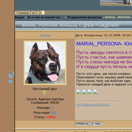
1
Страница
1
из
1
Форум
»
Ни о чем за чашкой чая. . .
»
Поздравлялка форумчан
»
MARIAL_PERSONA-
MARIAL_PERSONA- Юленька, С ДНЁМ РОЖДЕНИЯ!
Tigrino
Дата: Воскресенье, 21.12.2008, 18:18
MARIAL_PERSONA- Юл
Пусть звезды светятся в г
Пусть счастье, как шампан
Пусть слезы никогда не бл
И в сердце пусть печаль н
Пусть этот день, как песня соловья,
Перечеркнет всех хмурых дней нена
Пусть жизнь твоя, как майская заря,
Приносит каждый день в ладонях сч
Настоящий друг
Группа: Администраторы
Сообщений:
65535
http://alterra-staff.narod.ru/
Награды:
3
Репутация:
890
Статус:
Offline