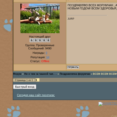
ПОЗДРАВЛЯЮ ВСЕХ ФОРУМЧАН , 
НОВЫМ ГОДОМ! ВСЕМ ЗДОРОВЬЯ, 
JURP
Настоящий друг
Группа: Проверенные
Сообщений:
9490
Награды:
0
Репутация:
54
Статус:
Offline
Форум
»
Ни о чем за чашкой чая. . .
»
Поздравлялка форумчан
»
ВСЕМ ВСЕМ ВСЕМ!
1
Страница
1
из
1
Сегодня наш сайт посетили:
Cop