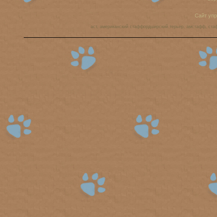
Сайт уп
аст, американский стаффордширский терьер, амстафф, ста