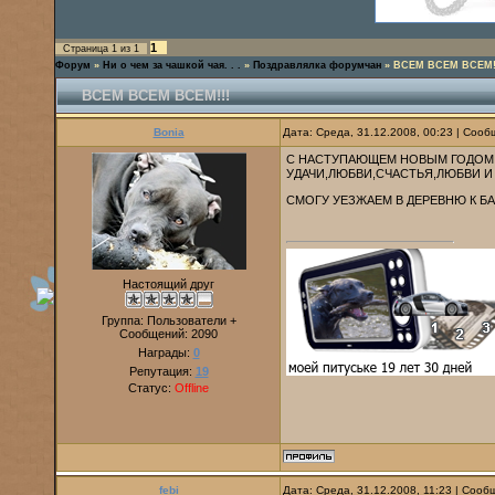
1
Страница
1
из
1
Форум
»
Ни о чем за чашкой чая. . .
»
Поздравлялка форумчан
»
ВСЕМ ВСЕМ ВСЕМ!
ВСЕМ ВСЕМ ВСЕМ!!!
Bonia
Дата: Среда, 31.12.2008, 00:23 | Соо
С НАСТУПАЮЩЕМ НОВЫМ ГОДОМ!
УДАЧИ,ЛЮБВИ,СЧАСТЬЯ,ЛЮБВИ И
СМОГУ УЕЗЖАЕМ В ДЕРЕВНЮ К Б
Настоящий друг
Группа: Пользователи +
Сообщений:
2090
Награды:
0
Репутация:
19
Статус:
Offline
febi
Дата: Среда, 31.12.2008, 11:23 | Соо