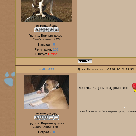
Настоящий друг
Группа: Верные друзья
Сообщений:
6029
Награды:
0
Репутация:
106
Статус:
Offline
stalker777
Дата: Воскресенье, 04.03.2012, 18:53
Леночка! С Днём рождения тебя!!!
Если б я верил в бессмертие души, то пола
Настоящий друг
Группа: Верные друзья
Сообщений:
1787
Награды:
0