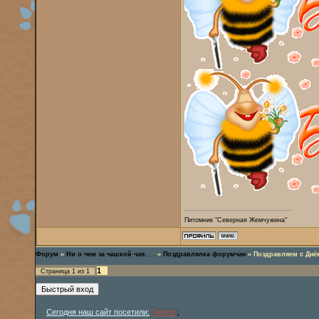
Питомник "Северная Жемчужина"
Форум
»
Ни о чем за чашкой чая. . .
»
Поздравлялка форумчан
»
Поздравляем с Днё
1
Страница
1
из
1
Сегодня наш сайт посетили:
Tigrino
,