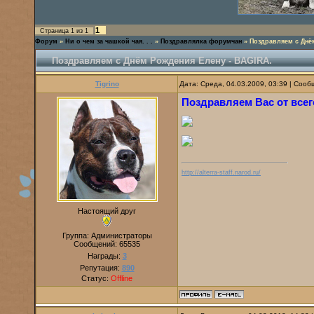
1
Страница
1
из
1
Форум
»
Ни о чем за чашкой чая. . .
»
Поздравлялка форумчан
»
Поздравляем с Днё
Поздравляем с Днём Рождения Елену - BAGIRA.
Tigrino
Дата: Среда, 04.03.2009, 03:39 | Соо
Поздравляем Вас от всег
http://alterra-staff.narod.ru/
Настоящий друг
Группа: Администраторы
Сообщений:
65535
Награды:
3
Репутация:
890
Статус:
Offline