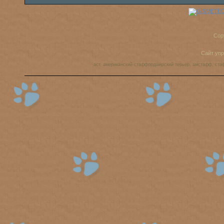
Cop
Сайт уп
аст, американский стаффордширский терьер, амстафф, ста