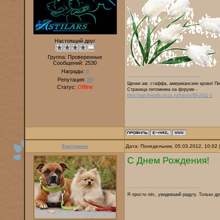
Настоящий друг
Группа: Проверенные
Сообщений:
2530
Награды:
0
Репутация:
29
Щенки ам. стаффа, американские крови! Пи
Статус:
Offline
Страница питомника на форуме -
http://ast-friends.ucoz.ru/forum/68-2411-1
Екатерина
Дата: Понедельник, 05.03.2012, 10:02
С Днем Рождения!
Я просто пёс, увидевший радугу. Только дру