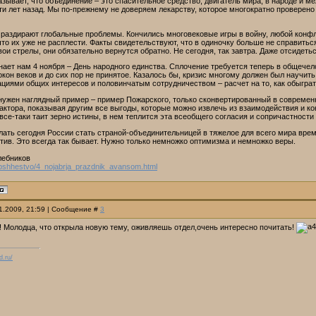
зывает, что объединение – это спасительное средство, двигатель мира, в народе и м
ти лет назад. Мы по-прежнему не доверяем лекарству, которое многократно проверен
 раздирают глобальные проблемы. Кончились многовековые игры в войну, любой кон
что их уже не расплести. Факты свидетельствуют, что в одиночку больше не справиться
вои стрелы, они обязательно вернутся обратно. Не сегодня, так завтра. Даже отсидетьс
нает нам 4 ноября – День народного единства. Сплочение требуется теперь в общечел
кон веков и до сих пор не принятое. Казалось бы, кризис многому должен был научит
иями общих интересов и половинчатым сотрудничеством – расчет на то, как обыграть д
нужен наглядный пример – пример Пожарского, только сконвертированный в современн
ктора, показывая другим все выгоды, которые можно извлечь из взаимодействия и ко
все-таки таит зерно истины, в нем теплится эта всеобщего согласия и сопричастности
ать сегодня России стать страной-объединительницей в тяжелое для всего мира время
ив. Это всегда так бывает. Нужно только немножко оптимизма и немножко веры.
лебников
obshhestvo/4_nojabrja_prazdnik_avansom.html
11.2009, 21:59 | Сообщение #
3
! Молодца, что открыла новую тему, оживляешь отдел,очень интересно почитать!
d.ru/