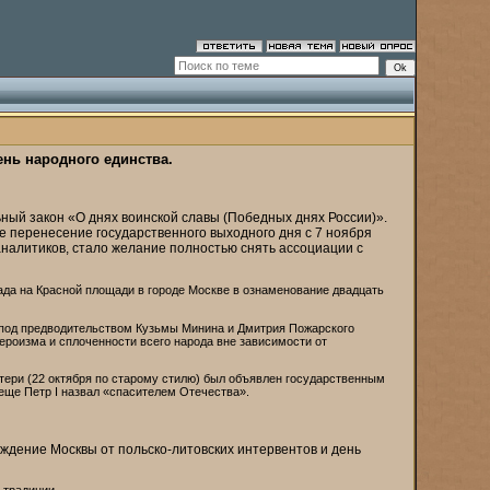
ень народного единства.
ный закон «О днях воинской славы (Победных днях России)».
е перенесение государственного выходного дня с 7 ноября
аналитиков, стало желание полностью снять ассоциации с
ада на Красной площади в городе Москве в ознаменование двадцать
я под предводительством Кузьмы Минина и Дмитрия Пожарского
ероизма и сплоченности всего народа вне зависимости от
атери (22 октября по старому стилю) был объявлен государственным
 еще Петр I назвал «спасителем Отечества».
ждение Москвы от польско-литовских интервентов и день