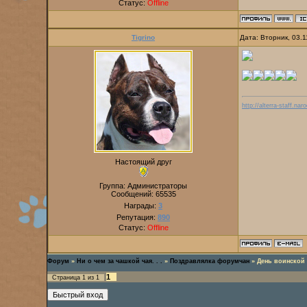
Статус:
Offline
Tigrino
Дата: Вторник, 03.
http://alterra-staff.naro
Настоящий друг
Группа: Администраторы
Сообщений:
65535
Награды:
3
Репутация:
890
Статус:
Offline
Форум
»
Ни о чем за чашкой чая. . .
»
Поздравлялка форумчан
»
День воинской
1
Страница
1
из
1