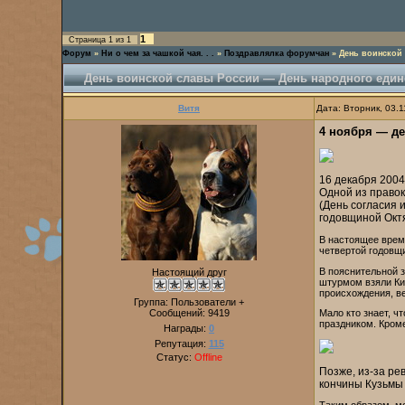
1
Страница
1
из
1
Форум
»
Ни о чем за чашкой чая. . .
»
Поздравлялка форумчан
»
День воинской
День воинской славы России — День народного един
Витя
Дата: Вторник, 03.
4 ноября — де
16 декабря 2004
Одной из правок
(День согласия 
годовщиной Октя
В настоящее врем
четвертой годовщ
В пояснительной 
Настоящий друг
штурмом взяли Кит
происхождения, в
Группа: Пользователи +
Сообщений:
9419
Мало кто знает, ч
праздником. Кроме
Награды:
0
Репутация:
115
Статус:
Offline
Позже, из-за ре
кончины Кузьмы