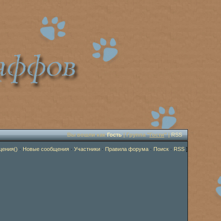
Вы вошли как
Гость
| Группа "
Гости
" |
RSS
щения()
·
Новые сообщения
·
Участники
·
Правила форума
·
Поиск
·
RSS
]