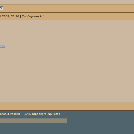
11.2009, 23:20 | Сообщение #
5
d.ru/
 славы России — День народного единства