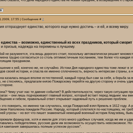
жно сказать, что День народного единства не новый праздник, а возвращение к старой
11.2009, 17:55 | Сообщение #
2
сия отпразднует единство, которого еще нужно достичь – и ей, и всему миру.
 единства – возможно, единственный из всех праздников, который сморит
е и призыв, надежда на перемены к лучшему.
ой не разумеется, эта вещь дорогого стоит, поскольку автоматически решает множеств
ена трудно согласиться со столь оптимистичным посланием, тем более что каждая пар
стоящим праздником.
шение к ней, конечно же, не случайно. Истоки Дня народного единства тоже лежат в э
ов своей истории, и спасла ее именно сплоченность, верность интересам страны, а н
на казалась вещью вполне естественной, каждый город был сам за себя, а борьба за в
, не стесняясь, предлагали князю Пожарскому перейти на другую сторону и очень удив
 стороне.
рона? Чему учат нас те давние события? В действительности, через такую ситуацию пр
рагах – они лишь подчеркивают главный вопрос, который встает перед людьми: мы вм
общению и гибели, правильный ответ открывает надежный путь к решению проблем.
 это поверить, но именно так случилось, когда Пожарский взял Кремль в 1612 году. А
армии Наполеона покидали Россию. Народу, который сплотился по-настоящему, не тре
ней угрозы – но вот что пишет знаменитый немецкий военный историк Клаузевиц, быв
ережали французов, хотя и имели для этого много удобных случаев; когда же им и уда
тавались победителями, русские дали им возможность осуществить невозможное. Но е
вся кампания завершилась полным успехом русских".