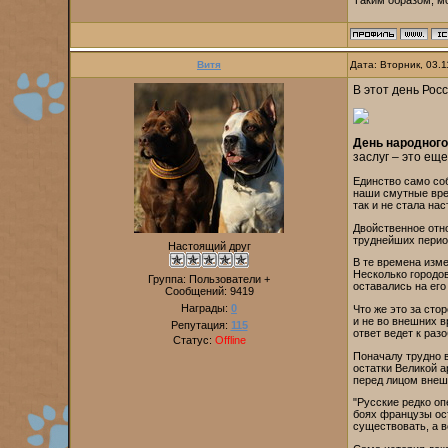
Таким образом, мо
Витя
Дата: Вторник, 03.
В этот день Рос
День народного
заслуг – это ещ
Единство само соб
наши смутные врем
так и не стала на
Двойственное отно
труднейших период
Настоящий друг
В те времена изме
Несколько городов
Группа: Пользователи +
оставались на его
Сообщений:
9419
Награды:
0
Что же это за сто
и не во внешних в
Репутация:
115
ответ ведет к раз
Статус:
Offline
Поначалу трудно в
остатки Великой 
перед лицом внеш
"Русские редко оп
боях французы ос
существовать, а 