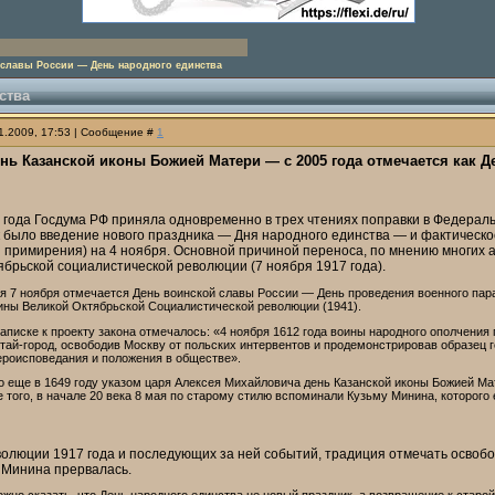
 славы России — День народного единства
ства
11.2009, 17:53 | Сообщение #
1
нь Казанской иконы Божией Матери — с 2005 года отмечается как Д
 года Госдума РФ приняла одновременно в трех чтениях поправки в Федераль
 было введение нового праздника — Дня народного единства — и фактическо
и примирения) на 4 ноября. Основной причиной переноса, по мнению многих 
брьской социалистической революции (7 ноября 1917 года).
я 7 ноября отмечается День воинской славы России — День проведения военного пар
ины Великой Октябрьской Социалистической революции (1941).
записке к проекту закона отмечалось: «4 ноября 1612 года воины народного ополчени
ай-город, освободив Москву от польских интервентов и продемонстрировав образец г
ероисповедания и положения в обществе».
то еще в 1649 году указом царя Алексея Михайловича день Казанской иконы Божией М
 того, в начале 20 века 8 мая по старому стилю вспоминали Кузьму Минина, которого
волюции 1917 года и последующих за ней событий, традиция отмечать освобо
 Минина прервалась.