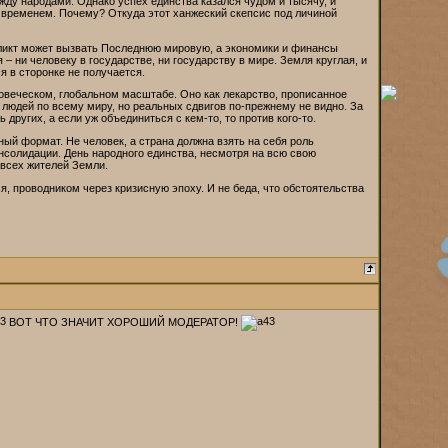
ежду народами. Однако успех единства казался чудом и тысячу, и
о временем. Почему? Откуда этот ханжеский скепсис под личиной
фликт может вызвать Последнюю мировую, а экономики и финансы
 – ни человеку в государстве, ни государству в мире. Земля круглая, и
я в сторонке не получается.
овеческом, глобальном масштабе. Оно как лекарство, прописанное
ь людей по всему миру, но реальных сдвигов по-прежнему не видно. За
ругих, а если уж объединиться с кем-то, то против кого-то.
ый формат. Не человек, а страна должна взять на себя роль
нсолидации. День народного единства, несмотря на всю свою
 всех жителей Земли.
, проводником через кризисную эпоху. И не беда, что обстоятельства
ВОТ ЧТО ЗНАЧИТ ХОРОШИЙ МОДЕРАТОР!