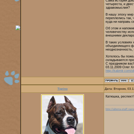
Сама история дока
четыреста, и двес
здравомыслия?
В нашу эпоху мир
переплелись так, 
куда ни направь с
Об этом и напоми
человечеству испо
внешними декларац
В таких условиях 
объединяющего фа
неоднозначность, 
Хотелось бы пожел
складываются прот
С праздником вас!
03.11.2009 Олег Х
http://kabmir.com/
Tigrino
Дата: Вторник, 03.
Катюшка, респект!
http://alterra-staff.naro