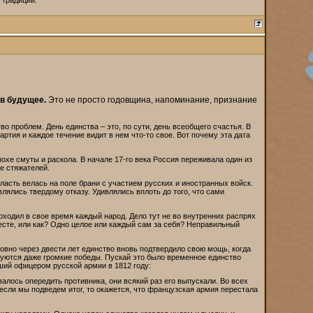
 традиции.
 в будущее.
Это не просто годовщина, напоминание, признание
о проблем. День единства – это, по сути, день всеобщего счастья. В
тия и каждое течение видит в нем что-то свое. Вот почему эта дата
похе смуты и раскола. В начале 17-го века Россия переживала один из
е стяжателей.
ласть велась на поле брани с участием русских и иностранных войск.
лялись твердому отказу. Удивлялись вплоть до того, что сами
оходил в свое время каждый народ. Дело тут не во внутренних распрях
есте, или как? Одно целое или каждый сам за себя? Неправильный
 ровно через двести лет единство вновь подтвердило свою мощь, когда
буются даже громкие победы. Пускай это было временное единство
ший офицером русской армии в 1812 году:
валось опередить противника, они всякий раз его выпускали. Во всех
сли мы подведем итог, то окажется, что французская армия перестала