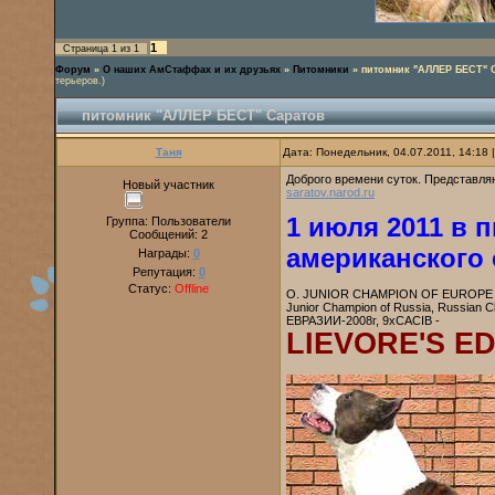
1
Страница
1
из
1
Форум
»
О наших АмСтаффах и их друзьях
»
Питомники
»
питомник "АЛЛЕР БЕСТ" 
терьеров.)
питомник "АЛЛЕР БЕСТ" Саратов
Таня
Дата: Понедельник, 04.07.2011, 14:18
Доброго времени суток. Представля
Новый участник
saratov.narod.ru
1 июля 2011 в 
Группа: Пользователи
Сообщений:
2
американского
Награды:
0
Репутация:
0
Статус:
Offline
О. JUNIOR CHAMPION OF EUROPE 
Junior Champion of Russia, Russian C
ЕВРАЗИИ-2008г, 9xCACIB -
LIEVORE'S ED