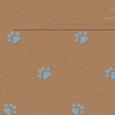
Cop
Сайт уп
аст, американский стаффордширский терьер, амстафф, ста