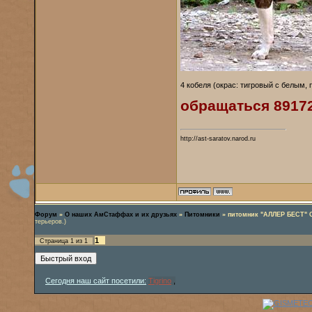
4 кобеля (окрас: тигровый с белым,
обращаться 8917
http://ast-saratov.narod.ru
Форум
»
О наших АмСтаффах и их друзьях
»
Питомники
»
питомник "АЛЛЕР БЕСТ" 
терьеров.)
1
Страница
1
из
1
Сегодня наш сайт посетили:
Tigrino
,