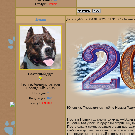
Статус:
Offline
Tigrino
Дата: Суббота, 04.01.2025, 01:31 | Сообщени
Настоящий друг
Группа: Администраторы
Сообщений:
65535
Награды:
3
Репутация:
890
Статус:
Offline
Юленька, Поздравляем тебя с Новым Годо
Пусть в Новый год случится чудо — В душе
И целый год у вас не будет ни огорчений, ни
Пусть елка с яркою звездою в ваш дом уда
Любовь и крепкое здоровье, пусть год вам с
Под бой курантов загадайте свои заветные