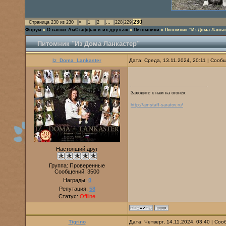
230
Страница
230
из
230
«
1
2
…
228
229
Форум
»
О наших АмСтаффах и их друзьях
»
Питомники
»
Питомник "Из Дома Ланка
Питомник "Из Дома Ланкастер"
Iz_Doma_Lankaster
Дата: Среда, 13.11.2024, 20:11 | Соо
Заходите к нам на огонёк:
http://amstaff-saratov.ru/
Настоящий друг
Группа: Проверенные
Сообщений:
3500
Награды:
0
Репутация:
58
Статус:
Offline
Tigrino
Дата: Четверг, 14.11.2024, 03:40 | Со