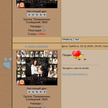
Настоящий друг
Группа: Проверенные
Сообщений:
3500
Награды:
0
Репутация:
58
Статус:
Offline
Iz_Doma_Lankaster
Дата: Суббота, 23.11.2024, 19:45 | С
Продан
Заходите к нам на огонёк:
http://amstaff-saratov.ru/
Настоящий друг
Группа: Проверенные
Сообщений:
3500
Награды:
0
Репутация:
58