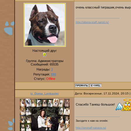
очень классный тиграшик,очень вы
http://alterra-staff.narod.ru/
Настоящий друг
Группа: Администраторы
Сообщений:
65535
Награды:
3
Репутация:
890
Статус:
Offline
Iz_Doma_Lankaster
Дата: Воскресенье, 17.11.2024, 20:15
Спасибо Танюш большое!
Заходите к нам на огонёк:
http://amstaff-saratov.ru/