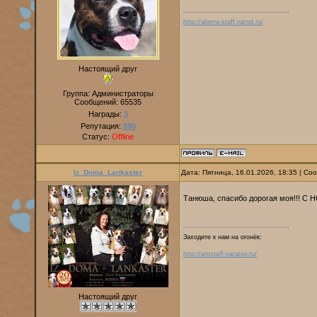
http://alterra-staff.narod.ru/
Настоящий друг
Группа: Администраторы
Сообщений:
65535
Награды:
3
Репутация:
890
Статус:
Offline
Iz_Doma_Lankaster
Дата: Пятница, 16.01.2026, 18:35 | С
Танюша, спасибо дорогая моя!!! С
Заходите к нам на огонёк:
http://amstaff-saratov.ru/
Настоящий друг