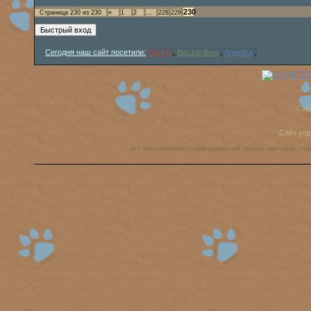
230
Страница
230
из
230
«
1
2
…
228
229
Сегодня наш сайт посетили:
Tigrino
,
Blackbrilliant
,
Angelika
,
Cop
Сайт уп
аст, американский стаффордширский терьер, амстафф, ста