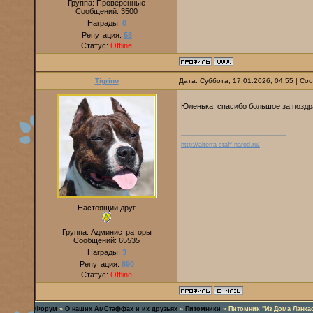
Группа: Проверенные
Сообщений:
3500
Награды:
0
Репутация:
58
Статус:
Offline
Tigrino
Дата: Суббота, 17.01.2026, 04:55 | С
Юленька, спасибо большое за поздр
http://alterra-staff.narod.ru/
Настоящий друг
Группа: Администраторы
Сообщений:
65535
Награды:
3
Репутация:
890
Статус:
Offline
Форум
»
О наших АмСтаффах и их друзьях
»
Питомники
»
Питомник "Из Дома Ланка