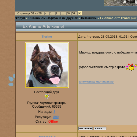
58
Страница
58
из
58
«
1
2
…
56
57
Форум
»
О наших АмСтаффах и их друзьях
»
Питомники
»
Ex Animo Arte kennel
(Экс
Ex Animo Arte kennel
Tigrino
Дата: Четверг, 23.05.2013, 01:51 | С
Мариш, поздравляю с с победами- 
удовольствием смотрю фото
http://alterra-staff.narod.ru/
Настоящий друг
Группа: Администраторы
Сообщений:
65535
Награды:
3
Репутация:
890
Статус:
Offline
JokerScout
Дата: Четверг, 23.05.2013, 22:38 | С