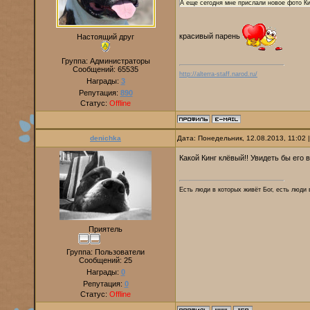
А еще сегодня мне прислали новое фото К
красивый парень
Настоящий друг
Группа: Администраторы
Сообщений:
65535
http://alterra-staff.narod.ru/
Награды:
3
Репутация:
890
Статус:
Offline
denichka
Дата: Понедельник, 12.08.2013, 11:02
Какой Кинг клёвый!! Увидеть бы его 
Есть люди в которых живёт Бог, есть люди 
Приятель
Группа: Пользователи
Сообщений:
25
Награды:
0
Репутация:
0
Статус:
Offline