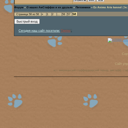
Форум
»
О наших АмСтаффах и их друзьях
»
Питомники
»
Ex Animo Arte kennel
(Экс
58
Страница
58
из
58
«
1
2
…
56
57
Сегодня наш сайт посетили:
Tigrino
,
Cop
Сайт уп
аст, американский стаффордширский терьер, амстафф, ста