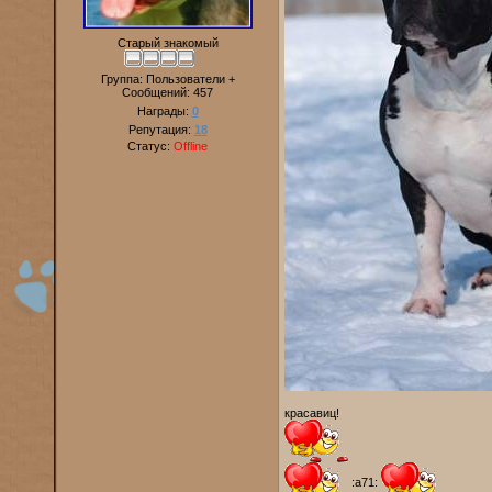
Старый знакомый
Группа: Пользователи +
Сообщений:
457
Награды:
0
Репутация:
18
Статус:
Offline
красавиц!
:a71: