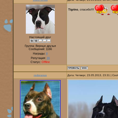
Tigrino
, спасибо!!!!
Настоящий друг
Группа: Верные друзья
Сообщений:
1166
Награды:
0
Репутация:
16
Статус:
Offline
redoranus
Дата: Четверг, 23.05.2013, 23:31 | С