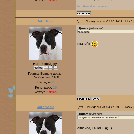
http://sudak-uta.ucoz.ru/
JokerScout
Дата: Понедельник, 03.06.2013, 14:46
Цитата
(
redoranus
)
красавиц!
спасибо
Настоящий друг
Группа: Верные друзья
Сообщений:
1166
Награды:
0
Репутация:
16
Статус:
Offline
JokerScout
Дата: Понедельник, 03.06.2013, 14:47
Цитата
(
Империя
)
расцвела девочка - красавица!!!
спасибо, Танюш!)))))))