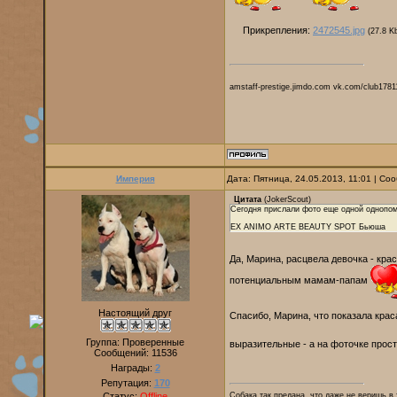
Прикрепления:
2472545.jpg
(27.8 K
amstaff-prestige.jimdo.com vk.com/club1781
Империя
Дата: Пятница, 24.05.2013, 11:01 | С
Цитата
(
JokerScout
)
Сегодня прислали фото еще одной однопомет
EX ANIMO ARTE BEAUTY SPOT Бьюша
Да, Марина, расцвела девочка - кра
потенциальным мамам-папам
Настоящий друг
Спасибо, Марина, что показала кра
Группа: Проверенные
выразительные - а на фоточке прост
Сообщений:
11536
Награды:
2
Репутация:
170
Статус:
Offline
Собака так предана, что даже не веришь в 