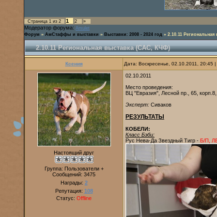
1
Страница
1
из
2
2
»
Модератор форума:
Amulet
Форум
»
АмСтаффы и выставки
»
Выставки: 2008 - 2024 год
»
2.10.11 Региональная
2.10.11 Региональная выставка (САС, КЧФ)
Ксения
Дата: Воскресенье, 02.10.2011, 20:45
02.10.2011
Место проведения:
ВЦ "Евразия", Лесной пр., 65, корп.8,
Эксперт:
Сиваков
РЕЗУЛЬТАТЫ
КОБЕЛИ:
Класс Бэби:
Рус Нева-Да Звездный Тигр -
Б/П, Л
Настоящий друг
Группа: Пользователи +
Сообщений:
3475
Награды:
2
Репутация:
108
Статус:
Offline