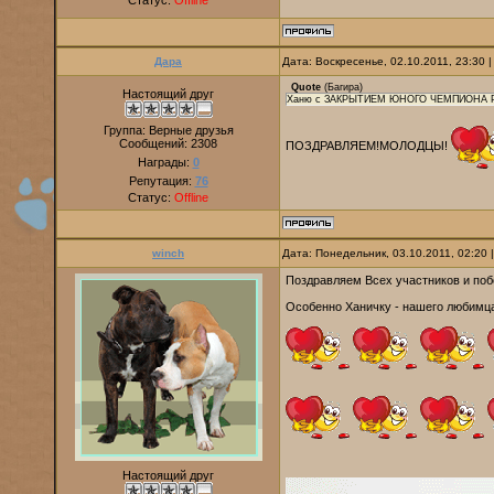
Статус:
Offline
Дара
Дата: Воскресенье, 02.10.2011, 23:30
Quote
(
Багира
)
Настоящий друг
Ханю с ЗАКРЫТИЕМ ЮНОГО ЧЕМПИОНА РОС
Группа: Верные друзья
Сообщений:
2308
ПОЗДРАВЛЯЕМ!МОЛОДЦЫ!
Награды:
0
Репутация:
76
Статус:
Offline
winch
Дата: Понедельник, 03.10.2011, 02:20
Поздравляем Всех участников и поб
Особенно Ханичку - нашего любимц
Настоящий друг