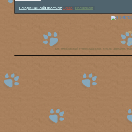
Сегодня наш сайт посетили:
Tigrino
,
Blackbrilliant
,
Cop
Сайт уп
аст, американский стаффордширский терьер, амстафф, ста