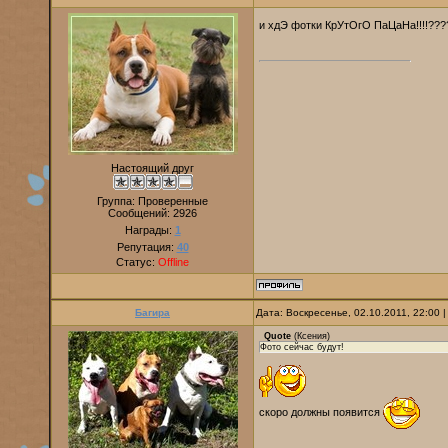
и хдЭ фотки КрУтОгО ПаЦаНа!!!!??
Настоящий друг
Группа: Проверенные
Сообщений:
2926
Награды:
1
Репутация:
40
Статус:
Offline
Багира
Дата: Воскресенье, 02.10.2011, 22:00
Quote
(
Ксения
)
Фото сейчас будут!
скоро должны появится