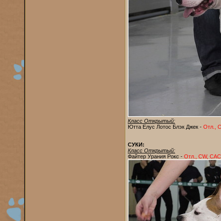
Класс Открытый:
Ютта Елус Лотос Блэк Джек -
Отл., 
СУКИ:
Класс Открытый:
Файтер Урания Рокс -
Отл., CW, СА