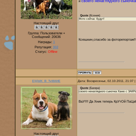
своего ненаглядного сыноч
и
Quote
(
Ксения
)
Фото сейчас будут!
Настоящий друг
Группа: Пользователи +
Сообщений:
20636
Ксюшкин,спасибо за фоторепортаж!!!!!!
Награды:
1
Репутация:
302
Статус:
Offline
E}I{bIK_B_TyMAHE
Дата: Воскресенье, 02.10.2011, 21:37
Quote
(
Багира
)
своего ненаглядного сыночка Ханю с ЗА
ВаУ!!!! Да Хник теперь КрУтОй ПаЦаН
Настоящий друг