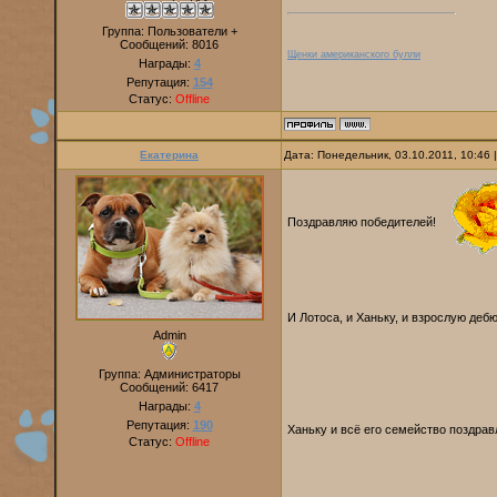
Группа: Пользователи +
Сообщений:
8016
Щенки американского булли
Награды:
4
Репутация:
154
Статус:
Offline
Екатерина
Дата: Понедельник, 03.10.2011, 10:46
Поздравляю победителей!
И Лотоса, и Ханьку, и взрослую дебю
Admin
Группа: Администраторы
Сообщений:
6417
Награды:
4
Репутация:
190
Ханьку и всё его семейство поздра
Статус:
Offline