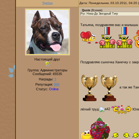
Tigrino
Дата: Понедельник, 03.10.2011, 04:20
Quote
(
Ксения
)
Рус Нева-Да Звездный Тигр
Татьяна, поздравляю вас и малыша 
Настоящий друг
Поздравляю сыночка Ханечку с закр
Группа: Администраторы
Сообщений:
65535
Награды:
3
Репутация:
890
а так же Та
Статус:
Online
лёгкий труд
Юлен