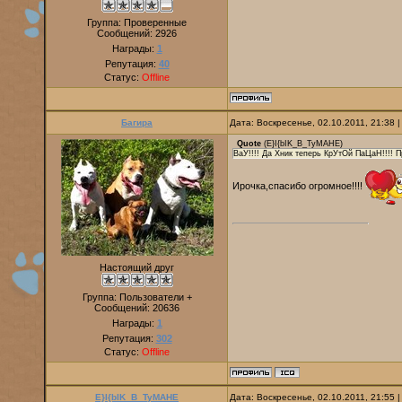
Группа: Проверенные
Сообщений:
2926
Награды:
1
Репутация:
40
Статус:
Offline
Багира
Дата: Воскресенье, 02.10.2011, 21:38
Quote
(
E}I{bIK_B_TyMAHE
)
ВаУ!!!! Да Хник теперь КрУтОй ПаЦаН!!!! 
Ирочка,спасибо огромное!!!!
Настоящий друг
Группа: Пользователи +
Сообщений:
20636
Награды:
1
Репутация:
302
Статус:
Offline
E}I{bIK_B_TyMAHE
Дата: Воскресенье, 02.10.2011, 21:55