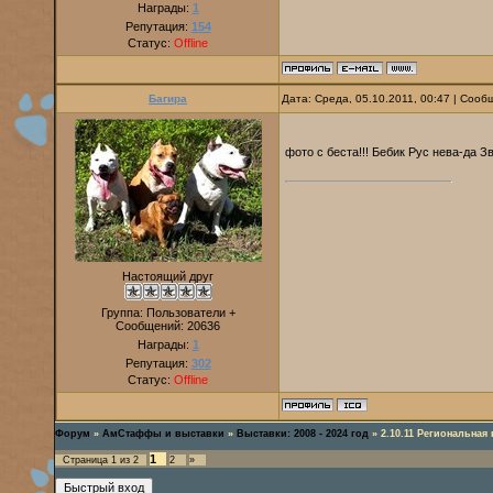
Награды:
1
Репутация:
154
Статус:
Offline
Багира
Дата: Среда, 05.10.2011, 00:47 | Соо
фото с беста!!! Бебик Рус нева-да З
Настоящий друг
Группа: Пользователи +
Сообщений:
20636
Награды:
1
Репутация:
302
Статус:
Offline
Форум
»
АмСтаффы и выставки
»
Выставки: 2008 - 2024 год
»
2.10.11 Региональная
1
Страница
1
из
2
2
»