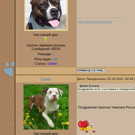
http://alterra-staff.narod.ru/
Настоящий друг
Группа: Администраторы
Сообщений:
65535
Награды:
3
Репутация:
890
Статус:
Online
Гелиос
Дата: Понедельник, 03.10.2011, 04:38
Quote
(
Багира
)
поздравляю всех участников и победител
Поздравляю Ханечка Чемпион России
Настоящий друг