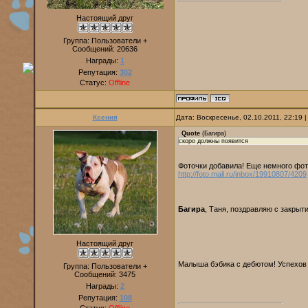
Настоящий друг
Группа: Пользователи +
Сообщений:
20636
Награды:
1
Репутация:
302
Статус:
Offline
Ксения
Дата: Воскресенье, 02.10.2011, 22:19
Quote
(
Багира
)
скоро должны появится
Фоточки добавила! Еще немного фот
http://foto.mail.ru/inbox/19910807/4209
Багира
, Таня, поздравляю с закрыт
Настоящий друг
Малыша бэбика с дебютом! Успехов
Группа: Пользователи +
Сообщений:
3475
Награды:
2
Репутация:
108