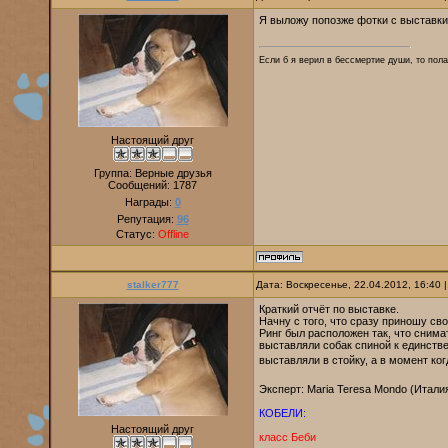
Я выложу попозже фотки с выставки
Если б я верил в бессмертие души, то пола
Настоящий друг
Группа: Верные друзья
Сообщений:
1787
Награды:
0
Репутация:
96
Статус:
Offline
stalker777
Дата: Воскресенье, 22.04.2012, 16:40
Краткий отчёт по выставке.
Начну с того, что сразу приношу сво
Ринг был расположен так, что снима
выставляли собак спиной к единстве
выставляли в стойку, а в момент ког
Эксперт: Maria Teresa Mondo (Итали
КОБЕЛИ:
Настоящий друг
класс Беби