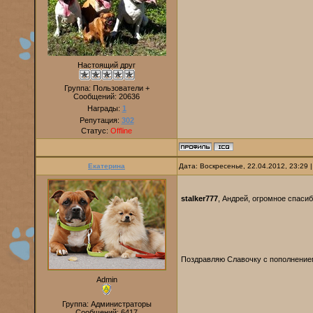
Настоящий друг
Группа: Пользователи +
Сообщений:
20636
Награды:
1
Репутация:
302
Статус:
Offline
Екатерина
Дата: Воскресенье, 22.04.2012, 23:29
stalker777
, Андрей, огромное спаси
Поздравляю Славочку с пополнение
Admin
Группа: Администраторы
Сообщений:
6417