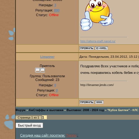
Награды:
3
Репутация:
890
Статус:
Offline
http://alterra-staff.narod.ru/
Limanner
Дата: Понедельник, 23.04.2012, 15:12
Приятель
Поздравляю Всех участников и поб
очень понравились кобель бебик и с
Группа: Пользователи
Сообщений:
23
Награды:
0
http://limanner.jimdo.com/
Репутация:
0
Статус:
Offline
Форум
»
АмСтаффы и выставки
»
Выставки: 2008 - 2024 год
»
"Кубок Балтии" - КЛС
1
Страница
1
из
1
Сегодня наш сайт посетили:
Tigrino
,