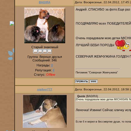
BAGIRA
Дата: Воскресенье, 22.04.2012, 17:45
Андрей .СПАСИБО за фото.Еще р
ПОЗДРАВЛЯЮ всех ПОБЕДИТЕЛЕЙ
Очень порадовали мою детки MICHI
ЛУЧШИЙ БЕБИ ПОРОДЫ
Старый знакомый
СЕВЕРНАЯ ЖЕМЧУЖИНА ГОЛДЕН 
Группа: Верные друзья
Сообщений:
346
Награды:
0
Репутация:
4
Питомник "Северная Жемчужина"
Статус:
Offline
stalker777
Дата: Воскресенье, 22.04.2012, 18:58
Quote
(
BAGIRA
)
Очень порадовали мою детки MICHIGAN 
Леночка! Извини! Сейчас кличку исп
Если б я верил в бессмертие души, то пола