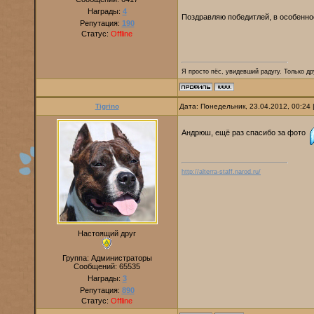
Награды:
4
Поздравляю победитлей, в особенн
Репутация:
190
Статус:
Offline
Я просто пёс, увидевший радугу. Только дру
Tigrino
Дата: Понедельник, 23.04.2012, 00:24
Андрюш, ещё раз спасибо за фото
http://alterra-staff.narod.ru/
Настоящий друг
Группа: Администраторы
Сообщений:
65535
Награды:
3
Репутация:
890
Статус:
Offline