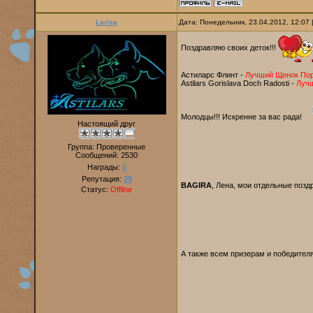
Larisa
Дата: Понедельник, 23.04.2012, 12:07
Поздравляю своих деток!!!
Астиларс Флинт -
Лучший Щенок По
Astilars Gorislava Doch Radosti -
Лучш
Молодцы!!! Искренне за вас рада!
Настоящий друг
Группа: Проверенные
Сообщений:
2530
Награды:
0
Репутация:
29
BAGIRA
, Лена, мои отдельные позд
Статус:
Offline
А также всем призерам и победител