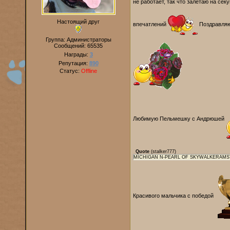
не работает, так что залетаю на сек
Настоящий друг
впечатлений
Поздравляю
Группа: Администраторы
Сообщений:
65535
Награды:
3
Репутация:
890
Статус:
Offline
Любимую Пельмешку с Андрюшей
Quote
(
stalker777
)
MICHIGAN N-PEARL OF SKYWALKERAMS
Красивого мальчика с победой