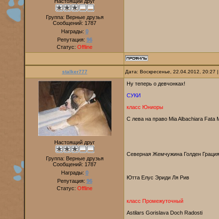
Настоящий друг
Группа: Верные друзья
Сообщений:
1787
Награды:
0
Репутация:
96
Статус:
Offline
stalker777
Дата: Воскресенье, 22.04.2012, 20:27
Ну теперь о девчонках!
СУКИ
класс Юниоры
С лева на право Mia Albachiara Fat
Настоящий друг
Северная Жемчужина Голден Граци
Группа: Верные друзья
Сообщений:
1787
Награды:
0
Ютта Елус Эриди Ля Рив
Репутация:
96
Статус:
Offline
класс Промежуточный
Astilars Gorislava Doch Radosti