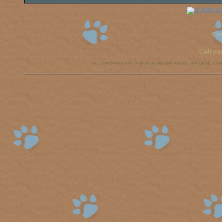
Cop
Сайт уп
аст, американский стаффордширский терьер, амстафф, ста