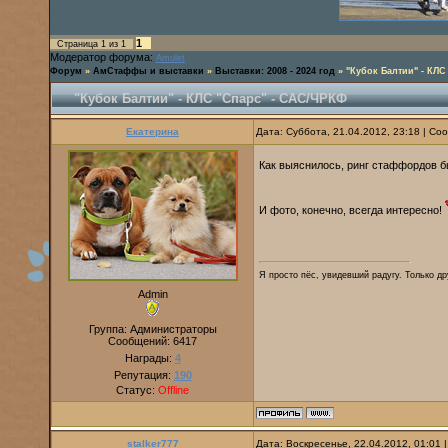
1
Страница
1
из
1
Модератор форума:
Amulet
Форум
»
АмСтаффы и выставки
»
Выставки: 2008 - 2024 год
»
"Кубок Балтии" - КЛС
"Кубок Балтии" - КЛС "Спарс" - САС/ЧРКФ
Екатерина
Дата: Суббота, 21.04.2012, 23:18 | С
Как выяснилось, ринг стаффордов б
И фото, конечно, всегда интересно!
Я просто пёс, увидевший радугу. Только дру
Admin
Группа: Администраторы
Сообщений:
6417
Награды:
4
Репутация:
190
Статус:
Offline
stalker777
Дата: Воскресенье, 22.04.2012, 01:01