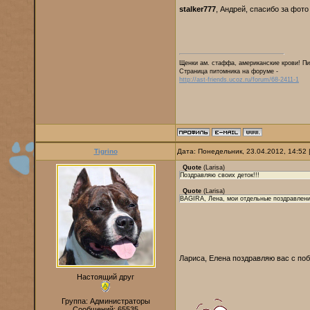
stalker777
, Андрей, спасибо за фот
Щенки ам. стаффа, американские крови! Пи
Страница питомника на форуме -
http://ast-friends.ucoz.ru/forum/68-2411-1
Tigrino
Дата: Понедельник, 23.04.2012, 14:52
Quote
(
Larisa
)
Поздравляю своих деток!!!
Quote
(
Larisa
)
BAGIRA, Лена, мои отдельные поздравлени
Лариса, Елена поздравляю вас с по
Настоящий друг
Группа: Администраторы
Сообщений:
65535