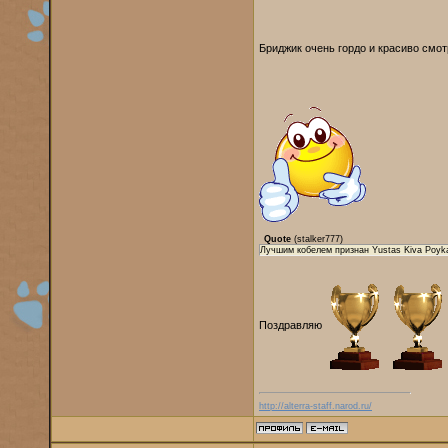
Бриджик очень гордо и красиво смо
Quote
(
stalker777
)
Лучшим кобелем признан Yustas Kiva Poyk
Поздравляю
http://alterra-staff.narod.ru/