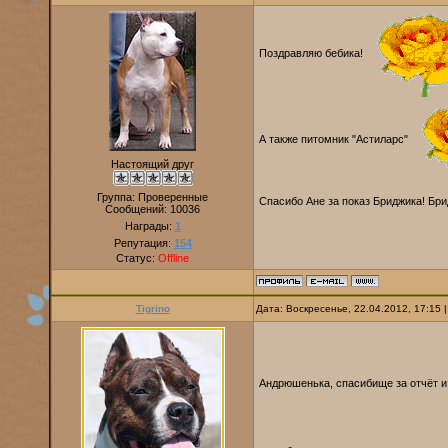
Поздравляю бебика!
А также питомник "Астиларс"
Настоящий друг
Группа: Проверенные
Спасибо Ане за показ Бриджика! Бр
Сообщений:
10036
Награды:
1
Репутация:
154
Статус:
Offline
Tigrino
Дата: Воскресенье, 22.04.2012, 17:15
Андрюшенька, спасибище за отчёт и