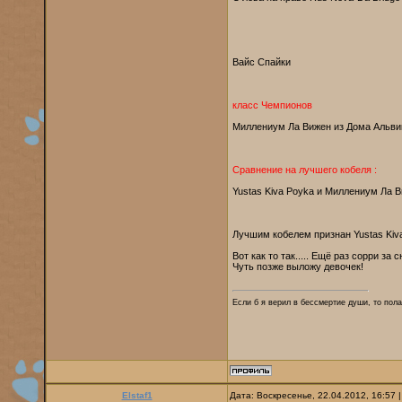
Вайс Спайки
класс Чемпионов
Миллениум Ла Вижен из Дома Альви
Сравнение на лучшего кобеля :
Yustas Kiva Poyka и Миллениум Ла 
Лучшим кобелем признан Yustas Kiv
Вот как то так..... Ещё раз сорри за с
Чуть позже выложу девочек!
Если б я верил в бессмертие души, то пола
Elstaf1
Дата: Воскресенье, 22.04.2012, 16:57