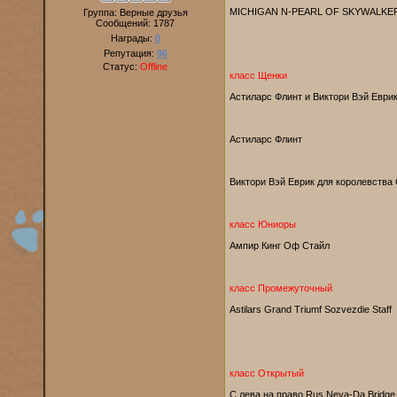
MICHIGAN N-PEARL OF SKYWALKE
Группа: Верные друзья
Сообщений:
1787
Награды:
0
Репутация:
96
Статус:
Offline
класс Щенки
Астиларс Флинт и Виктори Вэй Еври
Астиларс Флинт
Виктори Вэй Еврик для королевств
класс Юниоры
Ампир Кинг Оф Стайл
класс Промежуточный
Astilars Grand Triumf Sozvezdie Staff
класс Открытый
С лева на право Rus Neva-Da Bridge 