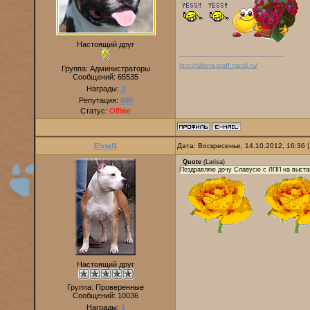
Настоящий друг
http://alterra-staff.narod.ru/
Группа: Администраторы
Сообщений:
65535
Награды:
3
Репутация:
890
Статус:
Offline
Elstaf1
Дата: Воскресенье, 14.10.2012, 16:36
Quote
(
Larisa
)
Поздравляю дочу Славусю с ЛПП на выст
Настоящий друг
Группа: Проверенные
Сообщений:
10036
Награды:
1