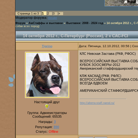
1
Страница
1
из
3
2
3
»
Модератор форума:
Amulet
Форум
»
АмСтаффы и выставки
»
Выставки: 2008 - 2024 год
»
14 октября 2012 г., С
собак всех пород)
14 октября 2012 г., С-Петербург (Россия), 2 х САС-FCI
Tigrino
Дата: Пятница, 12.10.2012, 00:56 | С
КЛС Невская Застава (РКФ, РФОС)
ВСЕРОССИЙСКАЯ ВЫСТАВКА СОБА
КУБОК ЗООСФЕРЫ-2012
Американский стаффордширский те
КЛЖ КАСКАД (РКФ, РФЛС)
ВСЕРОССИЙСКАЯ ВЫСТАВКА СОБА
ВСЕГДА ВДВОЕМ
АМЕРИКАНСКИЙ СТАФФОРДШИРСКИЙ 
Настоящий друг
http://alterra-staff.narod.ru/
Группа: Администраторы
Сообщений:
65535
Награды:
3
Репутация:
890
Статус:
Offline