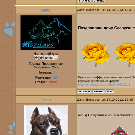
Larisa
Дата: Воскресенье, 14.10.2012, 13:37
Поздравляю дочу Славусю с
Настоящий друг
Группа: Проверенные
Сообщений:
2530
Награды:
0
Репутация:
29
Щенки ам. стаффа, американские крови! Пи
Страница питомника на форуме -
Статус:
Offline
http://ast-friends.ucoz.ru/forum/68-2411-1
Tigrino
Дата: Воскресенье, 14.10.2012, 16:35
ааа))) Поздравляю нашу любимую С