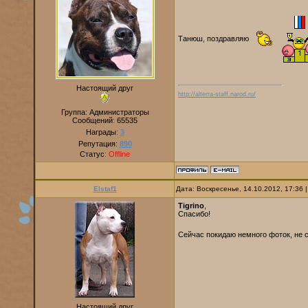
Танюш, поздравляю
Настоящий друг
http://alterra-staff.narod.ru/
Группа: Администраторы
Сообщений:
65535
Награды:
3
Репутация:
890
Статус:
Offline
Elstaf1
Дата: Воскресенье, 14.10.2012, 17:36
Tigrino
,
Спасибо!
Сейчас покидаю немного фоток, не 
Настоящий друг