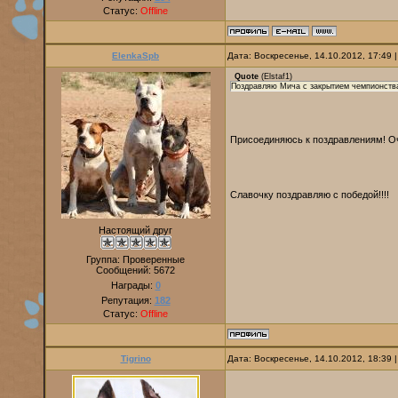
Статус:
Offline
ElenkaSpb
Дата: Воскресенье, 14.10.2012, 17:49
Quote
(
Elstaf1
)
Поздравляю Мича с закрытием чемпионств
Присоединяюсь к поздравлениям! Оч
Славочку поздравляю с победой!!!!
Настоящий друг
Группа: Проверенные
Сообщений:
5672
Награды:
0
Репутация:
182
Статус:
Offline
Tigrino
Дата: Воскресенье, 14.10.2012, 18:39