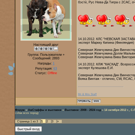
бэсте, Рус Нева-Да Тигра с 2САС, о
14.10.2012. КЛС "НЕВСКАЯ ЗАСТАВ
эксперт Маркку Кипина (Финляндия)
Настоящий друг
Северная Жемчужина Дин Винчестер
Северная Жемчужина Долли Мальвин
Группа: Пользователи +
Северная Жемчужина Вива Виктория 
Сообщений:
2893
Награды:
1
14.10.2012. КЛЖ "КАСКАД". Всеросс
эксперт Кулешова Е.И.
Репутация:
63
Статус:
Offline
Северная Жемчужина Дин Винчестер
Вояка Винтаж - отлично, CW, RCAC,
Mr & Mrs Staff
Форум
»
АмСтаффы и выставки
»
Выставки: 2008 - 2024 год
»
14 октября 2012 г., С
собак всех пород)
1
Страница
1
из
3
2
3
»