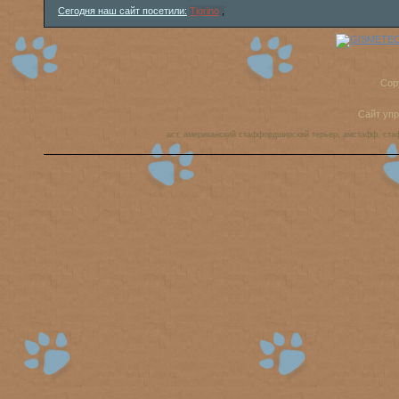
Сегодня наш сайт посетили:
Tigrino
,
Cop
Сайт уп
аст, американский стаффордширский терьер, амстафф, ста