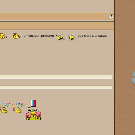
с новыми титулами
все мега молодцы,