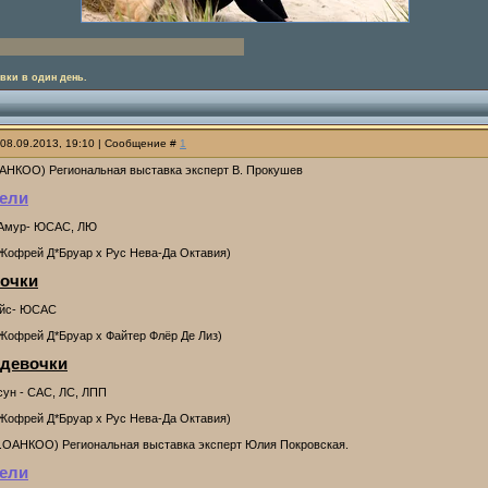
авки в один день.
 08.09.2013, 19:10 | Сообщение #
1
АНКОО) Региональная выставка эксперт В. Прокушев
ели
 Амур- ЮСАС, ЛЮ
 Жофрей Д*Бруар х Рус Нева-Да Октавия)
очки
айс- ЮСАС
 Жофрей Д*Бруар х Файтер Флёр Де Лиз)
 девочки
сун - САС, ЛС, ЛПП
 Жофрей Д*Бруар х Рус Нева-Да Октавия)
.ОАНКОО) Региональная выставка эксперт Юлия Покровская.
ели