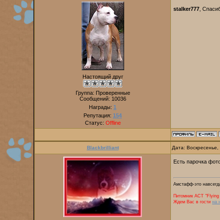
stalker777
, Спаси
Настоящий друг
Группа: Проверенные
Сообщений:
10036
Награды:
1
Репутация:
154
Статус:
Offline
Blackbrilliant
Дата: Воскресенье,
Есть парочка фот
Амстафф-это навсегда
Питомник AСТ "Flying 
Ждем Вас в гости
на 