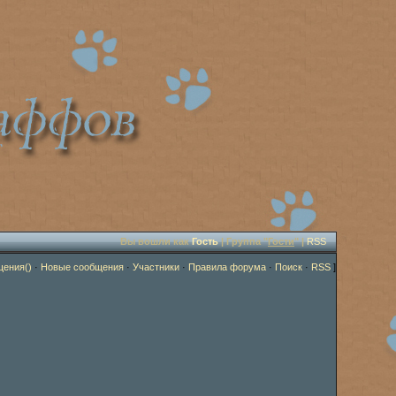
Вы вошли как
Гость
| Группа "
Гости
" |
RSS
щения()
·
Новые сообщения
·
Участники
·
Правила форума
·
Поиск
·
RSS
]