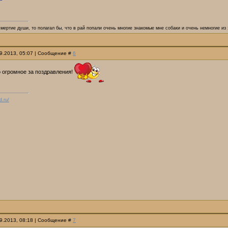
смертие души, то полагал бы, что в рай попали очень многие знакомые мне собаки и очень немногие из
09.2013, 05:07 | Сообщение #
6
 огромное за поздравления!
d.ru/
09.2013, 08:18 | Сообщение #
7