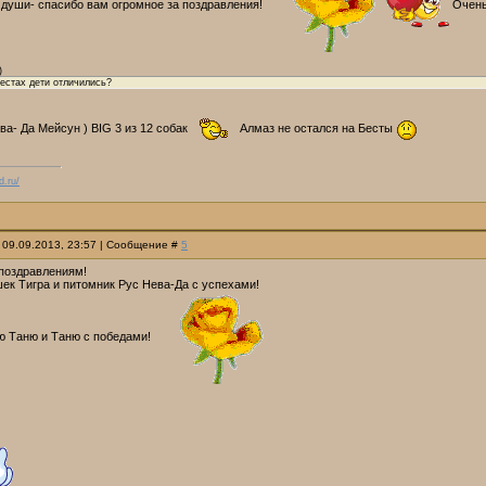
 души- спасибо вам огромное за поздравления!
Очень
)
 Бестах дети отличились?
ва- Да Мейсун ) BIG 3 из 12 собак
Алмаз не остался на Бесты
d.ru/
 09.09.2013, 23:57 | Сообщение #
5
поздравлениям!
ек Тигра и питомник Рус Нева-Да с успехами!
ю Таню и Таню с победами!