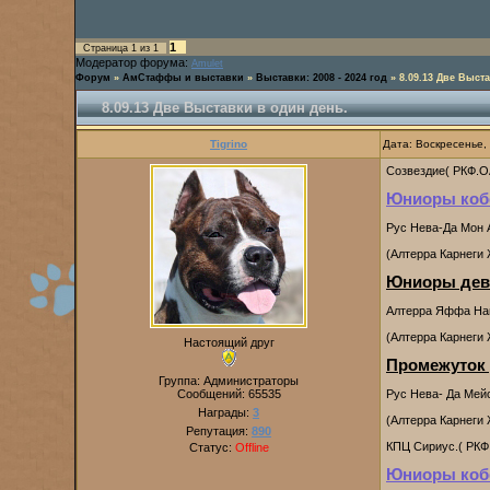
1
Страница
1
из
1
Модератор форума:
Amulet
Форум
»
АмСтаффы и выставки
»
Выставки: 2008 - 2024 год
»
8.09.13 Две Выст
8.09.13 Две Выставки в один день.
Tigrino
Дата: Воскресенье,
Созвездие( РКФ.О
Юниоры коб
Рус Нева-Да Мон
(Алтерра Карнеги
Юниоры дев
Алтерра Яффа Н
(Алтерра Карнеги
Настоящий друг
Промежуток
Группа: Администраторы
Сообщений:
65535
Рус Нева- Да Мей
Награды:
3
(Алтерра Карнеги
Репутация:
890
КПЦ Сириус.( РКФ
Статус:
Offline
Юниоры коб