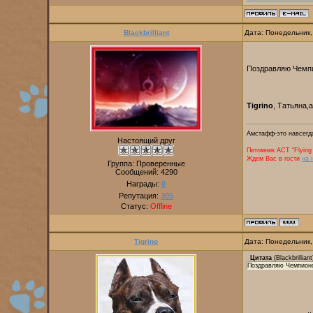
Blackbrilliant
Дата: Понедельник,
Поздравляю Чемп
Tigrino
, Татьяна,
Амстафф-это навсегда
Настоящий друг
Питомник AСТ "Flying 
Ждем Вас в гости
на 
Группа: Проверенные
Сообщений:
4290
Награды:
0
Репутация:
305
Статус:
Offline
Tigrino
Дата: Понедельник,
Цитата
(
Blackbrilliant
Поздравляю Чемпион