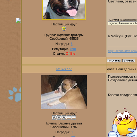
Светлана, от всей
Цитата
(
Blackbrilliant
Tigrino, Татьяна,а в
Настоящий друг
Группа: Администраторы
а Мейсун -(Рус Не
Сообщений:
65535
Награды:
3
Репутация:
890
http://alterra-staff.naro
Статус:
Offline
stalker777
Дата: Понедельник,
Присоединяюсь к 
Поздравляю детиш
Короче поздравля
Настоящий друг
Группа: Верные друзья
Сообщений:
1787
Награды:
0