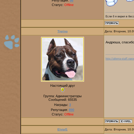
Репутация:
96
Статус:
Offline
Если б я верил в бес
Tigrino
Дата: Вторник, 10.
Андрюша, спасибо
http://alterra-staff.naro
Настоящий друг
Группа: Администраторы
Сообщений:
65535
Награды:
3
Репутация:
890
Статус:
Offline
Elstaf1
Дата: Вторник, 10.