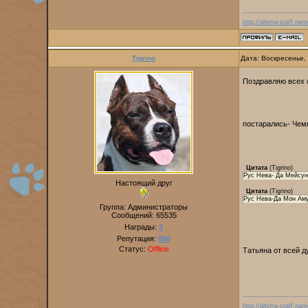
http://alterra-staff.naro
Tigrino
Дата: Воскресенье,
Поздравляю всех 
постарались- Чем
Цитата
(
Tigrino
)
Рус Нева- Да Мейс
Настоящий друг
Цитата
(
Tigrino
)
Рус Нева-Да Мон А
Группа: Администраторы
Сообщений:
65535
Награды:
3
Репутация:
890
Статус:
Offline
Татьяна от всей 
http://alterra-staff.naro