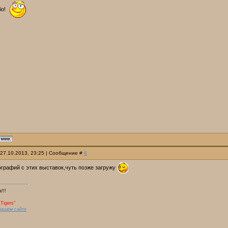
бо!
 27.10.2013, 23:25 | Сообщение #
8
ографий с этих выставок,чуть позже загружу
!!!
Tigers"
нашем сайте