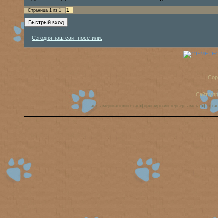
1
Страница
1
из
1
Сегодня наш сайт посетили:
Cop
Сайт уп
аст, американский стаффордширский терьер, амстафф, ста