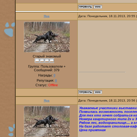
Яра
Дата: Понедельник, 18.11.2013, 20:55
Старый знакомый
Группа: Пользователи +
Сообщений:
379
Награды:
0
Репутация:
6
Статус:
Offline
Яра
Дата: Понедельник, 18.11.2013, 20:56
Уважаемые участники выставки
Появилась возможность поселен
Для тех кто хочет собраться к
Номера квартирного типа 2х и 3
Рядом лес, водохранилище.... а 
На базе работает столовая-каф
Цена приятная