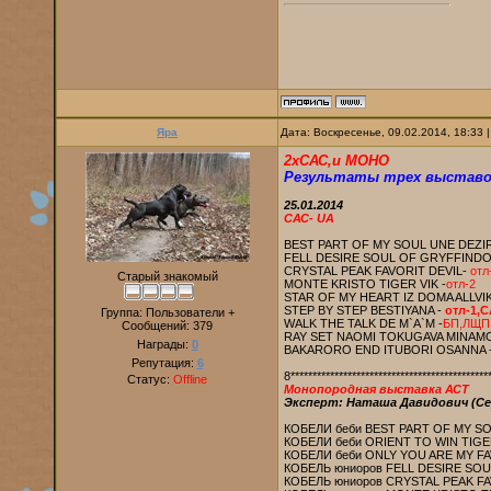
Яра
Дата: Воскресенье, 09.02.2014, 18:33
2хСАС,и МОНО
Результаты трех выставо
25.01.2014
САС- UA
BEST PART OF MY SOUL UNE DEZIR
FELL DESIRE SOUL OF GRYFFINDO
CRYSTAL PEAK FAVORIT DEVIL-
отл
Старый знакомый
MONTE KRISTO TIGER VIK -
отл-2
STAR OF MY HEART IZ DOMA ALLVIK
STEP BY STEP BESTIYANA -
отл-1,
Группа: Пользователи +
WALK THE TALK DE M`A`M -
БП,ЛЩП
Сообщений:
379
RAY SET NAOMI TOKUGAVA MINAM
Награды:
0
BAKARORO END ITUBORI OSANNA 
Репутация:
6
8*********************************************
Статус:
Offline
Монопородная выставка АСТ
Эксперт: Наташа Давидович (Се
КОБЕЛИ беби BEST PART OF MY SO
КОБЕЛИ беби ORIENT TO WIN TIGE
КОБЕЛИ беби ONLY YOU ARE MY FA
КОБЕЛЬ юниоров FELL DESIRE SO
КОБЕЛЬ юниоров CRYSTAL PEAK FA