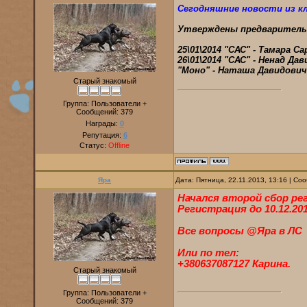
Сегодняшние новости из к
Утверждены предваритель
25\01\2014 "САС" - Тамара С
26\01\2014 "САС" - Ненад Да
"Моно" - Наташа Давидович
Старый знакомый
Группа: Пользователи +
Сообщений:
379
Награды:
0
Репутация:
6
Статус:
Offline
Яра
Дата: Пятница, 22.11.2013, 13:16 | С
Начался второй сбор рег
Регистрация до 10.12.2
Все вопросы @Яра в ЛС
Или по тел:
+380637087127 Карина.
Старый знакомый
Группа: Пользователи +
Сообщений:
379