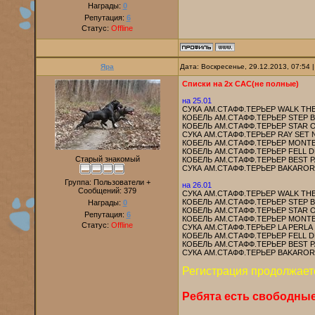
Награды:
0
Репутация:
6
Статус:
Offline
Яра
Дата: Воскресенье, 29.12.2013, 07:54
Списки на 2х САС(не полные)
на 25.01
СУКА АМ.СТАФФ.ТЕРЬЕР WALK THE
КОБЕЛЬ АМ.СТАФФ.ТЕРЬЕР STEP B
КОБЕЛЬ АМ.СТАФФ.ТЕРЬЕР STAR O
СУКА АМ.СТАФФ.ТЕРЬЕР RAY SET
КОБЕЛЬ АМ.СТАФФ.ТЕРЬЕР MONTE 
КОБЕЛЬ АМ.СТАФФ.ТЕРЬЕР FELL D
Старый знакомый
КОБЕЛЬ АМ.СТАФФ.ТЕРЬЕР BEST P
СУКА АМ.СТАФФ.ТЕРЬЕР BAKAROR
Группа: Пользователи +
на 26.01
Сообщений:
379
СУКА АМ.СТАФФ.ТЕРЬЕР WALK THE
КОБЕЛЬ АМ.СТАФФ.ТЕРЬЕР STEP B
Награды:
0
КОБЕЛЬ АМ.СТАФФ.ТЕРЬЕР STAR O
Репутация:
6
КОБЕЛЬ АМ.СТАФФ.ТЕРЬЕР MONTE 
Статус:
Offline
СУКА АМ.СТАФФ.ТЕРЬЕР LA PERLA 
КОБЕЛЬ АМ.СТАФФ.ТЕРЬЕР FELL D
КОБЕЛЬ АМ.СТАФФ.ТЕРЬЕР BEST P
СУКА АМ.СТАФФ.ТЕРЬЕР BAKAROR
Регистрация продолжаетс
Ребята есть свободные к