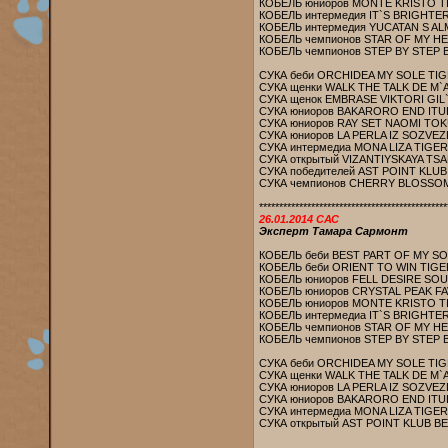
КОБЕЛЬ юниоров MONTE KRISTO T
КОБЕЛЬ интермедия IT`S BRIGHTE
КОБЕЛЬ интермедия YUCATAN S 
КОБЕЛЬ чемпионов STAR OF MY HE
КОБЕЛЬ чемпионов STEP BY STEP 
СУКА беби ORCHIDEA MY SOLE TIGE
СУКА щенки WALK THE TALK DE M`A
СУКА щенок EMBRASE VIKTORI GIL`
СУКА юниоров BAKARORO END IT
СУКА юниоров RAY SET NAOMI T
СУКА юниоров LA PERLA IZ SOZVEZ
СУКА интермедиа MONA LIZA TIGER
СУКА открытый VIZANTIYSKAYA TSA
СУКА победителей AST POINT KLU
СУКА чемпионов CHERRY BLOSSOM
***********************************************
26.01.2014 САС
Эксперт Тамара Сармонт
КОБЕЛЬ беби BEST PART OF MY SO
КОБЕЛЬ беби ORIENT TO WIN TIGER
КОБЕЛЬ юниоров FELL DESIRE SO
КОБЕЛЬ юниоров CRYSTAL PEAK FA
КОБЕЛЬ юниоров MONTE KRISTO T
КОБЕЛЬ интермедиа IT`S BRIGHTE
КОБЕЛЬ чемпионов STAR OF MY HE
КОБЕЛЬ чемпионов STEP BY STEP 
СУКА беби ORCHIDEA MY SOLE TIG
СУКА щенки WALK THE TALK DE M`A
СУКА юниоров LA PERLA IZ SOZVEZ
СУКА юниоров BAKARORO END IT
СУКА интермедиа MONA LIZA TIGER
СУКА открытый AST POINT KLUB B