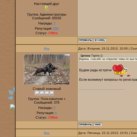
Настоящий друг
Группа: Администраторы
Сообщений:
65535
Награды:
3
Репутация:
890
Статус:
Offline
Яра
Дата: Вторник, 19.11.2013, 10:00 | С
Цитата
Tigrino
(
)
Карина, спасибо за открытие темы по выст
Будем рады встречи
Если возникнут вопросы по регист
Старый знакомый
Группа: Пользователи +
Сообщений:
379
Награды:
0
Репутация:
6
Статус:
Offline
Яра
Дата: Пятница, 22.11.2013, 10:51 | С