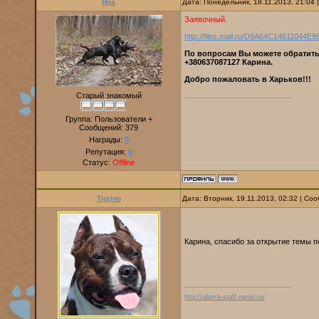
Яра
Дата: Понедельник, 18.11.2013, 21:04
Заявочный.
http://files.mail.ru/D9A64C1461104
По вопросам Вы можете обратить
+380637087127 Карина.
Добро пожаловать в Харьков!!!
Старый знакомый
Группа: Пользователи +
Сообщений:
379
Награды:
0
Репутация:
6
Статус:
Offline
Tigrino
Дата: Вторник, 19.11.2013, 02:32 | С
Карина, спасибо за открытие темы 
http://alterra-staff.narod.ru/