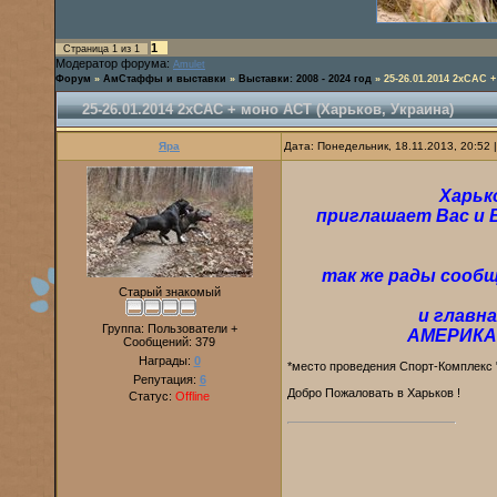
1
Страница
1
из
1
Модератор форума:
Amulet
Форум
»
АмСтаффы и выставки
»
Выставки: 2008 - 2024 год
»
25-26.01.2014 2хСАС 
25-26.01.2014 2хСАС + моно АСТ (Харьков, Украина)
Яра
Дата: Понедельник, 18.11.2013, 20:52
Харьк
приглашает Вас и 
так же рады сообщ
Старый знакомый
и главн
Группа: Пользователи +
АМЕРИКА
Сообщений:
379
Награды:
0
*место проведения Спорт-Комплекс 
Репутация:
6
Добро Пожаловать в Харьков !
Статус:
Offline