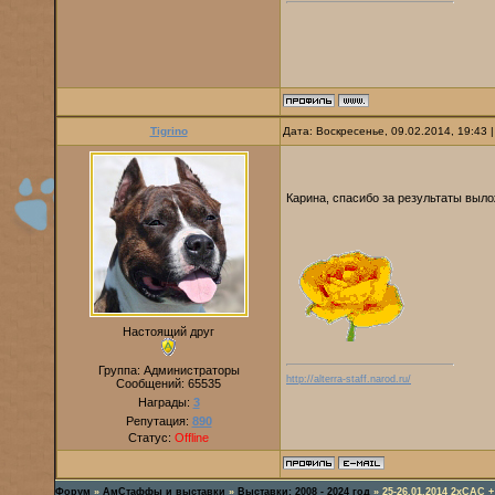
Tigrino
Дата: Воскресенье, 09.02.2014, 19:43
Карина, спасибо за результаты вы
Настоящий друг
Группа: Администраторы
http://alterra-staff.narod.ru/
Сообщений:
65535
Награды:
3
Репутация:
890
Статус:
Offline
Форум
»
АмСтаффы и выставки
»
Выставки: 2008 - 2024 год
»
25-26.01.2014 2хСАС 