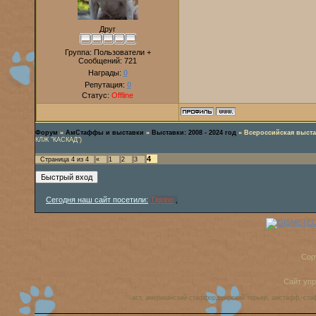
Друг
Группа: Пользователи +
Сообщений:
721
Награды:
0
Репутация:
0
Статус:
Offline
Форум
»
АмСтаффы и выставки
»
Выставки: 2008 - 2024 год
»
Всероссийская выс
КЛЖ "КАСКАД")
4
Страница
4
из
4
«
1
2
3
Сегодня наш сайт посетили:
Tigrino
,
Cop
Сайт уп
аст, американский стаффордширский терьер, амстафф, ста