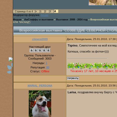
4
Страница
4
из
4
«
1
2
3
Модератор форума:
Amulet
Форум
»
АмСтаффы и выставки
»
Выставки: 2008 - 2024 год
»
Всероссийская выс
КЛЖ "КАСКАД")
Всероссийская выставка "СОЗВЕЗДИЕ СЕВЕРНОЙ СТОЛ
chineni2009
Дата: Понедельник, 25.01.2010, 17:39
Tigrino
, Симпотичнее на мой взгляд
Настоящий друг
Катюша, спасибо за фотки=))))
Группа: Пользователи -
Сообщений:
3003
Награды:
1
Репутация:
80
Статус:
Offline
MARIAL_PERSONA
Дата: Понедельник, 25.01.2010, 23:56
Larisa
, поздравляю внучку Берту с ЧР