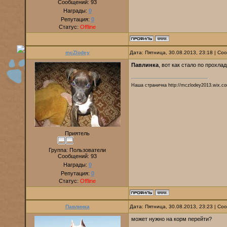
Сообщений:
93
Награды:
0
Репутация:
0
Статус:
Offline
mcZlodey
Дата: Пятница, 30.08.2013, 23:18 | С
Павлинка
, вот как стало по прохла
Наша страничка http://mczlodey2013.wix.co
Приятель
Группа: Пользователи
Сообщений:
93
Награды:
0
Репутация:
0
Статус:
Offline
Павлинка
Дата: Пятница, 30.08.2013, 23:23 | С
может нужно на корм перейти?