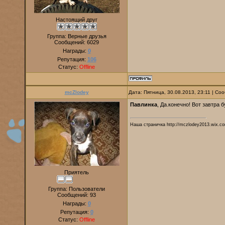
Настоящий друг
Группа: Верные друзья
Сообщений:
6029
Награды:
0
Репутация:
106
Статус:
Offline
mcZlodey
Дата: Пятница, 30.08.2013, 23:11 | С
Павлинка
, Да.конечно! Вот завтра 
Наша страничка http://mczlodey2013.wix.co
Приятель
Группа: Пользователи
Сообщений:
93
Награды:
0
Репутация:
0
Статус:
Offline