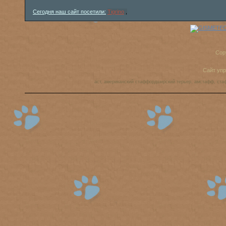
Сегодня наш сайт посетили:
Tigrino
,
Cop
Сайт уп
аст, американский стаффордширский терьер, амстафф, ста