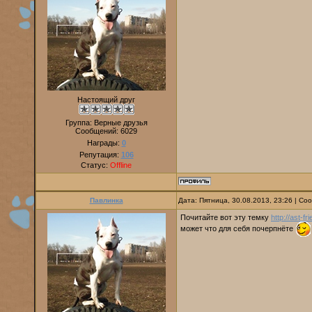
Настоящий друг
Группа: Верные друзья
Сообщений:
6029
Награды:
0
Репутация:
106
Статус:
Offline
Павлинка
Дата: Пятница, 30.08.2013, 23:26 | С
Почитайте вот эту темку
http://ast-f
может что для себя почерпнёте