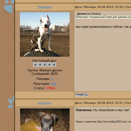
Павлинка
Дата: Пятница, 30.08.2013, 23:35 | С
Цитата
(
mcZlodey
)
Покупали специальный корм для щенков,но о
мы корм размачивали,и сейчас так
Настоящий друг
Группа: Верные друзья
Сообщений:
6029
Награды:
0
Репутация:
106
Статус:
Offline
mcZlodey
Дата: Пятница, 30.08.2013, 23:37 | С
Павлинка
, Ну попробуем и мы так!
Наша страничка http://mczlodey2013.wix.co