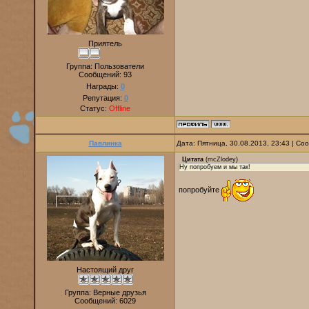
Приятель
Группа: Пользователи
Сообщений:
93
Награды:
0
Репутация:
0
Статус:
Offline
Павлинка
Дата: Пятница, 30.08.2013, 23:43 | С
Цитата
(
mcZlodey
)
Ну попробуем и мы так!
попробуйте
Настоящий друг
Группа: Верные друзья
Сообщений:
6029