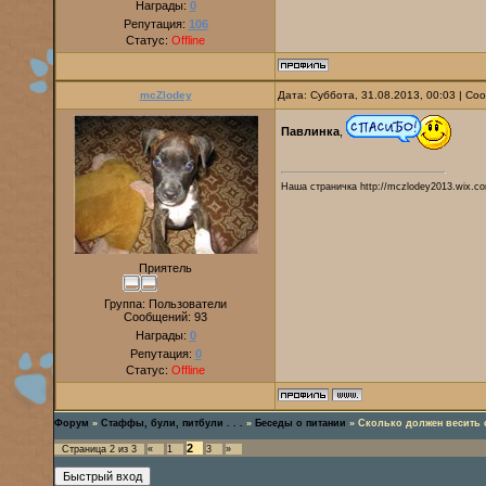
Награды:
0
Репутация:
106
Статус:
Offline
mcZlodey
Дата: Суббота, 31.08.2013, 00:03 | С
Павлинка
,
Наша страничка http://mczlodey2013.wix.co
Приятель
Группа: Пользователи
Сообщений:
93
Награды:
0
Репутация:
0
Статус:
Offline
Форум
»
Стаффы, були, питбули . . .
»
Беседы о питании
»
Сколько должен весить 
2
Страница
2
из
3
«
1
3
»