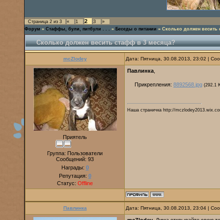
2
Страница
2
из
3
«
1
3
»
Форум
»
Стаффы, були, питбули . . .
»
Беседы о питании
»
Сколько должен весить 
Сколько должен весить стафф в 3 месяца?
mcZlodey
Дата: Пятница, 30.08.2013, 23:02 | С
Павлинка
,
Прикрепления:
8892568.jpg
(292.1 
Наша страничка http://mczlodey2013.wix.co
Приятель
Группа: Пользователи
Сообщений:
93
Награды:
0
Репутация:
0
Статус:
Offline
Павлинка
Дата: Пятница, 30.08.2013, 23:04 | С