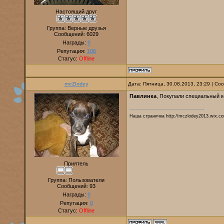
Настоящий друг
Группа: Верные друзья
Сообщений:
6029
Награды:
0
Репутация:
106
Статус:
Offline
mcZlodey
Дата: Пятница, 30.08.2013, 23:29 | С
Павлинка
, Покупали специальный ко
Наша страничка http://mczlodey2013.wix.co
Приятель
Группа: Пользователи
Сообщений:
93
Награды:
0
Репутация:
0
Статус:
Offline