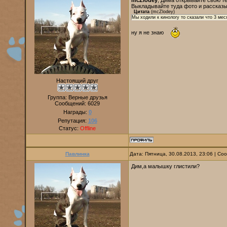
mcZlodey
, Дима открывайте свою т
Выкладывайте туда фото и рассказы
Цитата
(
mcZlodey
)
Мы ходили к кинологу то сказали что 3 мес
ну я не знаю
Настоящий друг
Группа: Верные друзья
Сообщений:
6029
Награды:
0
Репутация:
106
Статус:
Offline
Павлинка
Дата: Пятница, 30.08.2013, 23:06 | С
Дим,а малышку глистили?