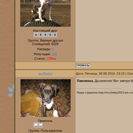
Настоящий друг
Группа: Верные друзья
Сообщений:
6029
Награды:
0
Репутация:
106
Статус:
Offline
mcZlodey
Дата: Пятница, 30.08.2013, 23:15 | С
Павлинка
, Да.конечно! Вот завтра 
Наша страничка http://mczlodey2013.wix.co
Приятель
Группа: Пользователи