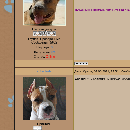
лучше сыр в кармане, чем бита под по
Настоящий друг
Группа: Проверенные
Сообщений:
5632
Награды:
0
Репутация:
82
Статус:
Offline
shkoda-da
Дата: Среда, 04.05.2011, 14:51 | Соо
Друзья, что скажете по поводу корм
Приятель