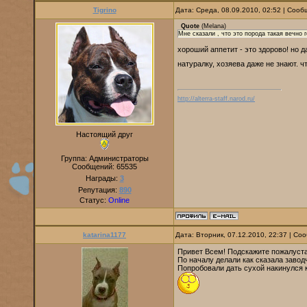
Tigrino
Дата: Среда, 08.09.2010, 02:52 | Соо
Quote
(
Melana
)
Мне сказали , что это порода такая вечно г
хороший аппетит - это здорово! но д
натуралку, хозяева даже не знают. ч
http://alterra-staff.narod.ru/
Настоящий друг
Группа: Администраторы
Сообщений:
65535
Награды:
3
Репутация:
890
Статус:
Online
katarina1177
Дата: Вторник, 07.12.2010, 22:37 | С
Привет Всем! Подскажите пожалуста
По началу делали как сказала завод
Попробовали дать сухой накинулся к