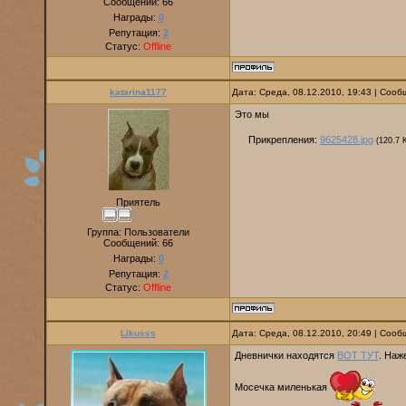
Сообщений:
66
Награды:
0
Репутация:
2
Статус:
Offline
katarina1177
Дата: Среда, 08.12.2010, 19:43 | Соо
Это мы
Прикрепления:
9625428.jpg
(120.7 
Приятель
Группа: Пользователи
Сообщений:
66
Награды:
0
Репутация:
2
Статус:
Offline
Likusss
Дата: Среда, 08.12.2010, 20:49 | Соо
Дневнички находятся
ВОТ ТУТ
. Наж
Мосечка миленькая