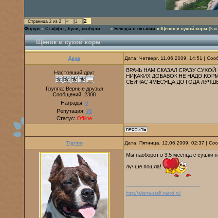
2
Страница
2
из
2
«
1
Форум
»
Стаффы, були, питбули . . .
»
Беседы о питании
»
Щенок и сухой корм
(Как
Щенок и сухой корм
Дара
Дата: Четверг, 11.06.2009, 14:51 | Со
ВРАЧЬ НАМ СКАЗАЛ СРАЗУ СУХО
Настоящий друг
НИКАКИХ ДОБАВОК НЕ НАДО.КОР
СЕЙЧАС 4МЕСЯЦА.ДО ГОДА ЛУЧШЕ
Группа: Верные друзья
Сообщений:
2308
Награды:
0
Репутация:
76
Статус:
Offline
Tigrino
Дата: Пятница, 12.06.2009, 02:37 | С
Мы наоборот в 3,5 месяца с сушки на
лучше пошла!
http://alterra-staff.narod.ru/