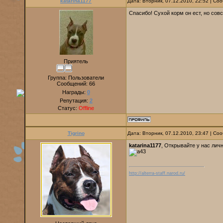
katarina1177
Дата: Вторник, 07.12.2010, 22:52 | С
Спасибо! Сухой корм он ест, но совс
Приятель
Группа: Пользователи
Сообщений:
66
Награды:
0
Репутация:
2
Статус:
Offline
Tigrino
Дата: Вторник, 07.12.2010, 23:47 | С
katarina1177
, Открывайте у нас ли
http://alterra-staff.narod.ru/