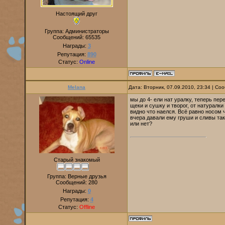
Настоящий друг
Группа: Администраторы
Сообщений:
65535
Награды:
3
Репутация:
890
Статус:
Online
Melana
Дата: Вторник, 07.09.2010, 23:34 | С
мы до 4- ели нат уралку, теперь пер
щеки и сушку и творог, от натуралк
видно что наелся. Всё равно носом ч
вчера давали ему груши и сливы так 
или нет?
Старый знакомый
Группа: Верные друзья
Сообщений:
280
Награды:
0
Репутация:
4
Статус:
Offline