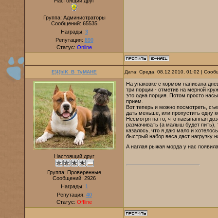
Настоящий друг
Группа: Администраторы
Сообщений:
65535
Награды:
3
Репутация:
890
Статус:
Online
E}I{bIK_B_TyMAHE
Дата: Среда, 08.12.2010, 01:02 | Соо
На упаковке с кормом написана днев
три порции - отметив на мерной круж
это одна порция. Потом просто насы
прием.
Вот теперь и можно посмотреть, съе
дать меньше, или пропустить одну к
Несмотря на то, что насыпанная доза
размачивать (а малыш будет пить), 
казалось, что я даю мало и хотелос
быстрый набор веса даст нагрузку 
А наглая рыжая морда у нас появила
Настоящий друг
Группа: Проверенные
Сообщений:
2926
Награды:
1
Репутация:
40
Статус:
Offline