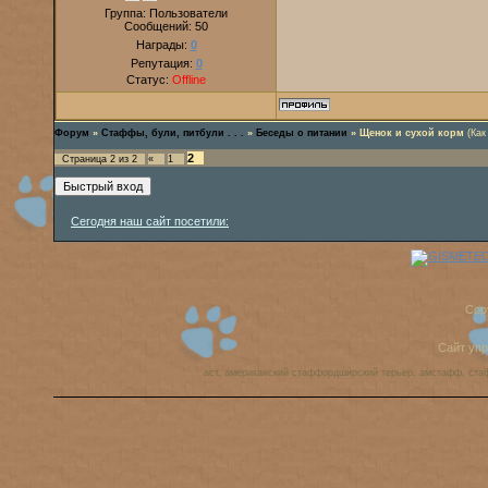
Группа: Пользователи
Сообщений:
50
Награды:
0
Репутация:
0
Статус:
Offline
Форум
»
Стаффы, були, питбули . . .
»
Беседы о питании
»
Щенок и сухой корм
(Как
2
Страница
2
из
2
«
1
Сегодня наш сайт посетили:
Cop
Сайт уп
аст, американский стаффордширский терьер, амстафф, ста