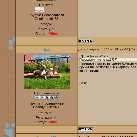
Приятель
Группа: Пользователи
Сообщений:
66
Награды:
0
Репутация:
2
Статус:
Offline
febi
Дата: Вторник, 07.12.2010, 22:41 | С
Quote
(
katarina1177
)
Подскажите, что не так?????
Наверное просто вы даете больше н
сухим (не размоченым) кормом соб. 
испортиться.
JURP
Настоящий друг
Группа: Проверенные
Сообщений:
9490
Награды:
0
Репутация:
54
Статус:
Offline