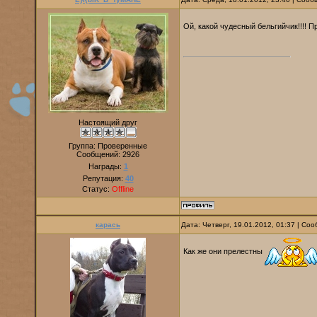
Ой, какой чудесный бельгийчик!!!! Пр
Настоящий друг
Группа: Проверенные
Сообщений:
2926
Награды:
1
Репутация:
40
Статус:
Offline
карась
Дата: Четверг, 19.01.2012, 01:37 | С
Как же они прелестны