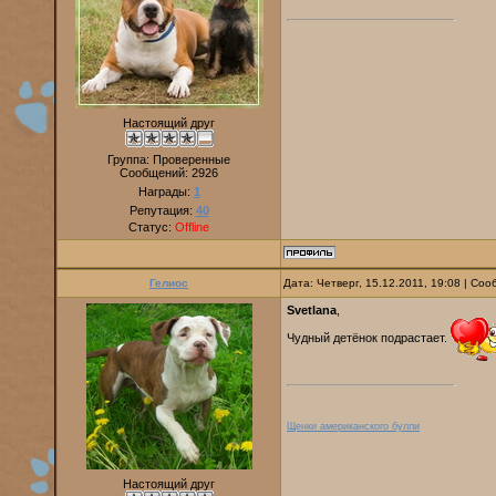
Настоящий друг
Группа: Проверенные
Сообщений:
2926
Награды:
1
Репутация:
40
Статус:
Offline
Гелиос
Дата: Четверг, 15.12.2011, 19:08 | Со
Svetlana
,
Чудный детёнок подрастает.
Щенки американского булли
Настоящий друг