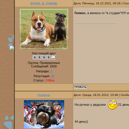
E}I{bIK_B_TyMAHE
Дата: Пятница, 16.12.2011, 00:26 | С
Гелиос
, а жениха то "в студию"!!!!!!
Настоящий друг
Группа: Проверенные
Сообщений:
2926
Награды:
1
Репутация:
40
Статус:
Offline
Svetlana
Дата: Среда, 18.01.2012, 13:48 | Соо
На ручках у дедушки
21 ден
44 день))