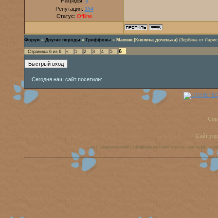
Награды:
4
Репутация:
154
Статус:
Offline
Форум
»
Другие породы
»
Гриффоны
»
Масяня (Кнопина доченька)
(Зербина от Ларис
6
Страница
6
из
6
«
1
2
3
4
5
Сегодня наш сайт посетили:
Cop
Сайт уп
аст, американский стаффордширский терьер, амстафф, ста