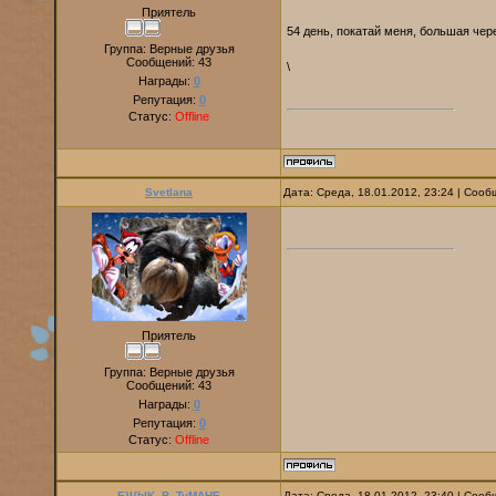
Приятель
54 день, покатай меня, большая че
Группа: Верные друзья
Сообщений:
43
\
Награды:
0
Репутация:
0
Статус:
Offline
Svetlana
Дата: Среда, 18.01.2012, 23:24 | Соо
Приятель
Группа: Верные друзья
Сообщений:
43
Награды:
0
Репутация:
0
Статус:
Offline
E}I{bIK_B_TyMAHE
Дата: Среда, 18.01.2012, 23:40 | Соо