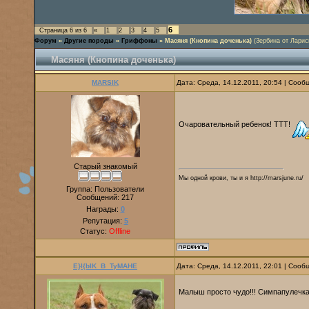
6
Страница
6
из
6
«
1
2
3
4
5
Форум
»
Другие породы
»
Гриффоны
»
Масяня (Кнопина доченька)
(Зербина от Ларис
Масяня (Кнопина доченька)
MARSIK
Дата: Среда, 14.12.2011, 20:54 | Соо
Очаровательный ребенок! ТТТ!
Старый знакомый
Мы одной крови, ты и я http://marsjune.ru/
Группа: Пользователи
Сообщений:
217
Награды:
0
Репутация:
5
Статус:
Offline
E}I{bIK_B_TyMAHE
Дата: Среда, 14.12.2011, 22:01 | Соо
Малыш просто чудо!!! Симпапулечка