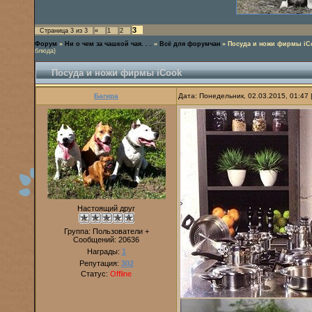
3
Страница
3
из
3
«
1
2
Форум
»
Ни о чем за чашкой чая. . .
»
Всё для форумчан
»
Посуда и ножи фирмы iC
блюда)
Посуда и ножи фирмы iCook
Багира
Дата: Понедельник, 02.03.2015, 01:47
Настоящий друг
Группа: Пользователи +
Сообщений:
20636
Награды:
1
Репутация:
302
Статус:
Offline