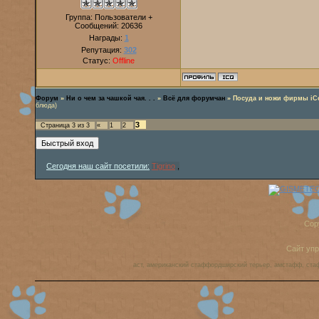
Группа: Пользователи +
Сообщений:
20636
Награды:
1
Репутация:
302
Статус:
Offline
Форум
»
Ни о чем за чашкой чая. . .
»
Всё для форумчан
»
Посуда и ножи фирмы iC
блюда)
3
Страница
3
из
3
«
1
2
Сегодня наш сайт посетили:
Tigrino
,
Cop
Сайт уп
аст, американский стаффордширский терьер, амстафф, ста