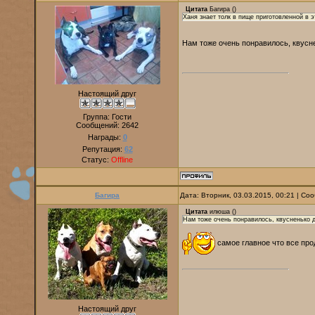
Цитата
Багира
(
)
Ханя знает толк в пище приготовленной в э
Нам тоже очень понравилось, квус
Настоящий друг
Группа: Гости
Сообщений:
2642
Награды:
0
Репутация:
62
Статус:
Offline
Багира
Дата: Вторник, 03.03.2015, 00:21 | С
Цитата
илюша
(
)
Нам тоже очень понравилось, квусненько д
самое главное что все про
Настоящий друг