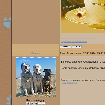
http://alterra-staff.narod.ru/
Butcher
Дата: Воскресенье, 02.03.2014, 05:05
Танечка, спасибо! Обалденская отк
Всем дорогим друзьям Доброго Утра
Там, где овчарка не пройдёт и где борзая 
Наша страничка
Настоящий друг