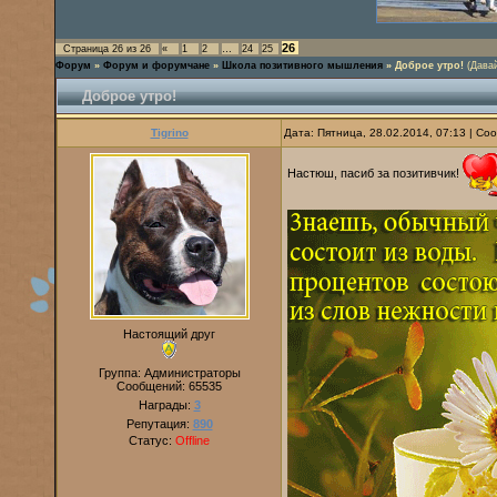
26
Страница
26
из
26
«
1
2
…
24
25
Форум
»
Форум и форумчане
»
Школа позитивного мышления
»
Доброе утро!
(Дава
Доброе утро!
Tigrino
Дата: Пятница, 28.02.2014, 07:13 | С
Настюш, пасиб за позитивчик!
Настоящий друг
Группа: Администраторы
Сообщений:
65535
Награды:
3
Репутация:
890
Статус:
Offline