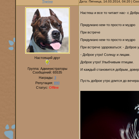
Tigrino
Дата: Пятница, 14.03.2014, 04:20 | С
Настюш и все то читает нас- с Доб
Придумано кем-то просто и мудро
При встрече
Придумано кем-то просто и мудро
При встрече здороваться: - Доброе у
- Доброе утро! Солнцу и лицам.
Настоящий друг
Доброе утро! Улыбчивым птицам.
Группа: Администраторы
И каждый становится добрым, довер
Сообщений:
65535
Награды:
3
Пусть доброе утро длится до вечера
Репутация:
890
Статус:
Offline