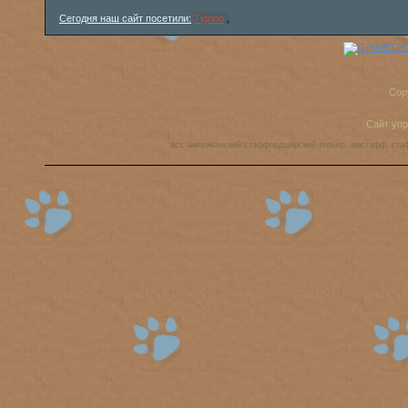
Сегодня наш сайт посетили:
Tigrino
,
Cop
Сайт уп
аст, американский стаффордширский терьер, амстафф, ста