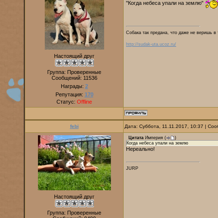
"Когда небеса упали на землю"
Собака так предана, что даже не веришь в 
http://sudak-uta.ucoz.ru/
Настоящий друг
Группа: Проверенные
Сообщений:
11536
Награды:
2
Репутация:
170
Статус:
Offline
febi
Дата: Суббота, 11.11.2017, 10:37 | С
Цитата
Империя
(
)
Когда небеса упали на землю
Нереально!
JURP
Настоящий друг
Группа: Проверенные