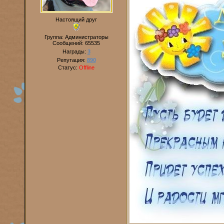
Настоящий друг
Группа: Администраторы
Сообщений:
65535
Награды:
3
Репутация:
890
Статус:
Offline