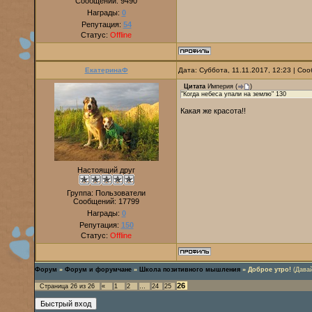
Сообщений:
9490
Награды:
0
Репутация:
54
Статус:
Offline
ЕкатеринаФ
Дата: Суббота, 11.11.2017, 12:23 | С
Цитата
Империя
(
)
"Когда небеса упали на землю" 130
Какая же красота!!
Настоящий друг
Группа: Пользователи
Сообщений:
17799
Награды:
0
Репутация:
150
Статус:
Offline
Форум
»
Форум и форумчане
»
Школа позитивного мышления
»
Доброе утро!
(Дава
26
Страница
26
из
26
«
1
2
…
24
25