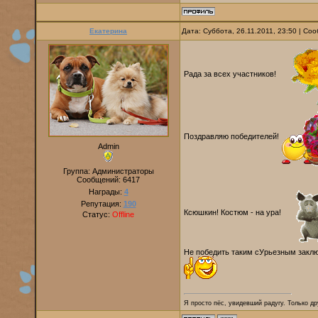
Екатерина
Дата: Суббота, 26.11.2011, 23:50 | С
Рада за всех участников!
Поздравляю победителей!
Admin
Группа: Администраторы
Сообщений:
6417
Награды:
4
Репутация:
190
Ксюшкин! Костюм - на ура!
Статус:
Offline
Не победить таким сУрьезным закл
Я просто пёс, увидевший радугу. Только дру