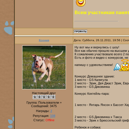
Всем участникам памят
Ксения
Дата: Суббота, 26.11.2011, 19:56 | С
Ну вот мы и вернулись с шоу!
Все как обычно прошло на высшем у
К сожалению участвовало всего 2 п
Есть и фото и видео с конкурсов, н
напишу с удовольствием!
Конкурс Домашнее здание:
1 место - GS Калигула
2 место - Эрик, Дея Джаст Эрик, Ев
3 место - GS Диковинка
Настоящий друг
Конкурс Коктейль-пара:
Группа: Пользователи +
1 место - Янтарь Янсон х Бассет Х
Сообщений:
3475
Награды:
2
Репутация:
108
2 место - GS Диковинка х Такса
Статус:
Offline
3 место - Эрик х Брюссельский гри
Ребенок и собака: