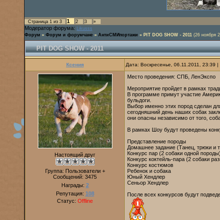
1
Страница
1
из
3
2
3
»
Модератор форума:
Likusss
Форум
»
Форум и форумчане
»
АнтиСМИпортажи
»
PIT DOG SHOW - 2011
(26 ноября 2
PIT DOG SHOW - 2011
Ксения
Дата: Воскресенье, 06.11.2011, 23:39
Место проведения: СПБ, ЛенЭкспо
Мероприятие пройдет в рамках тра
В программе примут участие Амери
бульдоги.
Выбор именно этих пород сделан дл
сегодняшний день наших собак закл
они опасны независимо от того, соба
В рамках Шоу будут проведены конк
Представление породы
Домашнее задание (Танец, трюки и т.
Конкурс пар (2 собаки одной породы
Настоящий друг
Конкурс коктейль-пара (2 собаки ра
Конкурс костюмов
Группа: Пользователи +
Ребенок и собака
Сообщений:
3475
Юный Хендлер
Сеньор Хендлер
Награды:
2
Репутация:
108
После всех конкурсов будут подвед
Статус:
Offline