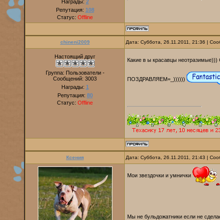
Награды:
2
Репутация:
108
Статус:
Offline
chineni2009
Дата: Суббота, 26.11.2011, 21:36 | С
Настоящий друг
Какие в ы красавцы неотразимые))) 
Группа: Пользователи -
Сообщений:
3003
ПОЗДРАВЛЯЕМ=_))))))
Награды:
1
Репутация:
80
Статус:
Offline
Ксения
Дата: Суббота, 26.11.2011, 21:43 | С
Мои звездочки и умнички
Мы не бульдожатники если не сдела