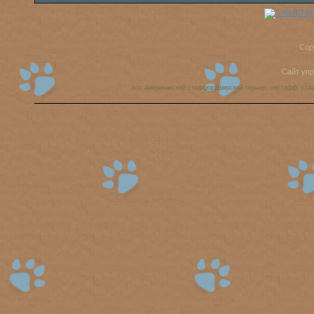
Cop
Сайт уп
аст, американский стаффордширский терьер, амстафф, ста