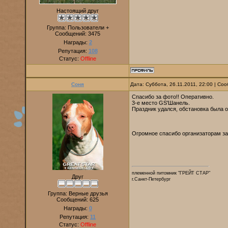
Настоящий друг
Группа: Пользователи +
Сообщений:
3475
Награды:
2
Репутация:
108
Статус:
Offline
Соня
Дата: Суббота, 26.11.2011, 22:00 | С
Спасибо за фото!! Оперативно.
3-е место GS'Шанель.
Праздник удался, обстановка была о
Огромное спасибо организаторам за
племенной питомник "ГРЕЙТ СТАР"
Друг
г.Санкт-Петербург
Группа: Верные друзья
Сообщений:
625
Награды:
0
Репутация:
11
Статус:
Offline