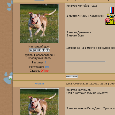
Конкурс Коктейль-пара
1 место Янтарь и Флоримон!
2 место Диковинка
3 место Эрик
Настоящий друг
Диковинка на 1 месте в конкурсе ре
Группа: Пользователи +
Сообщений:
3475
Награды:
2
Репутация:
108
Статус:
Offline
Ксения
Дата: Суббота, 26.11.2011, 21:33 | С
Конкурс костюмов
Оля в костюме феи на 3 месте!
2 место заняла Евра Джаст Эрик в к