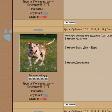
Группа: Пользователи +
Сообщений:
3475
Награды:
2
Репутация:
108
Статус:
Offline
Ксения
Дата: Суббота, 26.11.2011, 21:29 | С
Конкурс домашнее задание (фоток не
1 место Калигула
2 место Эрик, Дея и Евра
3 место Диковинка
Настоящий друг
Группа: Пользователи +
Сообщений:
3475
Награды:
2
Репутация:
108
Статус:
Offline
Ксения
Дата: Суббота, 26.11.2011, 21:31 | С