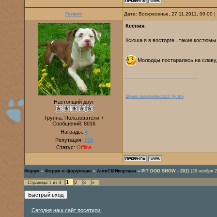
Гелиос
Дата: Воскресенье, 27.11.2011, 00:00
Ксения
,
Ксюша я в восторге . такие костюмы
Молодцы постарались на славу, 
Щенки американского булли
Настоящий друг
Группа: Пользователи +
Сообщений:
8016
Награды:
4
Репутация:
154
Статус:
Offline
Форум
»
Форум и форумчане
»
АнтиСМИпортажи
»
PIT DOG SHOW - 2011
(26 ноября 2
1
Страница
1
из
3
2
3
»
Сегодня наш сайт посетили: