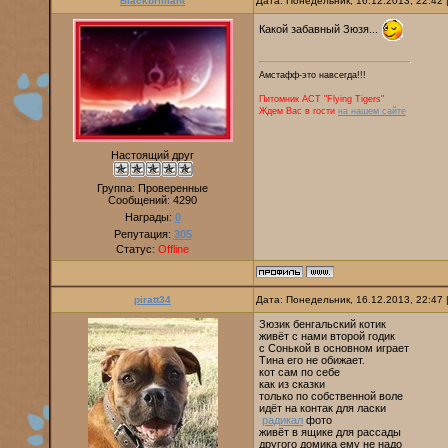
Blackbrilliant
Дата: Понедельник, 16.12.2013, 22:42
Какой забавный Зюзя...
Амстафф-это навсегда!!!
Питомник AСТ "Flying Tigers"
Ждем Вас в гости
на нашем сайте
Настоящий друг
Группа: Проверенные
Сообщений:
4290
Награды:
0
Репутация:
305
Статус:
Offline
piratt34
Дата: Понедельник, 16.12.2013, 22:47
Зюзик бенгальский котик
живёт с нами второй годик
с Сонькой в основном играет
Тина его не обижает.
кот сам по себе
как из сказки
только по собственной воле
идёт на контак для ласки
радикал
фото
живёт в ящике для рассады
другого домика ему не надо