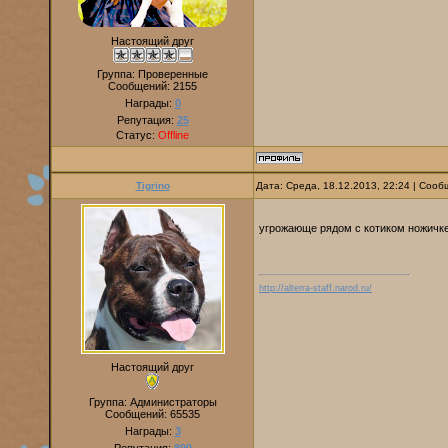
Настоящий друг
Группа: Проверенные
Сообщений:
2155
Награды:
0
Репутация:
25
Статус:
Offline
Tigrino
Дата: Среда, 18.12.2013, 22:24 | Соо
угрожающе рядом с котиком ножичк
http://alterra-staff.narod.ru/
Настоящий друг
Группа: Администраторы
Сообщений:
65535
Награды:
3