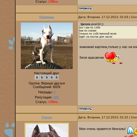
Статус:
Offline
Павлинка
Дата: Вторник, 17.12.2013, 01:03 | С
Цитата
piratt34
(
)
кот сам по себе
как из сказки
только по собственной воле
идёт на контак для ласки
знакомая картина,только у нас на ко
Зюзя красавчик
Настоящий друг
Группа: Верные друзья
Сообщений:
6029
Награды:
0
Репутация:
106
Статус:
Offline
Tigrino
Дата: Вторник, 17.12.2013, 01:22 | С
Мне очень нравятся бенгалы!