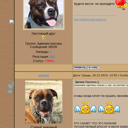
будете вести- не пропадёте
http://alterra-staff.narod.ru/
Настоящий друг
Группа: Администраторы
Сообщений:
65535
Награды:
3
Репутация:
890
Статус:
Offline
piratt34
Дата: Среда, 18.12.2013, 14:55 | Соо
Цитата
Павлинка
(
)
знакомая картина,только у нас на контакт 
и наш когда хочет по кушать ласко
КТО СКАЖЕТ ЧТО ЭТО МАЛЬЧИК
Старый знакомый
ПУСКАЙ ПЕРВЫЙ БРОСИТ В МЕНЯ КАМЕ