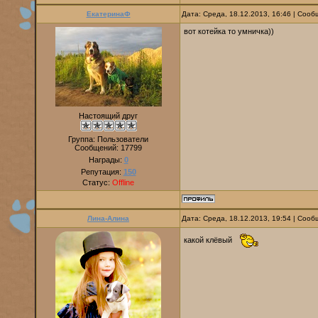
ЕкатеринаФ
Дата: Среда, 18.12.2013, 16:46 | Соо
вот котейка то умничка))
Настоящий друг
Группа: Пользователи
Сообщений:
17799
Награды:
0
Репутация:
150
Статус:
Offline
Лина-Алина
Дата: Среда, 18.12.2013, 19:54 | Соо
какой клёвый