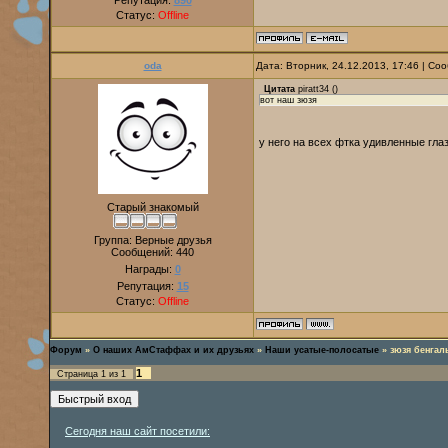
Репутация:
890
Статус:
Offline
oda
Дата: Вторник, 24.12.2013, 17:46 | С
Цитата
piratt34
(
)
вот наш зюзя
у него на всех фтка удивленные глаз
Старый знакомый
Группа: Верные друзья
Сообщений:
440
Награды:
0
Репутация:
15
Статус:
Offline
Форум
»
О наших АмСтаффах и их друзьях
»
Наши усатые-полосатые
»
зюзя бенгал
1
Страница
1
из
1
Сегодня наш сайт посетили: