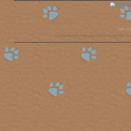
Cop
Сайт уп
аст, американский стаффордширский терьер, амстафф, ста