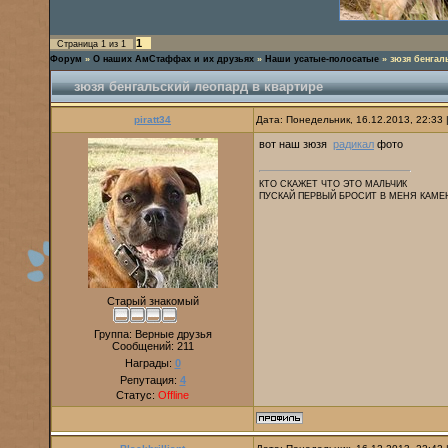
1
Страница
1
из
1
Форум
»
О наших АмСтаффах и их друзьях
»
Наши усатые-полосатые
»
зюзя бенгал
зюзя бенгальский леопард в квартире
piratt34
Дата: Понедельник, 16.12.2013, 22:33
вот наш зюзя
радикал
фото
КТО СКАЖЕТ ЧТО ЭТО МАЛЬЧИК
ПУСКАЙ ПЕРВЫЙ БРОСИТ В МЕНЯ КАМЕ
Старый знакомый
Группа: Верные друзья
Сообщений:
211
Награды:
0
Репутация:
4
Статус:
Offline