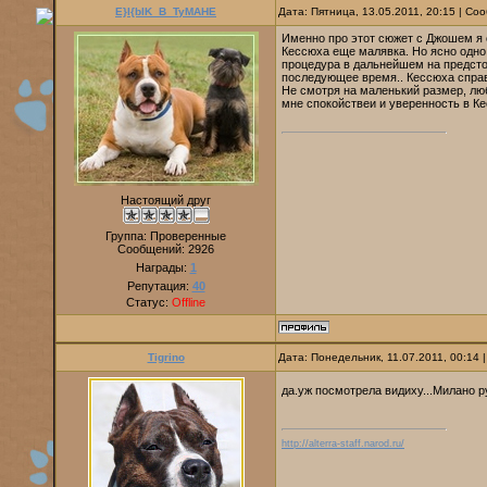
E}I{bIK_B_TyMAHE
Дата: Пятница, 13.05.2011, 20:15 | С
Именно про этот сюжет с Джошем я с
Кессюха еще малявка. Но ясно одно 
процедура в дальнейшем на предстои
последующее время.. Кессюха справ
Не смотря на маленький размер, люб
мне спокойствеи и уверенность в К
Настоящий друг
Группа: Проверенные
Сообщений:
2926
Награды:
1
Репутация:
40
Статус:
Offline
Tigrino
Дата: Понедельник, 11.07.2011, 00:14
да.уж посмотрела видиху...Милано р
http://alterra-staff.narod.ru/