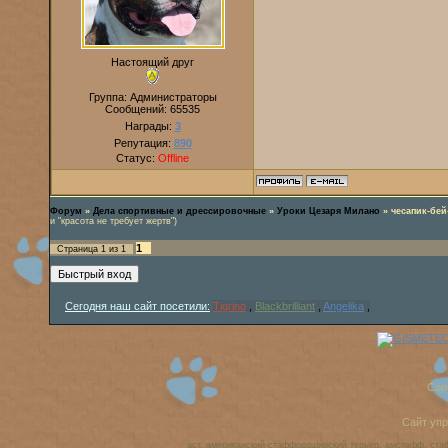
Настоящий друг
Группа: Администраторы
Сообщений:
65535
Награды:
3
Репутация:
890
Статус:
Offline
Форум
»
Дела спортивные и дрессировочные
»
Уроки Цезаря Милано
»
чесапик-бей
и "красота не требует жертв")
1
Страница
1
из
1
Сегодня наш сайт посетили:
Tigrino
,
Blackbrilliant
,
Angelika
,
Cop
Сайт уп
аст, американский стаффордширский терьер, амстафф, ста