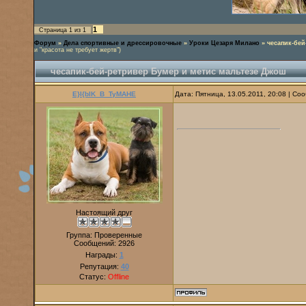
1
Страница
1
из
1
Форум
»
Дела спортивные и дрессировочные
»
Уроки Цезаря Милано
»
чесапик-бей
и "красота не требует жертв")
чесапик-бей-ретривер Бумер и метис мальтезе Джош
E}I{bIK_B_TyMAHE
Дата: Пятница, 13.05.2011, 20:08 | С
Настоящий друг
Группа: Проверенные
Сообщений:
2926
Награды:
1
Репутация:
40
Статус:
Offline