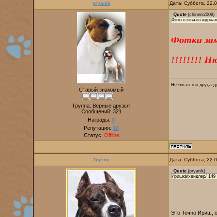
pryanik
Дата: Суббота, 22.
Quote
(
chineni2009
)
Фото взяты из журнал
Фотки зам
!!!!!!!! 
Не богатство-друг,а д
Старый знакомый
Группа: Верные друзья
Сообщений:
321
Награды:
0
Репутация:
18
Статус:
Offline
Tigrino
Дата: Суббота, 22.
Quote
(
pryanik
)
Иришка/хендлер/ 149 
Это Точно Ириш, 