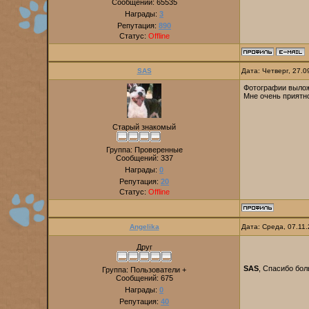
Сообщений:
65535
Награды:
3
Репутация:
890
Статус:
Offline
SAS
Дата: Четверг, 27.
Фотографии выложи
Мне очень приятно
Старый знакомый
Группа: Проверенные
Сообщений:
337
Награды:
0
Репутация:
20
Статус:
Offline
Angelika
Дата: Среда, 07.11
Друг
SAS
, Спасибо бол
Группа: Пользователи +
Сообщений:
675
Награды:
0
Репутация:
40