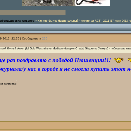
аффордширских терьеров
»
Как это было: Национальный Чемпионат АСТ - 2012
(17 июня 2012 го
09.2012, 22:25 | Сообщение #
226
 мой Личный Ангел (Igl Gold Westminster Madison-Империя Стафф Жоржетта Уникум) - победитель кла
ще раз поздравляю с победой Нюшенции!!!
журнала/у нас в городе я не смогла купить этот 
руг богатство!