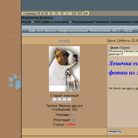
16
Страница
16
из
16
«
1
2
…
14
15
Модератор форума:
Amulet
Форум
»
АмСтаффы и выставки
»
Национальный Чемпионат Американских ст
Как это было: Национальный Чемпионат АСТ - 2012
pryanik
Дата: Суббота, 22.
Quote
(
Tigrino
)
Нюшенька (Патриссия
девочки !!!
Леночка е
фотки из 
Не богатство-друг,а д
Старый знакомый
Группа: Верные друзья
Сообщений:
321
Награды:
0
Репутация:
18
Статус:
Offline