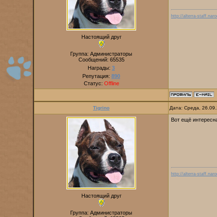
http://alterra-staff.naro
Настоящий друг
Группа: Администраторы
Сообщений:
65535
Награды:
3
Репутация:
890
Статус:
Offline
Tigrino
Дата: Среда, 26.09
Вот ещё интересна
http://alterra-staff.naro
Настоящий друг
Группа: Администраторы