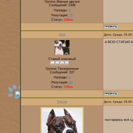
Группа: Верные друзья
Сообщений:
2308
Награды:
0
Репутация:
76
Статус:
Offline
SAS
Дата: Среда, 26.09
А ВСЮ СТАТЬЮ
Старый знакомый
Группа: Проверенные
Сообщений:
337
Награды:
0
Репутация:
20
Статус:
Offline
Tigrino
Дата: Среда, 26.09
постараюсь всё с