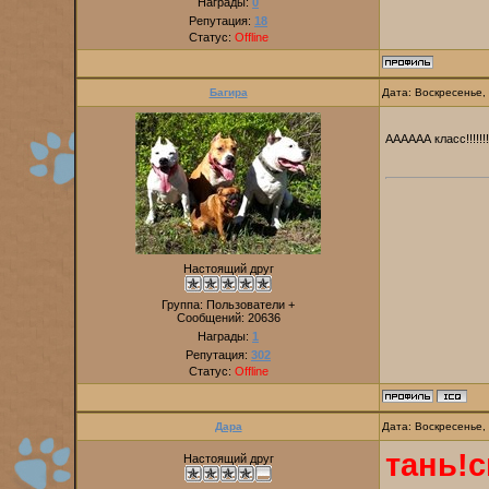
Награды:
0
Репутация:
18
Статус:
Offline
Багира
Дата: Воскресенье,
АААААА класс!!!!!!!!!!
Настоящий друг
Группа: Пользователи +
Сообщений:
20636
Награды:
1
Репутация:
302
Статус:
Offline
Дара
Дата: Воскресенье,
тань!с
Настоящий друг