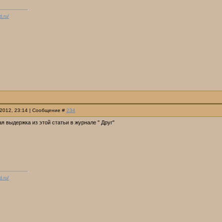
d.ru/
.2012, 23:14 | Сообщение #
234
я выдержка из этой статьи в журнале " Друг"
d.ru/