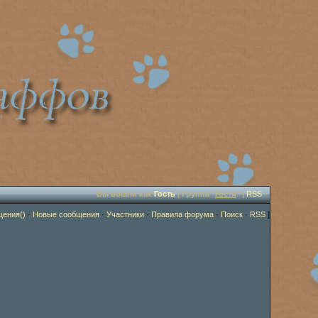
Вы вошли как
Гость
| Группа "
Гости
" |
RSS
щения()
·
Новые сообщения
·
Участники
·
Правила форума
·
Поиск
·
RSS
]