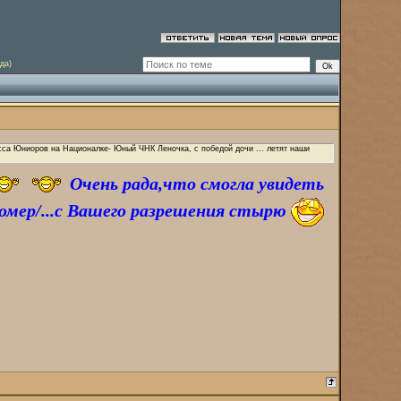
да)
сса Юниоров на Националке- Юный ЧНК Леночка, с победой дочи ... летят наши
Очень рада,что смогла увидеть
номер/...с Вашего разрешения стырю