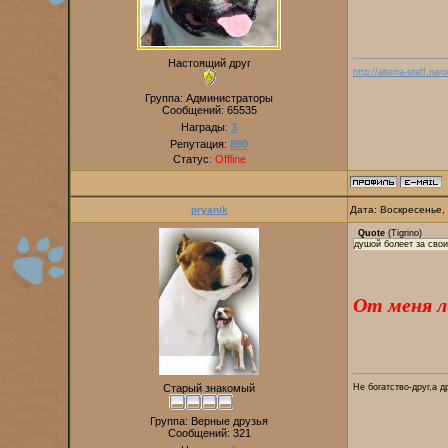
Настоящий друг
http://alterra-staff.naro
Группа: Администраторы
Сообщений:
65535
Награды:
3
Репутация:
890
Статус:
Offline
pryanik
Дата: Воскресенье,
Quote
(
Tigrino
)
душой болеет за сво
От меня л
Старый знакомый
Не богатство-друг,а д
Группа: Верные друзья
Сообщений:
321