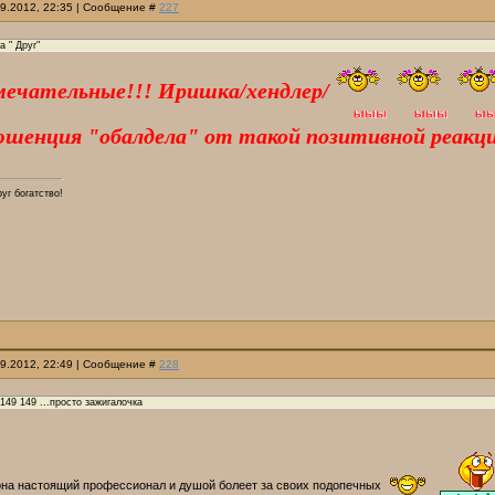
09.2012, 22:35 | Сообщение #
227
а " Друг"
ечательные!!! Иришка/хендлер/
Нюшенция "обалдела" от такой позитивной реакц
руг богатство!
09.2012, 22:49 | Сообщение #
228
149 149 ...просто зажигалочка
она настоящий профессионал и душой болеет за своих подопечных