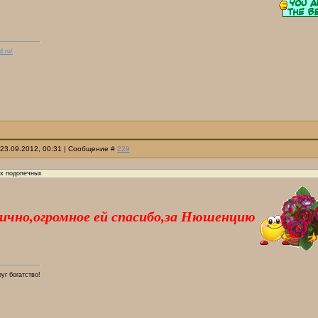
d.ru/
 23.09.2012, 00:31 | Сообщение #
229
их подопечных
ично,огромное ей спасибо,за Нюшенцию
руг богатство!