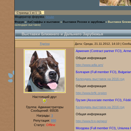
1
Страница
1
из
1
Модератор форума:
Amulet
Форум
»
АмСтаффы и выставки
»
Выставки России и зарубежья
»
Выставки Ближн
календари выставок)
Выставки Ближнего и Дальнего Зарубежья
Tigrino
Дата: Среда, 21.11.2012, 14:10 | Соо
Армения (Contract partner FCI), Arme
Общая информация
http://www.adla.am/
Болгария (Full member FCI), Bulgaria
Календарь выставок на 2016 год
Общая информация
http://www.brfk.org/en
Настоящий друг
Грузия (Associate member FCI), Fédér
Группа: Администраторы
Календарь выставок на 2016 год
Сообщений:
65535
Общая информация
Награды:
3
Репутация:
890
http://www.fcg.ge/geo/
Статус:
Offline
Молдова (Full member FCI), Uniunea 