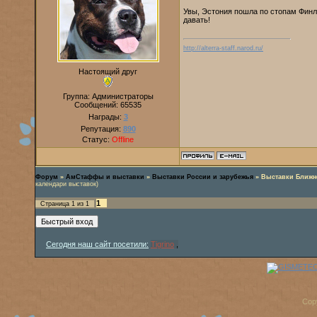
Увы, Эстония пошла по стопам Финля
давать!
http://alterra-staff.narod.ru/
Настоящий друг
Группа: Администраторы
Сообщений:
65535
Награды:
3
Репутация:
890
Статус:
Offline
Форум
»
АмСтаффы и выставки
»
Выставки России и зарубежья
»
Выставки Ближн
календари выставок)
1
Страница
1
из
1
Сегодня наш сайт посетили:
Tigrino
,
Cop