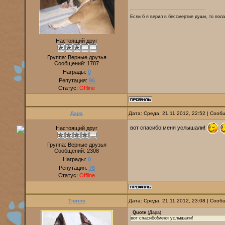
Если б я верил в бессмертие души, то пола
Настоящий друг
Группа: Верные друзья
Сообщений:
1787
Награды:
0
Репутация:
96
Статус:
Offline
Дара
Дата: Среда, 21.11.2012, 22:52 | Соо
вот спасибо!меня услышали!
Настоящий друг
Группа: Верные друзья
Сообщений:
2308
Награды:
0
Репутация:
76
Статус:
Offline
Tigrino
Дата: Среда, 21.11.2012, 23:08 | Соо
Quote
(
Дара
)
вот спасибо!меня услышали!