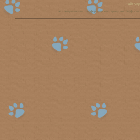
Сайт уп
аст, американский стаффордширский терьер, амстафф, ста