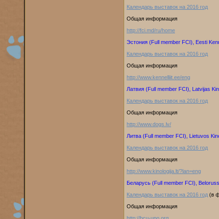
Календарь выставок на 2016 год
Общая информация
http://fci.md/ru/home
Эстония (Full member FCI), Eesti Kenne
Календарь выставок на 2016 год
Общая информация
http://www.kennelliit.ee/eng
Латвия (Full member FCI), Latvijas Kin
Календарь выставок на 2016 год
Общая информация
http://www.dogs.lv/
Литва (Full member FCI), Lietuvos Kin
Календарь выставок на 2016 год
Общая информация
http://www.kinologija.lt/?lan=eng
Беларусь (Full member FCI), Beloruss
Календарь выставок на 2016 год
(в ф
Общая информация
http://bcu-upo.org