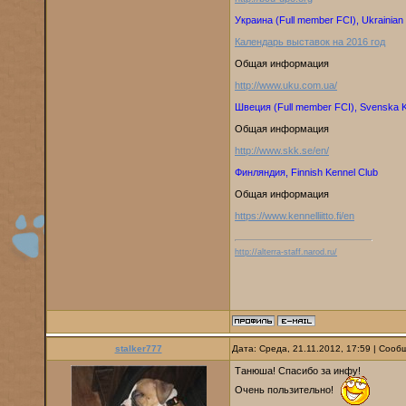
Украина (Full member FCI), Ukrainian
Календарь выставок на 2016 год
Общая информация
http://www.uku.com.ua/
Швеция (Full member FCI), Svenska 
Общая информация
http://www.skk.se/en/
Финляндия, Finnish Kennel Club
Общая информация
https://www.kennelliitto.fi/en
http://alterra-staff.narod.ru/
stalker777
Дата: Среда, 21.11.2012, 17:59 | Соо
Танюша! Спасибо за инфу!
Очень пользительно!