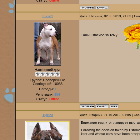
Статус:
Offline
Elstaf1
Дата: Пятница, 02.08.2013, 21:03 | С
Тань! Спасибо за тему!
Настоящий друг
Группа: Проверенные
Сообщений:
10036
Награды:
1
Репутация:
154
Статус:
Offline
Tigrino
Дата: Вторник, 01.10.2013, 01:05 | С
Внимание тем, кто планирует выстав
Following the decision taken by Eston
later and whose ears have been cropped