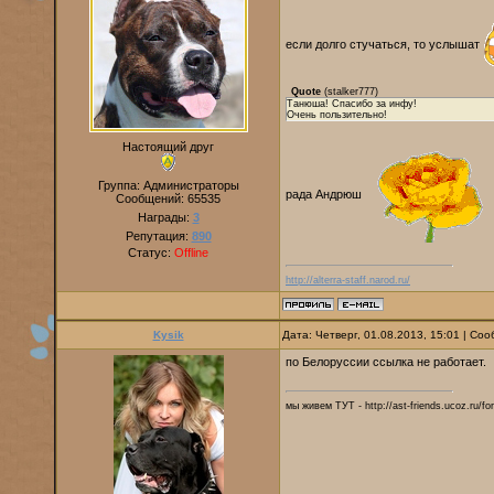
если долго стучаться, то услышат
Quote
(
stalker777
)
Танюша! Спасибо за инфу!
Очень пользительно!
Настоящий друг
Группа: Администраторы
рада Андрюш
Сообщений:
65535
Награды:
3
Репутация:
890
Статус:
Offline
http://alterra-staff.narod.ru/
Kysik
Дата: Четверг, 01.08.2013, 15:01 | С
по Белоруссии ссылка не работает.
мы живем ТУТ - http://ast-friends.ucoz.ru/f