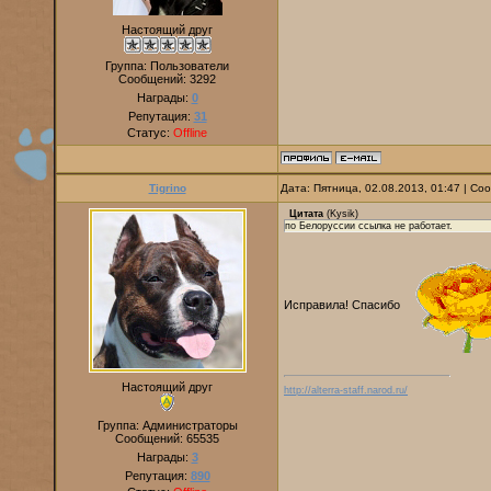
Настоящий друг
Группа: Пользователи
Сообщений:
3292
Награды:
0
Репутация:
31
Статус:
Offline
Tigrino
Дата: Пятница, 02.08.2013, 01:47 | С
Цитата
(
Kysik
)
по Белоруссии ссылка не работает.
Исправила! Спасибо
Настоящий друг
http://alterra-staff.narod.ru/
Группа: Администраторы
Сообщений:
65535
Награды:
3
Репутация:
890