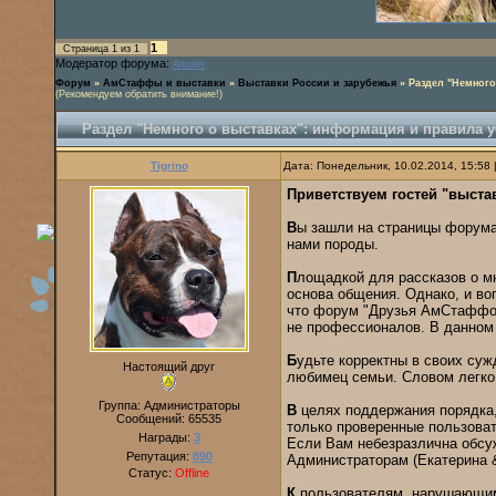
1
Страница
1
из
1
Модератор форума:
Amulet
Форум
»
АмСтаффы и выставки
»
Выставки России и зарубежья
»
Раздел "Немного
(Рекомендуем обратить внимание!)
Раздел "Немного о выставках": информация и правила у
Tigrino
Дата: Понедельник, 10.02.2014, 15:58
Приветствуем гостей "выста
В
ы зашли на страницы форума
нами породы.
П
лощадкой для рассказов о м
основа общения. Однако, и во
что форум "Друзья АмСтаффов"
не профессионалов. В данном 
Б
удьте корректны в своих суж
Настоящий друг
любимец семьи. Словом легко
Группа: Администраторы
В
целях поддержания порядка,
Сообщений:
65535
только проверенные пользоват
Награды:
3
Если Вам небезразлична обсу
Репутация:
890
Администраторам (Екатерина & 
Статус:
Offline
К
пользователям, нарушающим 