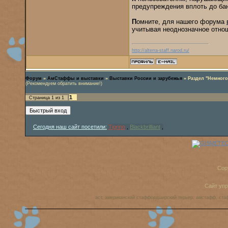
предупреждения вплоть до ба
П
омните, для нашего форума
учитывая неоднозначное отнош
http://alterra-staff.narod.ru/
Форум
»
АмСтаффы и выставки
»
Выставки России и зарубежья
»
Раздел "Немного
(Рекомендуем обратить внимание!)
1
Страница
1
из
1
Сегодня наш сайт посетили:
Tigrino
,
Blackbrilliant
,
Cop
Сайт уп
аст, американский стаффордширский терьер, амстафф, ста