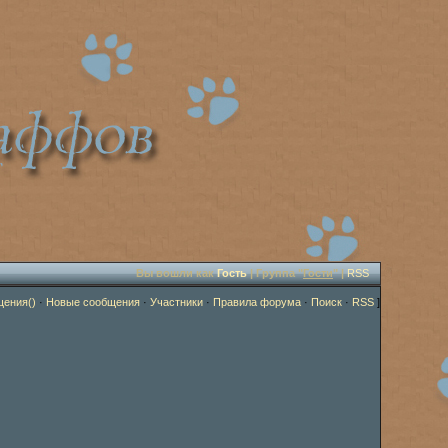
Вы вошли как
Гость
| Группа "
Гости
" |
RSS
щения()
·
Новые сообщения
·
Участники
·
Правила форума
·
Поиск
·
RSS
]