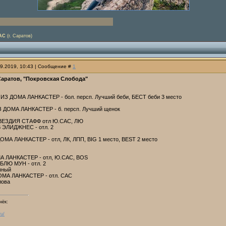
САС
(г. Саратов)
09.2019, 10:43 | Сообщение #
1
 Саратов, "Покровская Слобода"
З ДОМА ЛАНКАСТЕР - бол. персп. Лучший беби, БЕСТ беби 3 место
 ДОМА ЛАНКАСТЕР - б. персп. Лучший щенок
ЕЗДИЯ СТАФФ отл Ю.САС, ЛЮ
ЭЛИДЖНЕС - отл. 2
А ЛАНКАСТЕР - отл, ЛК, ЛПП, BIG 1 место, BEST 2 место
 ЛАНКАСТЕР - отл, Ю.САС, BOS
ЛЮ МУН - отл. 2
чный
МА ЛАНКАСТЕР - отл. САС
лова
нёк:
ru/