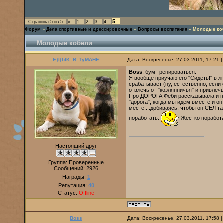
5
Страница
5
из
5
«
1
2
3
4
Форум
»
Дела спортивные и дрессировочные
»
Вопросы воспитания
»
Молодые ко
Молодые кобели
E}I{bIK_B_TyMAHE
Дата: Воскресенье, 27.03.2011, 17:21
Boss
, бум тренироваться.
Я вообще приучаю его "Сидеть!" в л
срабатывает (ну, естественно, если 
отвлечь от "козлянничья" и привлеч
Про ДОРОГА Феби рассказывала и пок
"дорога", когда мы идем вместе и о
месте....добиваясь, чтобы он СЕЛ т
поработать.
Жестко поработа
Настоящий друг
Группа: Проверенные
Сообщений:
2926
Награды:
1
Репутация:
40
Статус:
Offline
Boss
Дата: Воскресенье, 27.03.2011, 17:58