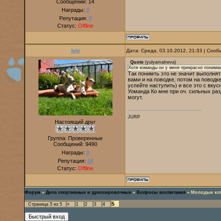
Сообщений:
14
Награды:
0
Репутация:
0
Статус:
Offline
febi
Дата: Среда, 03.10.2012, 21:33 | Соо
Quote
(
yulyamalneva
)
Хотя команды он у меня прекрасно понимае
Так понимть это не значит выполнят
вами и на поводке, потом на поводк
успейте наступить) и все это с вкус
Уоманда Ко мне при оч. сильных раз
могут.
JURP
Настоящий друг
Группа: Проверенные
Сообщений:
9490
Награды:
0
Репутация:
54
Статус:
Offline
Форум
»
Дела спортивные и дрессировочные
»
Вопросы воспитания
»
Молодые ко
5
Страница
5
из
5
«
1
2
3
4