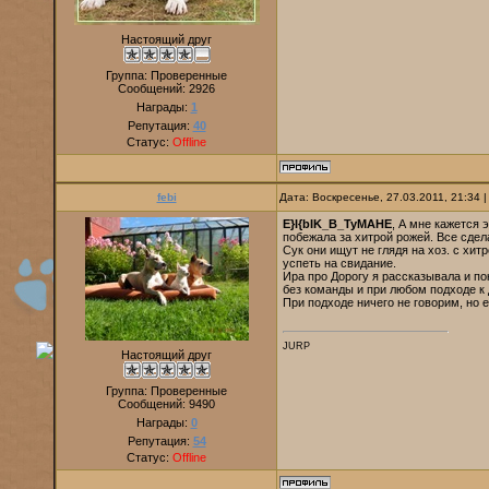
Настоящий друг
Группа: Проверенные
Сообщений:
2926
Награды:
1
Репутация:
40
Статус:
Offline
febi
Дата: Воскресенье, 27.03.2011, 21:34
E}I{bIK_B_TyMAHE
, А мне кажется 
побежала за хитрой рожей. Все сдел
Сук они ищут не глядя на хоз. с хит
успеть на свидание.
Ира про Дорогу я рассказывала и по
без команды и при любом подходе к до
При подходе ничего не говорим, но е
JURP
Настоящий друг
Группа: Проверенные
Сообщений:
9490
Награды:
0
Репутация:
54
Статус:
Offline