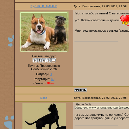
E}I{bIK_B_TyMAHE
Дата: Воскресенье, 27.03.2011, 21:59
febi
, спасибо за ответ! С нетерпен
ус". Любой совет очень ценен!
Мне тоже показалось весьма "загад
Настоящий друг
Группа: Проверенные
Сообщений:
2926
Награды:
1
Репутация:
40
Статус:
Offline
Boss
Дата: Воскресенье, 27.03.2011, 22:05
Quote
(
febi
)
Обязательно учу останавливаться без ком
на самом деле чуть не согласна) Со
дорога,что тротуар.Лучше уж перест