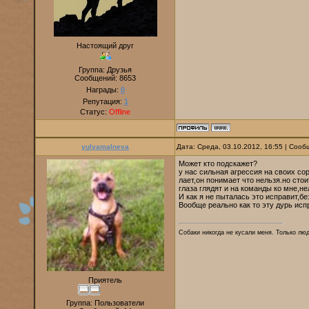
Настоящий друг
Группа: Друзья
Сообщений:
8653
Награды:
0
Репутация:
1
Статус:
Offline
yulyamalneva
Дата: Среда, 03.10.2012, 16:55 | Соо
Может кто подскажет?
у нас сильная агрессия на своих сор
лает,он понимает что нельзя.но стои
глаза глядят и на команды ко мне,не
И как я не пыталась это исправит,бе
Вообще реально как то эту дурь исп
Собаки никогда не кусали меня. Только л
Приятель
Группа: Пользователи