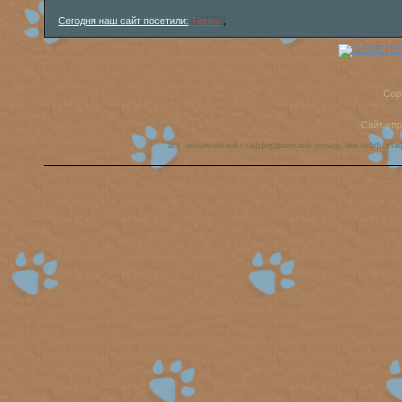
Сегодня наш сайт посетили:
Tigrino
,
Cop
Сайт уп
аст, американский стаффордширский терьер, амстафф, ста