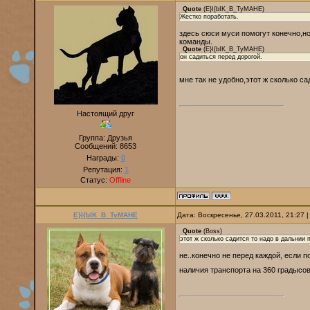
Quote
(
E}I{bIK_B_TyMAHE
)
Жестко поработать.
здесь сюси муси помогут конечно,но
команды.
Quote
(
E}I{bIK_B_TyMAHE
)
он садиться перед дорогой.
мне так не удобно,этот ж сколько са
Настоящий друг
Группа: Друзья
Сообщений:
8653
Награды:
0
Репутация:
1
Статус:
Offline
E}I{bIK_B_TyMAHE
Дата: Воскресенье, 27.03.2011, 21:27
Quote
(
Boss
)
этот ж сколько садится то надо в дальнии 
не..конечно не перед каждой, если 
наличия транспорта на 360 градысо