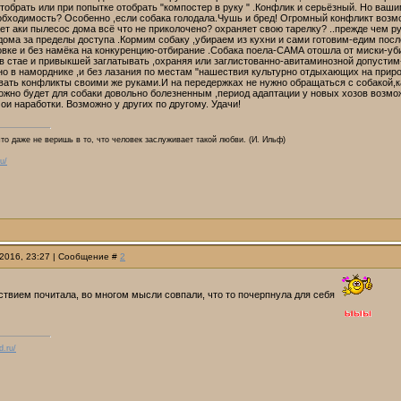
тобрать или при попытке отобрать "компостер в руку " .Конфлик и серьёзный. Но вашим
обходимость? Особенно ,если собака голодала.Чушь и бред! Огромный конфликт возмож
т аки пылесос дома всё что не приколочено? охраняет свою тарелку? ..прежде чем р
ома за пределы доступа .Кормим собаку ,убираем из кухни и сами готовим-едим после
овке и без намёка на конкуренцию-отбирание .Собака поела-САМА отошла от миски-уб
 стае и привыкшей заглатывать ,охраняя или заглистованно-авитаминозной допустим-
о в наморднике ,и без лазания по местам "нашествия культурно отдыхающих на приро
авать конфликты своими же руками.И на передержках не нужно обращаться с собакой,к
ожно будет для собаки довольно болезненным ,период адаптации у новых хозов возмож
ои наработки. Возможно у других по другому. Удачи!
что даже не веришь в то, что человек заслуживает такой любви. (И. Ильф)
u/
.2016, 23:27 | Сообщение #
2
ствием почитала, во многом мысли совпали, что то почерпнула для себя
d.ru/