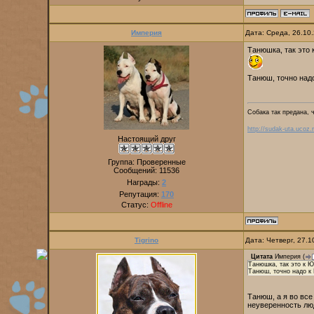
Империя
Дата: Среда, 26.10
Танюшка, так это 
Танюш, точно надо
Собака так предана, 
http://sudak-uta.ucoz.r
Настоящий друг
Группа: Проверенные
Сообщений:
11536
Награды:
2
Репутация:
170
Статус:
Offline
Tigrino
Дата: Четверг, 27.
Цитата
Империя
(
Танюшка, так это к Ю
Танюш, точно надо к 
Танюш, а я во все
неуверенность люд