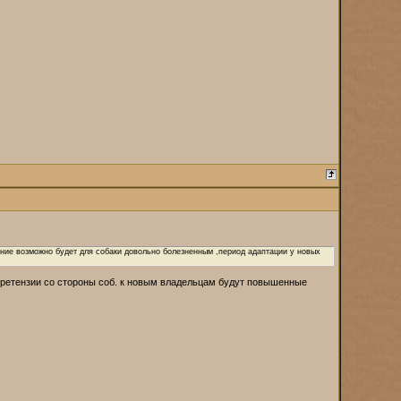
ание возможно будет для собаки довольно болезненным ,период адаптации у новых
 претензии со стороны соб. к новым владельцам будут повышенные