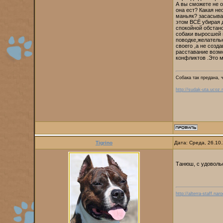
А вы сможете не о
она ест? Какая не
маньяк? засасывае
этом ВСЁ убирая д
спокойной обстан
собаки выросшей в
поводке,желательн
своего ,а не созд
расставание возм
конфликтов .Это м
Собака так предана, 
http://sudak-uta.ucoz.r
Tigrino
Дата: Среда, 26.10
Танюш, с удоволь
http://alterra-staff.naro