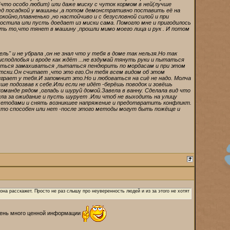
у(что особо любит) или даже миску с чуток кормом в ней(лучше
ред посадкой у машины ,а потом демонстративно поставить её на
ойно,плавненько ,но настойчиво и с безусловной силой и при
гостила или пусть доедает из миски сама. Помогло мне и пригодилось
тать то,что тянет в машину ,прошли мимо моего лица и рук . И потом
ель" и не убрала ,он не знал что у тебя в доме так нельзя.Но так
сподлобья и вроде как ждёт ...не вздумай тянуть руки и пытаться
ытаться замахиваться ,пытаться пендюрить по мордасам и при этом
тски.Он считает ,что это его.Он тебя всем видом об этом
играет у тебя.И запомнит это.Но и любоваться на сиё не надо. Молча
ше подозвав к себе.Или если не идёт -берёшь поводок и зовёшь
команде рядом ,огладь и шуруй домой.Завела в ванну. Сделала вид что
ла за ожидание и пусть шурует .Или чтоб не выходить на улицу
 методами и снять возникшее напряжение и предотвратить конфликт.
а что способен или нет -после этого методы могут быть пожёще и
она расскажет. Просто не раз слышу про неуверенность людей и из за этого не хотят
очень много ценной информации