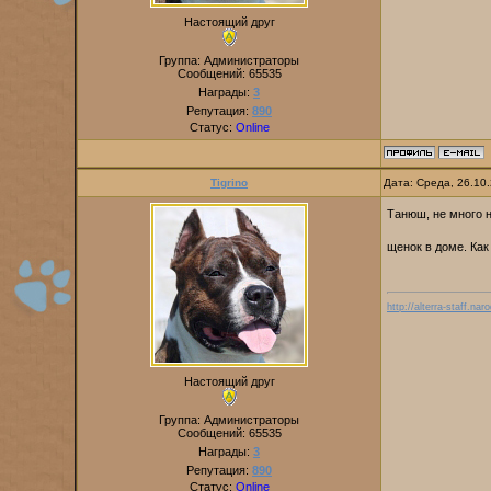
Настоящий друг
Группа: Администраторы
Сообщений:
65535
Награды:
3
Репутация:
890
Статус:
Online
Tigrino
Дата: Среда, 26.10
Танюш, не много 
щенок в доме. Ка
http://alterra-staff.naro
Настоящий друг
Группа: Администраторы
Сообщений:
65535
Награды:
3
Репутация:
890
Статус:
Online