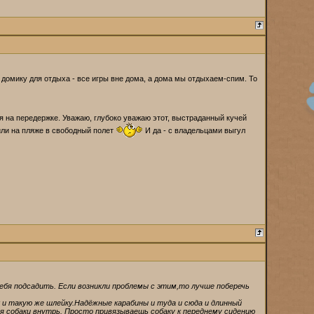
 домику для отдыха - все игры вне дома, а дома мы отдыхаем-спим. То
на передержке. Уважаю, глубоко уважаю этот, выстраданный кучей
 или на пляже в свободный полет
И да - с владельцами выгул
ебя подсадить. Если возникли проблемы с этим,то лучше поберечь
 и такую же шлейку.Надёжные карабины и туда и сюда и длинный
я собаки внутрь. Просто привязываешь собаку к переднему сидению