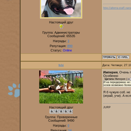
http://alterra-staff.naro
Настоящий друг
Группа: Администраторы
Сообщений:
65535
Награды:
3
Репутация:
890
Статус:
Online
febi
Дата: Четверг, 27.
Империя
, Очень 
Особенно
Цитата
Империя
(
И на передержках не 
хозов возможно боле
Я б чужую соб. не
(играй, учи). А е
Настоящий друг
JURP
Группа: Проверенные
Сообщений:
9490
Награды:
0
Репутация:
54