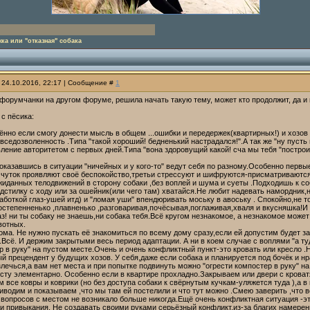
ка или "отказная" собака
 24.10.2016, 22:17 | Сообщение #
1
форумчанки на другом форуме, решила начать такую тему, может кто продолжит, да и мн
 с пёсика:
нно если смогу донести мысль в общем ...ошибки и передержек(квартирных!) и хозов 
 вседозволенность .Типа "такой хороший! бедненький настрадался!".А так же "ну пусть
вление авторитетом с первых дней.Типа "вона здоровущий какой! сча мы тебя "построи
оказавшись в ситуации "ничейных и у кого-то" ведут себя по разному.Особенно первы
 чуток проявляют своё беспокойство,третьи стрессуют и шифруются-присматриваются 
жиданных телодвижений в сторону собаки ,без воплей и шума и суеты .Подходишь к со
дстилку с ходу или за ошейник(или чего там) хватайся.Не любит надевать намордник,н
аботкой глаз-ушей итд) и "ломая уши" впендюривать моську в авоську . Спокойно,не то
остепенненько ,плавненько ,разговаривая,почёсывая,поглаживая,хваля и вкусняшка!И 
з! ни ты собаку не знаешь,ни собака тебя.Всё кругом незнакомое, а незнакомое мож
вотных.
ма. Не нужно пускать её знакомиться по всему дому сразу,если ей допустим будет за
.Всё. И держим закрытыми весь период адаптации. А ни в коем случае с воплями "а туд
р в руку" на пустом месте.Очень и очень конфликтный пункт-это кровать или кресло
 прецендент у будущих хозов. У себя,даже если собака и планируется под бочёк и н
лечься,а вам нет места и при попытке подвинуть можно "огрести компостер в руку" на
сту элементарно. Особенно если в квартире прохладно.Закрываем или двери с кроват
 все ковры и коврики (но без доступа собаки к свёрнутым кучкам-уляжется туда ),а в
иводим и показываем ,что мы там ей постелили и что тут можно .Смею заверить ,что 
 вопросов с местом не возникало больше никогда.Ещё очень конфликтная ситуация -это
и привыкания. Не создавать своими руками серьёзный конфликт,из-за благих намерени