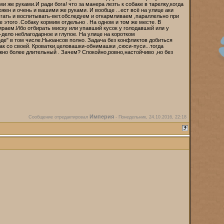
и же руками.И ради бога! что за манера лезть к собаке в тарелку,когда
ен и очень и вашими же руками. И вообще ...ест всё на улице аки
угать и воспитывать-вет.обследуем и откармливаем ,параллельно при
 этого .Собаку кормим отдельно . На одном и том же месте. В
ираем.Ибо отбирать миску или упавший кусок у голодавшей или у
дело неблагодарное и глупое. На улице на коротком
де" в том числе.Ньюансов полно. Задача без конфликтов добиться
ак со своей. Кроватки,целовашки-обнимашки ,сюси-пуси...тогда
но более длительный . Зачем? Спокойно,ровно,настойчиво ,но без
Империя
Сообщение отредактировал
-
Понедельник, 24.10.2016, 22:18