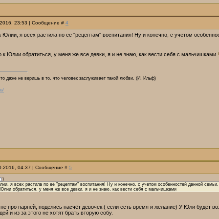
.2016, 23:53 | Сообщение #
4
к Юлии, я всех растила по её "рецептам" воспитания! Ну и конечно, с учетом особенно
 к Юлии обратиться, у меня же все девки, я и не знаю, как вести себя с мальчишками
что даже не веришь в то, что человек заслуживает такой любви. (И. Ильф)
u/
10.2016, 04:37 | Сообщение #
5
)
лии, я всех растила по её "рецептам" воспитания! Ну и конечно, с учетом особенностей данной семьи,
Юлии обратиться, у меня же все девки, я и не знаю, как вести себя с мальчишками
 не про парней, поделись насчёт девочек.( если есть время и желание) У Юли будет в
ей и из за этого не хотят брать вторую собу.