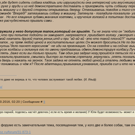
ие,где будет сидеть собака кладёшь или игрушку(если она интересна) или вкусняшк
 руке у груди и из неё демонстративно доставать и прикормить чуть собашку пе
шь машину и с другой стороны открываешь дверцу. Отвязываешь поводок и тихо-спок
манде "Вперёд!" затягиваешь собаку в машину. Затянула - погладила-похвалила- у
аках . Но все клацания зубами,махания когтями, и кручения головой в попытках дос
же расчудесненько прыгали сами .
ружила у него допустим тапок,который он грызёт
. Ты не знала что он "любит
,что при попытке подойти он замирает ,напрягается ,пригибает голову ,смотрит и
май хватать другой тапок,веник,итд и при "ай-ай-ай -это кто такой плохой?!" п
пок...ну прям любой ценой в воспитательных целях.Он может броситься.Не по де
чуешь"дело пахнет керосином" -не иди на провокацию. Он на сегодня и на сейчас вы
усок колбасы и окликнув его по имени предлагаешь обмен,демонстрируя колбасу.Луч
улять ,даже если вы только пришли. Там один раз задрал ногу,прошёлся пятьсек по 
хвалила,привязала ,смылась быстро за тапком,спрятала ,вернулась ,опять похвали
 дверь и нажать на звонок. Твоя задача не отнять любой ценой,а отвлечь любыми
ы понимаешь о чём я? После адаптации,привыкания,узнавания, прикида сил и кто н
что даже не веришь в то, что человек заслуживает такой любви. (И. Ильф)
u/
10.2016, 02:20 | Сообщение #
9
про парней, поделись насчёт девочек.( если есть время и желание) У Юли будет возможность- может и 
 форуме есть замечательная тема, посвященная тем, у кого две и более собак, там 
ucoz.ru/forum/31-873-1