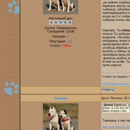
,на заднее сиден
держать миску на
сиденье) ,обходи
повторяющейся ко
всего на 2-х соб
Настоящий друг
собашки очень да
Группа: Проверенные
Смотри. Ты
обна
Сообщений:
11536
нельзя.Ты видишь
Награды:
2
вырвать .Не взду
отбирать этот та
Репутация:
170
предупредил.Вот 
Статус:
Offline
уходишь,берёшь к
гулять и идёшь г
протёрла лапы,по
,можешь выйти за
И так во всём. Т
пути короче.
Собака так предана, 
http://sudak-uta.ucoz.r
Империя
Дата: Пятница, 28.
Цитата
Tigrino
(
)
анюш, а я во все не 
брать вторую собу.
Танюшка, у нас на
http://ast-friends.