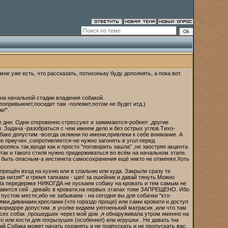
е уже есть, что рассказать, потихоньку буду дополнять, а пока вот.
на начальной стадии владения собакой.
 попривыкнет,посидит там -полежит,потом не будет итд.)
м!".
е дни. Одни откровенно стрессуют и зажимаются-робеют ,другие
.Задача -разобраться с чем имеем дело и без острых углов.Тихо-
баке допустим -всегда окликни по имени,привлеки к себе внимание. А
е приучен ,сопротивляется-не нужно загонять в угол перед
ропясь так,вроде как и просто "поговорить зашла" ,не заостряя акцента
так и такого стиля нужно придерживаться во всём на начальном этапе.
ет быть опасным-а инстинкта самосохранения ещё никто не отменял.Хоть
прещён вход на кухню или в спальню или куда. Закрыли сразу те
а низзя!" и гремя тапками - цап! за ошейник и давай тянуть.Можно
 .На передержке НИКОГДА не пускаем собаку на кровать и тем самым не
равится сей ..девайс в кровати,на первых этапах тоже ЗАПРЕЩЕНО. Ибо
 пустом месте,ибо не забываем - на сегодня вы для собачки "кто-
ями,диванами,креслами (что гораздо проще) или сами кровати и доступ
 коридоре допустим ,в уголке кидаем уютненький матрасик ,или что там
всех собак ,прошедших через мой дом ,я обнаруживала утром именно на
 или кости для погрызушек (особенно!) или игрушки . Не давать !на
й.Собака может начать охранять и не подпускать и не пропускать вас.