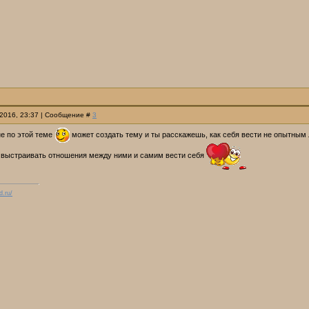
.2016, 23:37 | Сообщение #
3
не по этой теме
может создать тему и ты расскажешь, как себя вести не опытным
к выстраивать отношения между ними и самим вести себя
d.ru/