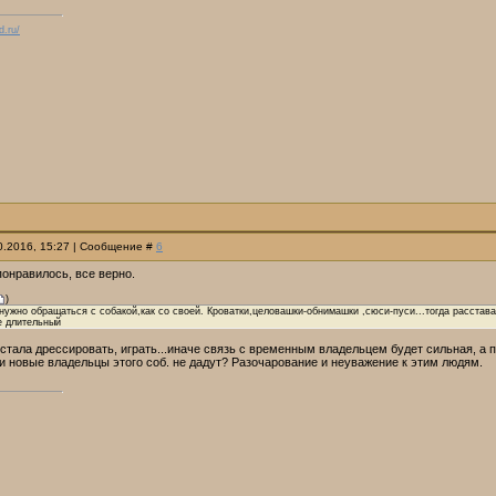
d.ru/
10.2016, 15:27 | Сообщение #
6
понравилось, все верно.
)
нужно обращаться с собакой,как со своей. Кроватки,целовашки-обнимашки ,сюси-пуси...тогда расстав
е длительный
 стала дрессировать, играть...иначе связь с временным владельцем будет сильная, а
сли новые владельцы этого соб. не дадут? Разочарование и неуважение к этим людям.