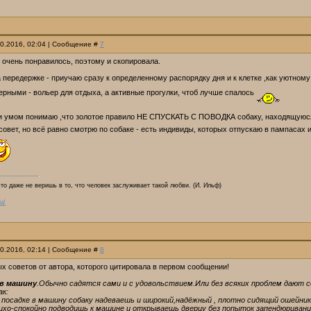
10.2016, 02:04 | Сообщение #
7
 очень понравилось, поэтому и скопировала.
 передержке - приучаю сразу к определенному распорядку дня и к клетке ,как уютному
ерными - вольер для отдыха, а активные прогулки, чтоб лучше спалось
 и умом понимаю ,что золотое правило НЕ СПУСКАТЬ С ПОВОДКА собаку, находящуюся 
совет, но всё равно смотрю по собаке - есть индивиды, которых отпускаю в пампасах
что даже не веришь в то, что человек заслуживает такой любви. (И. Ильф)
u/
10.2016, 02:14 | Сообщение #
8
х советов от автора, которого цитировала в первом сообщении!
 в машину
.Обычно садятся сами и с удовольствием.Или без всяких проблем дают с
ак:
 посадке в машину собаку надеваешь и широкий,надёжный , плотно сидящий ошейник
ихо-спокойно подводишь к машине и открываешь дверцу без попыток запендюривани