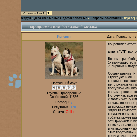
1
Страница
1
из
1
Форум
»
Дела спортивные и дрессировочные
»
Вопросы воспитания
»
передерж
передержка или "отказная" собака
Империя
Дата: Понедельник,
понравился ответ 
цитата
*VN*
, взято
Вот смотри обобщё
1- панибратство и
2- тирания и пода
Собаки разные. И 
стрессуют и лишь
спокойно ,без нео
Настоящий друг
не плюхайся на по
прогулкой(или обр
на сам процесс ,п
Группа: Проверенные
Потому как ещё ра
Сообщений:
11536
у людей,хоть у жи
Награды:
2
Собака впервые до
двери,куда нельзя
Репутация:
170
"огрести компосте
Статус:
Offline
создаём возможный
собачка может раз
то".Приучаем к ме
к ним.Сворачиваем
и на вкусняшку пр
этих подстилках и
период адаптации 