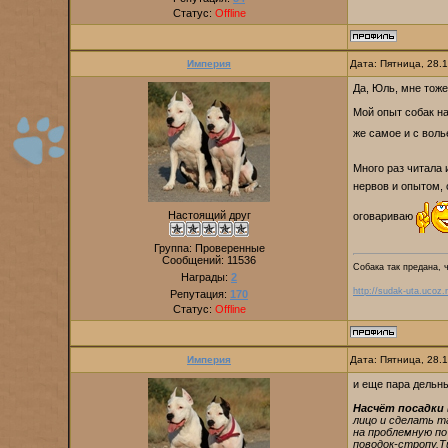
Статус:
Offline
Империя
Дата: Пятница, 28.
Да, Юль, мне тоже
Мой опыт собак на
же самое и с воль
Много раз читала
нервов и опытом, 
Настоящий друг
оговариваю
Группа: Проверенные
Сообщений:
11536
Собака так предана, 
Награды:
2
http://sudak-uta.ucoz.r
Репутация:
170
Статус:
Offline
Империя
Дата: Пятница, 28.
и еще пара дельны
Насчёт посадки
лицо и сделать т
на проблемную по
поводок-стропу.Т