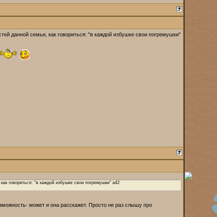
стей данной семьи, как говориться: "в каждой избушке свои погремушки"
 как говориться: "в каждой избушке свои погремушки" a42
озможность- может и она расскажет. Просто не раз слышу про