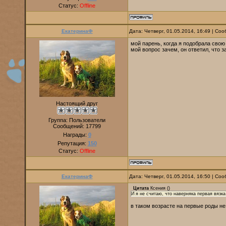
Статус:
Offline
ЕкатеринаФ
Дата: Четверг, 01.05.2014, 16:49 | С
мой парень, когда я подобрала свою
мой вопрос зачем, он ответил, что за
Настоящий друг
Группа: Пользователи
Сообщений:
17799
Награды:
0
Репутация:
150
Статус:
Offline
ЕкатеринаФ
Дата: Четверг, 01.05.2014, 16:50 | С
Цитата
Ксения
(
)
И я не считаю, что наверняка первая вязка 
в таком возрасте на первые роды не