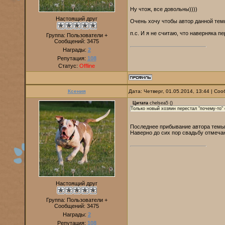
Ну чтож, все довольны))))
Настоящий друг
Очень хочу чтобы автор данной тем
п.с. И я не считаю, что наверняка пе
Группа: Пользователи +
Сообщений:
3475
Награды:
2
Репутация:
108
Статус:
Offline
Ксения
Дата: Четверг, 01.05.2014, 13:44 | С
Цитата
chelsea5
(
)
Только новый хозяин перестал "почему-то"
Последнее прибывание автора темы 
Наверно до сих пор свадьбу отмеча
Настоящий друг
Группа: Пользователи +
Сообщений:
3475
Награды:
2
Репутация:
108