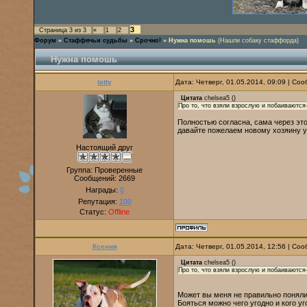
3
Страница
3
из
3
«
1
2
Форум
»
Стаффячьи судьбы
»
Срочно!
»
Нужна помошь
(Нашли собаку стаффорда)
Нужна помошь
tatty
Дата: Четверг, 01.05.2014, 09:09 | С
Цитата
chelsea5
(
)
Про то, что взяли взрослую и побаиваютс
Полностью согласна, сама через это
давайте пожелаем новому хозяину у
Настоящий друг
Группа: Проверенные
Сообщений:
2669
Награды:
0
Репутация:
100
Статус:
Offline
Ксения
Дата: Четверг, 01.05.2014, 12:56 | С
Цитата
chelsea5
(
)
Про то, что взяли взрослую и побаиваются
Может вы меня не правильно поняли
Бояться можно чего угодно и кого у