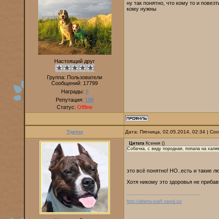
ну так понятно, что кому то и повез
кому нужны
Настоящий друг
Группа: Пользователи
Сообщений:
17799
Награды:
0
Репутация:
150
Статус:
Offline
Tigrino
Дата: Пятница, 02.05.2014, 02:34 | С
Цитата
Ксения
(
)
Собачка, с виду породная, попала на халя
это всё понятно! НО..есть и такие л
Хотя никому это здоровья не прибав
http://alterra-staff.narod.ru/