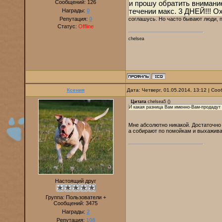
Сообщений:
126
и прошу обратить внимани
Награды:
0
течении макс. 3 ДНЕЙ!!! Ох
Репутация:
0
соглашусь. Но часто бывают люди, п
Статус:
Offline
chelsea
Ксения
Дата: Четверг, 01.05.2014, 13:12 | С
Цитата
chelsea5
(
)
И какая разница Вам именно-Вам-продадут 
Мне абсолютно никакой. Достаточно 
а собирают по помойкам и выхажива
Настоящий друг
Группа: Пользователи +
Сообщений:
3475
Награды:
2
Репутация:
108