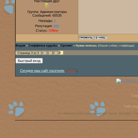
Настоящий друг
Группа: Администраторы
Сообщений:
65535
Награды:
3
Репутация:
890
Статус:
Offline
Форум
»
Стаффячьи судьбы
»
Срочно!
»
Нужна помошь
(Нашли собаку стаффорда)
3
Страница
3
из
3
«
1
2
Сегодня наш сайт посетили:
Tigrino
,
Cop
Сайт уп
аст, американский стаффордширский терьер, амстафф, ста