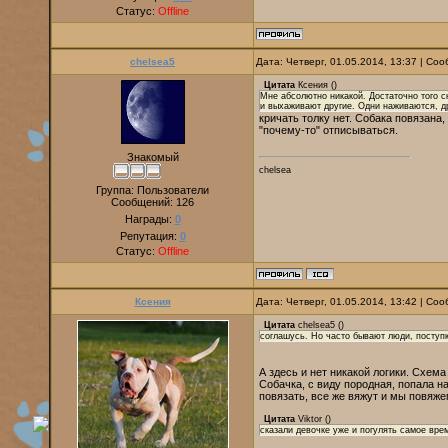
Статус:
Offline
chelsea5
Дата: Четверг, 01.05.2014, 13:37 | С
Цитата
Ксения
(
)
Мне абсолютно никакой. Достаточно того с
и выхаживают другие. Одни наживаются, д
кричать толку нет. Собака повязана
"почему-то" отписываться.
Знакомый
chelsea
Группа: Пользователи
Сообщений:
126
Награды:
0
Репутация:
0
Статус:
Offline
Ксения
Дата: Четверг, 01.05.2014, 13:42 | С
Цитата
chelsea5
(
)
соглашусь. Но часто бывают люди, поступк
А здесь и нет никакой логики. Схема
Собачка, с виду породная, попала н
повязать, все же вяжут и мы повяжем
Цитата
Viktor
(
)
сказали девочке уже и погулять самое вре