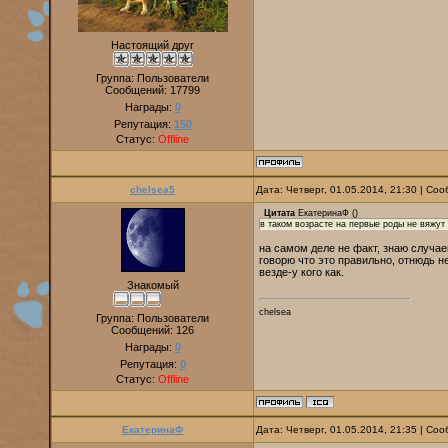
Настоящий друг
Группа: Пользователи
Сообщений:
17799
Награды:
0
Репутация:
150
Статус:
Offline
chelsea5
Дата: Четверг, 01.05.2014, 21:30 | С
Цитата
ЕкатеринаФ
(
)
в таком возрасте на первые роды не вяжут
на самом деле не факт, знаю случае
говорю что это правильно, отнюдь не
везде-у кого как.
Знакомый
chelsea
Группа: Пользователи
Сообщений:
126
Награды:
0
Репутация:
0
Статус:
Offline
ЕкатеринаФ
Дата: Четверг, 01.05.2014, 21:35 | С