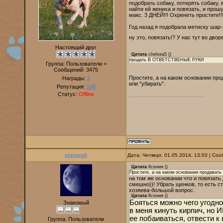
подобрать собаку, потерять собаку,
найти ей жениха и повязать, и прош
макс. 3 ДНЕЙ!!! Охренеть простите!!
Год назад я подобрала метиску шар-
ну это, повязать!? У нас тут во дв
Настоящий друг
Цитата
chelsea5
(
)
продать В ОТВЕТСТВЕНЫЕ РУКИ
Группа: Пользователи +
Сообщений:
3475
Простите, а на каком основании про
Награды:
2
или "убирать".
Репутация:
108
Статус:
Offline
chelsea5
Дата: Четверг, 01.05.2014, 13:03 | С
Цитата
Ксения
(
)
Простите, а на каком основании продавать 
на том же основании что и повязать
смешно))! Убрать щенков, то есть 
хозяева-большой вопрос.
Цитата
Ксения
(
)
Бояться можно чего угодно
Знакомый
в меня кинуть кирпич, но 
ее побаиваться, отвести 
Группа: Пользователи