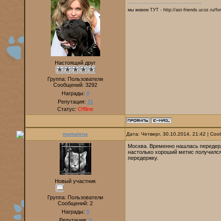
мы живем ТУТ - http://ast-friends.ucoz.ru/f
Настоящий друг
Группа: Пользователи
Сообщений:
3292
Награды:
0
Репутация:
31
Статус:
Offline
mamalena
Дата: Четверг, 30.10.2014, 21:42 | С
Москва. Временно нашлась передерж
настолько хороший метис получился.
передержку.
Новый участник
Группа: Пользователи
Сообщений:
2
Награды:
0
Репутация:
0