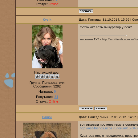
Статус:
Offline
Kysik
Дата: Пятница, 31.10.2014, 15:26 | С
фоточки? есть ли куратор у пса?
мы живем ТУТ - http://ast-friends.ucoz.ru/f
Настоящий друг
Группа: Пользователи
Сообщений:
3292
Награды:
0
Репутация:
31
Статус:
Offline
Bamsi
Дата: Понедельник, 05.01.2015, 14:05
вот открыла про него тему в соседн
http://ast-friends.ucoz.ru/forum/15-346
Куратора нет, я передержка, пристр