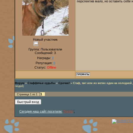
перспектив мало, но оставить себе 
Новый участник
Группа: Пользователи
Сообщений:
3
Награды:
0
Репутация:
0
Статус:
Offline
Форум
»
Стаффячьи судьбы
»
Срочно!
»
Стаф, пит или их метис один на холодной 
людей)
1
Страница
1
из
1
Сегодня наш сайт посетили:
Tigrino
,