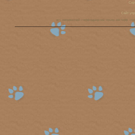
Cop
Сайт уп
аст, американский стаффордширский терьер, амстафф, ста