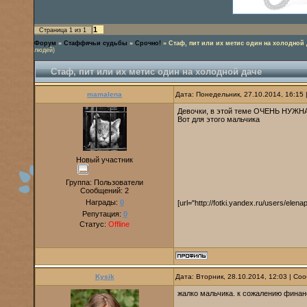
1
Страница
1
из
1
Форум
»
Стаффячьи судьбы
»
Срочно!
»
Стаф, пит или их метис один на холодной 
людей)
Стаф, пит или их метис один на холодной даче
mamalena
Дата: Понедельник, 27.10.2014, 16:15
Девочки, в этой теме ОЧЕНЬ НУЖНА
Вот для этого мальчика
Новый участник
Группа: Пользователи
Сообщений:
2
Награды:
0
[url="http://fotki.yandex.ru/users/ele
Репутация:
0
Статус:
Offline
Kysik
Дата: Вторник, 28.10.2014, 12:03 | С
жалко мальчика. к сожалению финанс