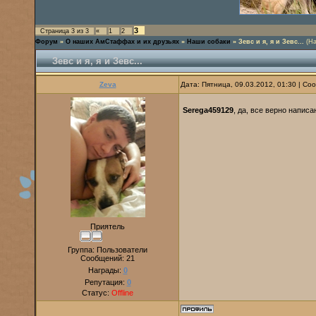
3
Страница
3
из
3
«
1
2
Форум
»
О наших АмСтаффах и их друзьях
»
Наши собаки
»
Зевс и я, я и Зевс...
(Н
Зевс и я, я и Зевс...
Zeva
Дата: Пятница, 09.03.2012, 01:30 | С
Serega459129
, да, все верно написа
Приятель
Группа: Пользователи
Сообщений:
21
Награды:
0
Репутация:
0
Статус:
Offline