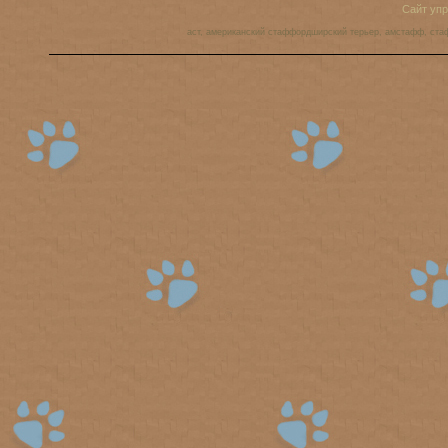
Сайт уп
аст, американский стаффордширский терьер, амстафф, ста