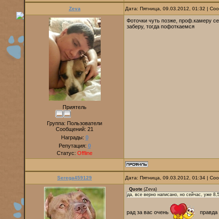
Zeva
Дата: Пятница, 09.03.2012, 01:32 | С
Фоточки чуть позже, проф.камеру се
заберу, тогда пофоткаемся
Приятель
Группа: Пользователи
Сообщений:
21
Награды:
0
Репутация:
0
Статус:
Offline
Serega459129
Дата: Пятница, 09.03.2012, 01:34 | С
Quote
(
Zeva
)
да, все верно написано, но сейчас, уже 8,
рад за вас очень
правда 