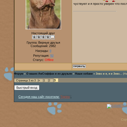
чуствуют и я просто уверен что посл
Настоящий друг
Группа: Верные друзья
Сообщений:
2982
Награды:
0
Репутация:
92
Статус:
Offline
Форум
»
О наших АмСтаффах и их друзьях
»
Наши собаки
»
Зевс и я, я и Зевс...
(Н
3
Страница
3
из
3
«
1
2
Сегодня наш сайт посетили:
Tigrino
,
Cop