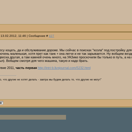
 13.02.2012, 11:46 | Сообщение #
427
есу коцать, да и обслуживание дороже. Мы сейчас в поисках "козла" под постройку для
оочень маленькая, хотя прет как танк + она легче и не так зарывается. Ну вобщем вез
двеска другая, а там камней очень много, на УАЗике проскочили бы только в путь, а на 
л). Вобщем смотря для чего машина, такую и надо брать.
вие 2011,
часть первая
http://intri-b.livejournal.com/5232.html
, что другие не хотят делать - завтра мы будем делать то, что другие не могут"