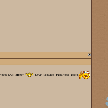
 себе УАЗ Патриот
Глядя на видео - Нива тоже ничего