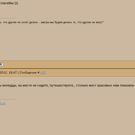
 спасибки )))
, что другие не хотят делать - завтра мы будем делать то, что другие не могут"
.2012, 18:47 | Сообщение #
423
ы молодцы, на месте не сидите, путешествуете,, столько мест красивых нам показали
d.ru/