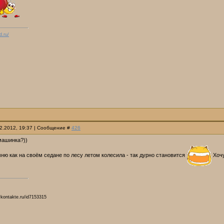
d.ru/
02.2012, 19:37 | Сообщение #
426
машинка?))
мню как на своём седане по лесу летом колесила - так дурно становится
Хочу
vkontakte.ru/id7153315