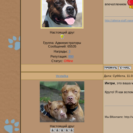
впечатлением
http://alterra-staff.naro
Настоящий друг
Группа: Администраторы
Сообщений:
65535
Награды:
3
Репутация:
890
Статус:
Offline
Vestalka
Дата: Суббота, 11.
Интри
, это ваша 
Круто! Я как вспо
Мы ВКонтакте: http://
Настоящий друг