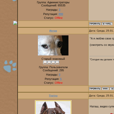
Группа: Администраторы
Сообщений:
65535
Награды:
3
Репутация:
890
Статус:
Offline
Интри
Дата: Среда, 25.01
"А я люблю свое г
(смотреть со зву
Старый знакомый
"Сегодня мы делаем то
Группа: Пользователи
Сообщений:
295
Награды:
0
Репутация:
5
Статус:
Offline
Tigrino
Дата: Среда, 25.01
Наташ, видео суп