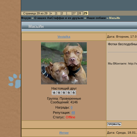
29
Страница
29
из
29
«
1
2
…
27
28
Форум
»
О наших АмСтаффах и их друзьях
»
Наши собаки
»
МасьИн
МасьИн
Vestalka
Дата: Вторник, 17.
Фотки бесподобны.
Мы ВКонтакте: http://
Настоящий друг
Группа: Проверенные
Сообщений:
4146
Награды:
0
Репутация:
48
Статус:
Offline
Интри
Дата: Среда, 18.01