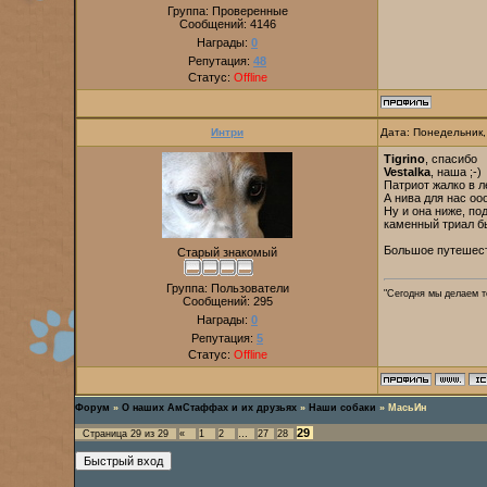
Группа: Проверенные
Сообщений:
4146
Награды:
0
Репутация:
48
Статус:
Offline
Интри
Дата: Понедельник,
Tigrino
, спасибо
Vestalka
, наша ;-)
Патриот жалко в л
А нива для нас оо
Ну и она ниже, по
каменный триал бы
Большое путешест
Старый знакомый
Группа: Пользователи
"Сегодня мы делаем то
Сообщений:
295
Награды:
0
Репутация:
5
Статус:
Offline
Форум
»
О наших АмСтаффах и их друзьях
»
Наши собаки
»
МасьИн
29
Страница
29
из
29
«
1
2
…
27
28