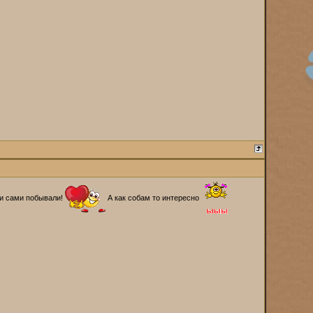
 и сами побывали!
А как собам то интересно