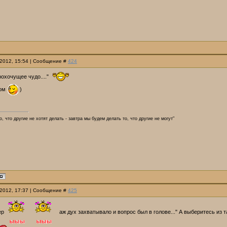
.2012, 15:54 | Сообщение #
424
рохочущее чудо...."
ком
)
, что другие не хотят делать - завтра мы будем делать то, что другие не могут"
.2012, 17:37 | Сообщение #
425
ер
аж дух захватывало и вопрос был в голове..." А выберитесь из 