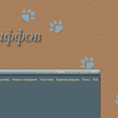
Вы вошли как
Гость
| Группа "
Гости
" |
RSS
щения()
·
Новые сообщения
·
Участники
·
Правила форума
·
Поиск
·
RSS
]