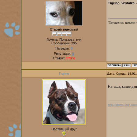
Tigrino
,
Vestalka
,
"Сегодня мы делаем то
Старый знакомый
Группа: Пользователи
Сообщений:
295
Награды:
0
Репутация:
5
Статус:
Offline
Tigrino
Дата: Среда, 18.01
Наташа, какие д в
http://alterra-staff.naro
Настоящий друг