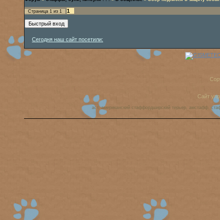
1
Страница
1
из
1
Сегодня наш сайт посетили:
Cop
Сайт уп
аст, американский стаффордширский терьер, амстафф, ста