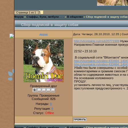
1
Страница
1
из
1
Форум
»
Стаффы, були, питбули . . .
»
В обществе
»
Сбор подписей в защиту собак
Сбор подписей в защиту собак
дарик
Дата: Четверг, 28.10.2010, 12:35 | С
http://vkontakte.ru/club20771909
Нужны
Направлено:Главная военная проку
22:52 • 23.10.10
.В социальной сети "ВКонтакте" мн
http://vkontakte.ru/video-433464_140
http://vkontakte.ru/video-433464_140
Убийства были совершены с особой 
комментариями и громким смехом.П
области содержания животных и на 
На основании изложенного
ПРОШУ:
установить личности лиц, участвую
Проверенный друг
преступления предусмотренного ч. 2
Группа: Проверенные
Сообщений:
826
Награды:
0
Репутация:
9
Статус:
Offline
Форум
»
Стаффы, були, питбули . . .
»
В обществе
»
Сбор подписей в защиту собак