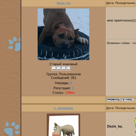
Dezin_ka
Дата: Понедельник,
мне приятноооо)))
Возможно собаки - эт
Старый знакомый
Группа: Пользователи
Сообщений:
351
Награды:
0
Репутация:
5
Статус:
Offline
n_skromnaia
Дата: Понедельник,
Dezin_ka
,