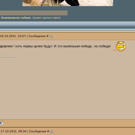
 безопасности собаки.
(нужен срочно совет)
 16.10.2011, 23:07 | Сообщение #
31
дравляю ! хоть нервы целее будут. И это маленькая победа , но победа!
 17.10.2011, 09:34 | Сообщение #
32