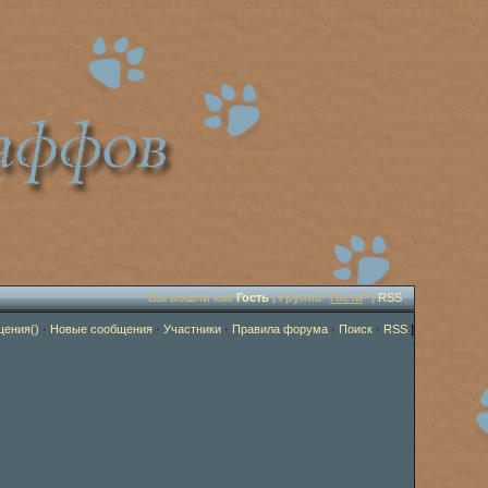
Вы вошли как
Гость
| Группа "
Гости
" |
RSS
щения()
·
Новые сообщения
·
Участники
·
Правила форума
·
Поиск
·
RSS
]