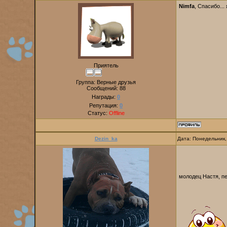
Nimfa
, Спасибо...
Приятель
Группа: Верные друзья
Сообщений:
88
Награды:
0
Репутация:
0
Статус:
Offline
Dezin_ka
Дата: Понедельник,
молодец Настя, пе