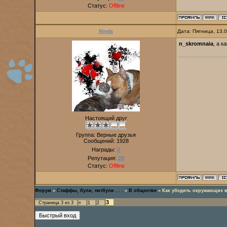
Статус:
Offline
Nimfa
Дата: Пятница, 13.
n_skromnaia
, а к
Настоящий друг
Группа: Верные друзья
Сообщений:
1928
Награды:
0
Репутация:
28
Статус:
Offline
Форум
»
Стаффы, були, питбули . . .
»
В обществе
»
Как убедить окружающих в
3
Страница
3
из
3
«
1
2