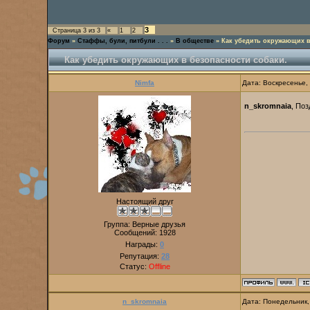
3
Страница
3
из
3
«
1
2
Форум
»
Стаффы, були, питбули . . .
»
В обществе
»
Как убедить окружающих в
Как убедить окружающих в безопасности собаки.
Nimfa
Дата: Воскресенье,
n_skromnaia
, Поз
Настоящий друг
Группа: Верные друзья
Сообщений:
1928
Награды:
0
Репутация:
28
Статус:
Offline
n_skromnaia
Дата: Понедельник,