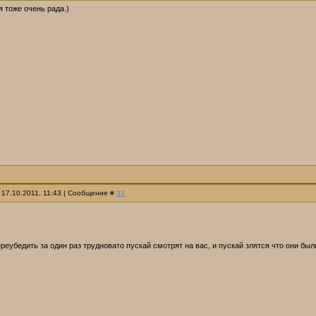
 я тоже очень рада.)
 17.10.2011, 11:43 | Сообщение #
33
реубедить за один раз трудновато пускай смотрят на вас, и пускай злятся что они был