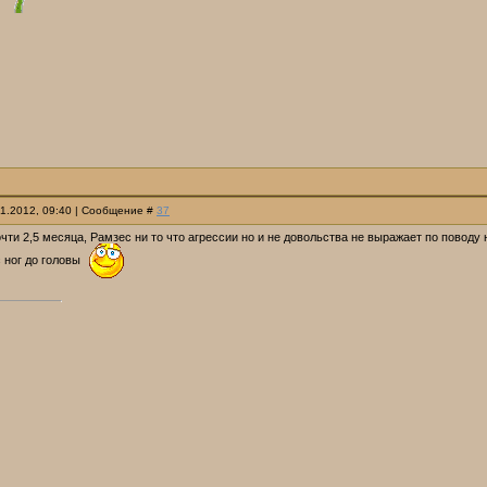
01.2012, 09:40 | Сообщение #
37
чти 2,5 месяца, Рамзес ни то что агрессии но и не довольства не выражает по поводу 
 ног до головы