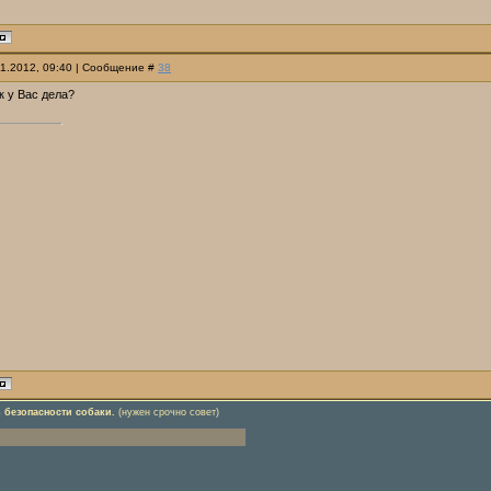
01.2012, 09:40 | Сообщение #
38
ак у Вас дела?
 безопасности собаки.
(нужен срочно совет)