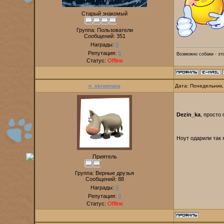
Старый знакомый
Группа: Пользователи
Сообщений:
351
Награды:
0
Репутация:
5
Возможно собаки - эт
Статус:
Offline
n_skromnaia
Дата: Понедельник,
Dezin_ka
, просто
Ноут одарили так 
Приятель
Группа: Верные друзья
Сообщений:
88
Награды:
0
Репутация:
0
Статус:
Offline