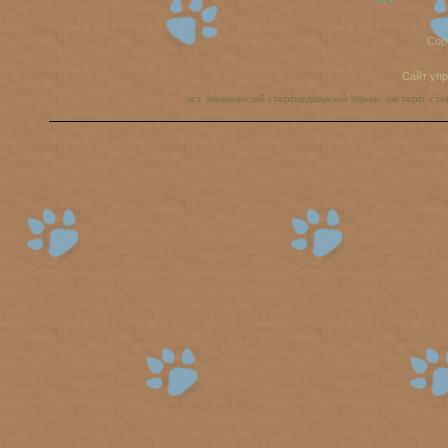
Cop
Сайт уп
аст, американский стаффордширский терьер, амстафф, ста