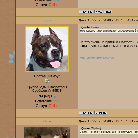
Репутация:
115
Статус:
Offline
Tigrino
Дата: Суббота, 04.08.2012, 17:04 | С
Quote
(
Витя
)
мне кажется это отпугивает определённый 
на это очень не приятно смотреть, 
страшную реальность и если даже кт
http://alterra-staff.narod.ru/
Настоящий друг
Группа: Администраторы
Сообщений:
65535
Награды:
3
Репутация:
890
Статус:
Offline
Витя
Дата: Суббота, 04.08.2012, 17:46 | С
Quote
(
Tigrino
)
. Кать, но это к сожалению не виртуальнос