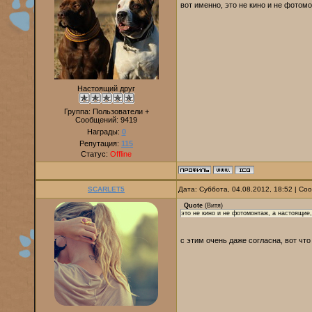
вот именно, это не кино и не фотом
Настоящий друг
Группа: Пользователи +
Сообщений:
9419
Награды:
0
Репутация:
115
Статус:
Offline
SCARLET5
Дата: Суббота, 04.08.2012, 18:52 | С
Quote
(
Витя
)
это не кино и не фотомонтаж, а настоящие
с этим очень даже согласна, вот чт