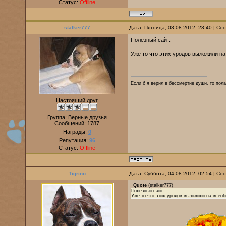
Статус:
Offline
stalker777
Дата: Пятница, 03.08.2012, 23:40 | С
Полезный сайт.
Уже то что этих уродов выложили н
Если б я верил в бессмертие души, то пола
Настоящий друг
Группа: Верные друзья
Сообщений:
1787
Награды:
0
Репутация:
96
Статус:
Offline
Tigrino
Дата: Суббота, 04.08.2012, 02:54 | С
Quote
(
stalker777
)
Полезный сайт.
Уже то что этих уродов выложили на всеоб