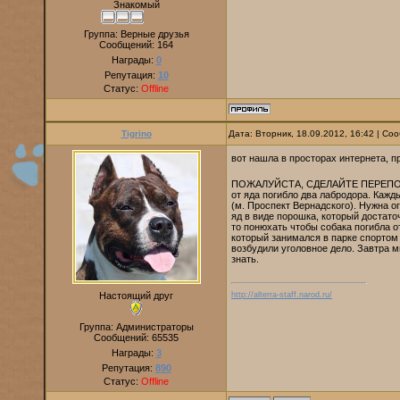
Знакомый
Группа: Верные друзья
Сообщений:
164
Награды:
0
Репутация:
10
Статус:
Offline
Tigrino
Дата: Вторник, 18.09.2012, 16:42 | С
вот нашла в просторах интернета, 
ПОЖАЛУЙСТА, СДЕЛАЙТЕ ПЕРЕПОСТ: В
от яда погибло два лабродора. Кажд
(м. Проспект Вернадского). Нужна ог
яд в виде порошка, который достато
то понюхать чтобы собака погибла 
который занимался в парке спортом 
возбудили уголовное дело. Завтра 
знать.
Настоящий друг
http://alterra-staff.narod.ru/
Группа: Администраторы
Сообщений:
65535
Награды:
3
Репутация:
890
Статус:
Offline