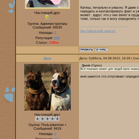
Катюш, печально и ужасно. Я даже с
передать и контактировать факт и у
Настоящий друг
может ..вдруг..что у них ёкнет в гр
тоже, только так я могу определить т
Группа: Администраторы
Сообщений:
65535
http://alterra-staff.narod.ru/
Награды:
3
Репутация:
890
Статус:
Offline
Витя
Дата: Суббота, 04.08.2012, 16:29 | С
Quote
(
Tigrino
)
Всё показано может для людей мало знающ
мне кажется это отпугивает опреде
Настоящий друг
Группа: Пользователи +
Сообщений:
9419
Награды:
0