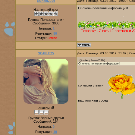
chineni2009
Дата: Пятница, 03.08.2012, 19:00 | С
О! очень полезная информация!
Настоящий друг
Группа: Пользователи -
Сообщений:
3003
Награды:
1
Репутация:
80
Статус:
Offline
SCARLET5
Дата: Пятница, 03.08.2012, 21:02 | С
Quote
(
chineni2009
)
О! очень полезная информация!
согласна с вами
ваш или наш сосед
Знакомый
Группа: Верные друзья
Сообщений:
164
Награды:
0
Репутация:
10