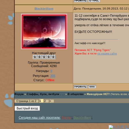
Blackbrilliant
Дата: Понедельник, 16.09.2013, 02:12
11-12 сентября в Санкт-Петербурге 
подбирала,судя по всему яд был раз
умерла от отёка лёгких в течение о
БУДЬТЕ ОСТОРОЖНЫ!!!
Амстафф-это навсегда!!!
Питомник AСТ "Flying Tigers"
Настоящий друг
Ждем Вас в гости
на нашем сайте
Группа: Проверенные
Сообщений:
4290
Награды:
0
Репутация:
305
Статус:
Offline
Форум
»
Стаффы, були, питбули . . .
»
В обществе
»
Живодёрам НЕТ!
(Читать всем, 
1
Страница
1
из
2
2
»
Сегодня наш сайт посетили:
Tigrino
,
Blackbrilliant
,