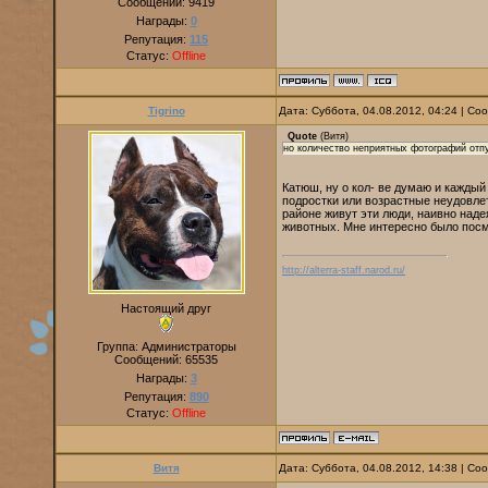
Сообщений:
9419
Награды:
0
Репутация:
115
Статус:
Offline
Tigrino
Дата: Суббота, 04.08.2012, 04:24 | С
Quote
(
Витя
)
но количество неприятных фотографий отпу
Катюш, ну о кол- ве думаю и каждый
подростки или возрастные неудовле
районе живут эти люди, наивно наде
животных. Мне интересно было посм
http://alterra-staff.narod.ru/
Настоящий друг
Группа: Администраторы
Сообщений:
65535
Награды:
3
Репутация:
890
Статус:
Offline
Витя
Дата: Суббота, 04.08.2012, 14:38 | С