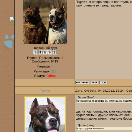
Tigrino
, я не про лица, я про трупы
как-то иначе их представляла
Настоящий друг
Группа: Пользователи +
Сообщений:
9419
Награды:
0
Репутация:
115
Статус:
Offline
Tigrino
Дата: Суббота, 04.08.2012, 16:24 | С
Quote
(
Витя
)
по некоторым вообще бы никогда не подума
да..Катюш, согласна, а на некоторы
журналисты и другие члены относящ
делами занимаются, тоже мне борцы 
Quote
(
Витя
)
я про трупы животных