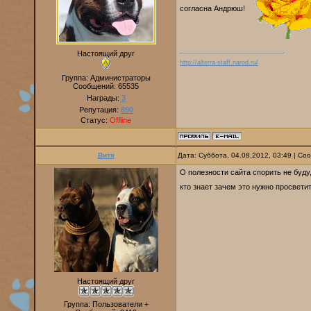
согласна Андрюш!
Настоящий друг
http://alterra-staff.narod.ru/
Группа: Администраторы
Сообщений:
65535
Награды:
3
Репутация:
890
Статус:
Offline
Витя
Дата: Суббота, 04.08.2012, 03:49 | С
О полезности сайта спорить не буду
кто знает зачем это нужно просвети
Настоящий друг
Группа: Пользователи +