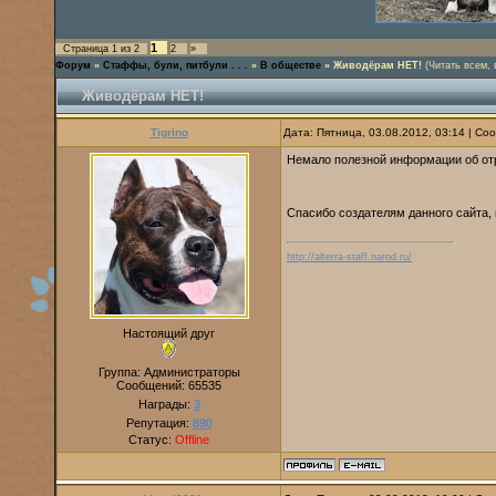
1
Страница
1
из
2
2
»
Форум
»
Стаффы, були, питбули . . .
»
В обществе
»
Живодёрам НЕТ!
(Читать всем, 
Живодёрам НЕТ!
Tigrino
Дата: Пятница, 03.08.2012, 03:14 | С
Немало полезной информации об от
Спасибо создателям данного сайта,
http://alterra-staff.narod.ru/
Настоящий друг
Группа: Администраторы
Сообщений:
65535
Награды:
3
Репутация:
890
Статус:
Offline