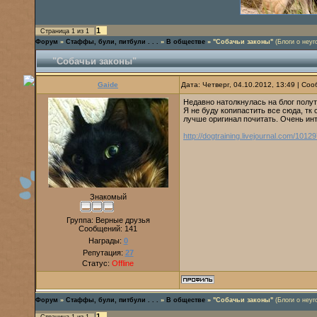
1
Страница
1
из
1
Форум
»
Стаффы, були, питбули . . .
»
В обществе
»
"Собачьи законы"
(Блоги о неуг
"Собачьи законы"
Gaide
Дата: Четверг, 04.10.2012, 13:49 | С
Недавно натолкнулась на блог полут
Я не буду копипастить все сюда, тк
лучше оригинал почитать. Очень ин
http://dogtraining.livejournal.com/10129
Знакомый
Группа: Верные друзья
Сообщений:
141
Награды:
0
Репутация:
27
Статус:
Offline
Форум
»
Стаффы, були, питбули . . .
»
В обществе
»
"Собачьи законы"
(Блоги о неуг
1