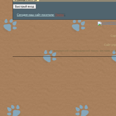
Страница
1
из
1
Сегодня наш сайт посетили:
Tigrino
,
Cop
Сайт уп
аст, американский стаффордширский терьер, амстафф, ста