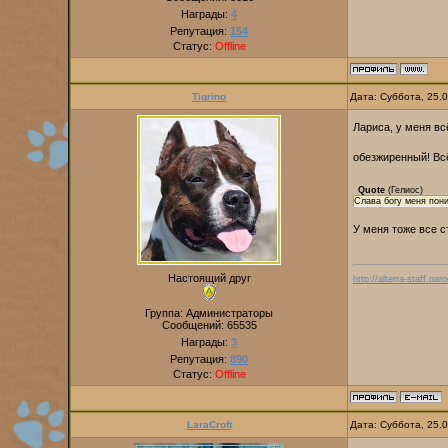
Награды:
4
Репутация:
154
Статус:
Offline
Tigrino
Дата: Суббота, 25.
Лариса, у меня вс
обезжиренный! Вс
Quote
(
Гелиос
)
Слава богу меня пон
У меня тоже все 
Настоящий друг
http://alterra-staff.naro
Группа: Администраторы
Сообщений:
65535
Награды:
3
Репутация:
890
Статус:
Offline
LaraCroft
Дата: Суббота, 25.