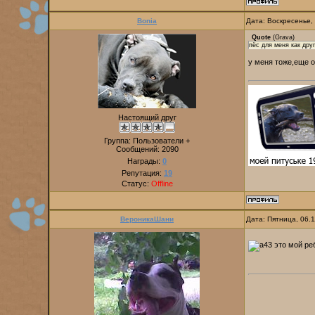
Bonia
Дата: Воскресенье,
Quote
(
Grava
)
пёс для меня как дру
у меня тоже,еще о
Настоящий друг
Группа: Пользователи +
Сообщений:
2090
Награды:
0
Репутация:
19
Статус:
Offline
ВероникаШани
Дата: Пятница, 06.
это мой р