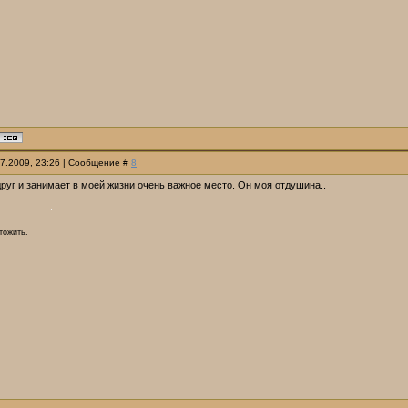
07.2009, 23:26 | Сообщение #
8
друг и занимает в моей жизни очень важное место. Он моя отдушина..
тожить.