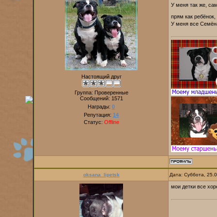
У меня так же, са
прям как ребёнок
У меня все Семёна
Настоящий друг
Группа: Проверенные
Сообщений:
1571
Награды:
0
Репутация:
14
Статус:
Offline
oksana_lipetsk
Дата: Суббота, 25.
мои детки все хор