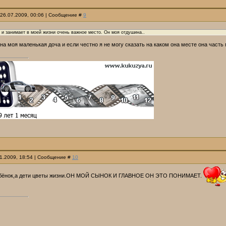
 26.07.2009, 00:06 | Сообщение #
9
г и занимает в моей жизни очень важное место. Он моя отдушина..
на моя маленькая доча и если честно я не могу сказать на каком она месте она часть
11.2009, 18:54 | Сообщение #
10
ебёнок,а дети цветы жизни.ОН МОЙ СЫНОК И ГЛАВНОЕ ОН ЭТО ПОНИМАЕТ.