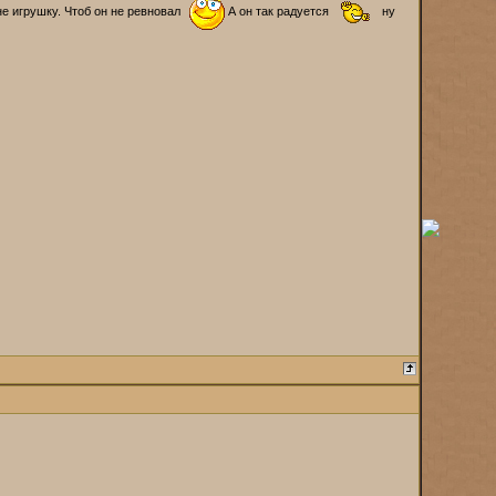
не игрушку. Чтоб он не ревновал
А он так радуется
ну