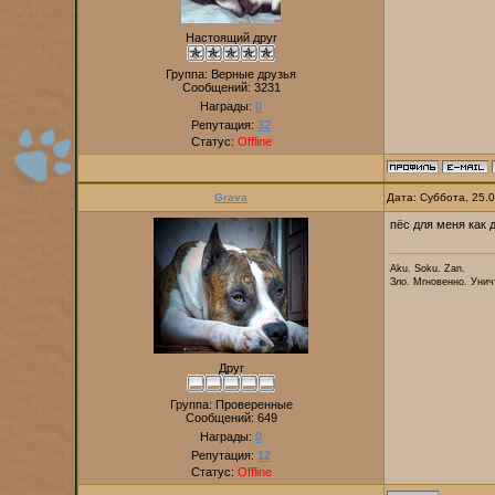
Настоящий друг
Группа: Верные друзья
Сообщений:
3231
Награды:
0
Репутация:
32
Статус:
Offline
Grava
Дата: Суббота, 25.
пёс для меня как 
Aku. Soku. Zan.
Зло. Мгновенно. Унич
Друг
Группа: Проверенные
Сообщений:
649
Награды:
0
Репутация:
12
Статус:
Offline