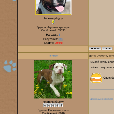
Настоящий друг
Группа: Администраторы
Сообщений:
65535
Награды:
3
Репутация:
890
Статус:
Offline
Гелиос
Дата: Суббота, 25.
В моей жизни соба
сейчас покупаем м
Спасибо
Щенки американского
Настоящий друг
Группа: Пользователи +
Сообщений:
8016