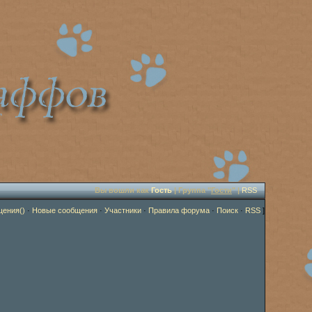
Вы вошли как
Гость
| Группа "
Гости
" |
RSS
щения()
·
Новые сообщения
·
Участники
·
Правила форума
·
Поиск
·
RSS
]