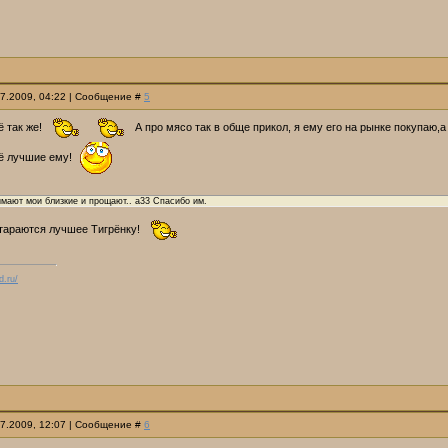
07.2009, 04:22 | Сообщение #
5
ё так же!
А про мясо так в обще прикол, я ему его на рынке покупаю,а
ё лучшие ему!
имают мои близкие и прощают.. a33 Спасибо им.
стараются лучшее Тигрёнку!
d.ru/
07.2009, 12:07 | Сообщение #
6