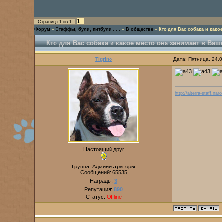
1
Страница
1
из
1
Форум
»
Стаффы, були, питбули . . .
»
В обществе
»
Кто для Вас собака и како
Кто для Вас собака и какое место она занимает в Ва
Tigrino
Дата: Пятница, 24.
http://alterra-staff.naro
Настоящий друг
Группа: Администраторы
Сообщений:
65535
Награды:
3
Репутация:
890
Статус:
Offline