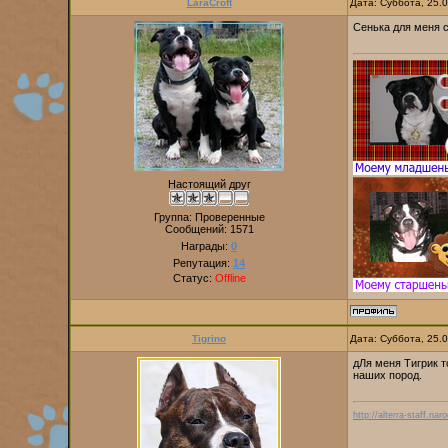
LaraCroft
Дата: Суббота, 25.
Сенька для меня с
Настоящий друг
Группа: Проверенные
Сообщений:
1571
Награды:
0
Репутация:
14
Статус:
Offline
Tigrino
Дата: Суббота, 25.
дЛя меня Тигрик т
наших пород.
http://alterra-staff.naro