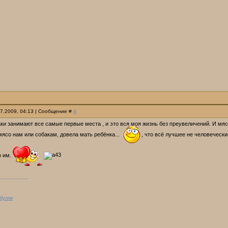
07.2009, 04:13 | Сообщение #
4
ки занимают все самые первые места , и это вся моя жизнь без преувеличений. И мяс
ясо нам или собакам, довела мать ребёнка...
, что всё лучшее не человечески
 им.
 булли