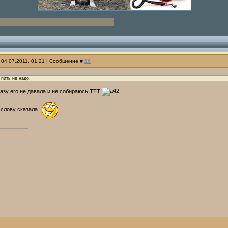
 04.07.2011, 01:21 | Сообщение #
16
 пить не надо.
азу его не давала и не собираюсь ТТТ
к слову сказала