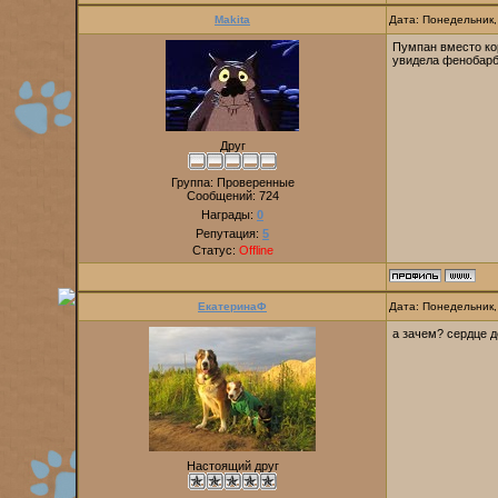
Makita
Дата: Понедельник,
Пумпан вместо кор
увидела фенобарб
Друг
Группа: Проверенные
Сообщений:
724
Награды:
0
Репутация:
5
Статус:
Offline
ЕкатеринаФ
Дата: Понедельник,
а зачем? сердце д
Настоящий друг