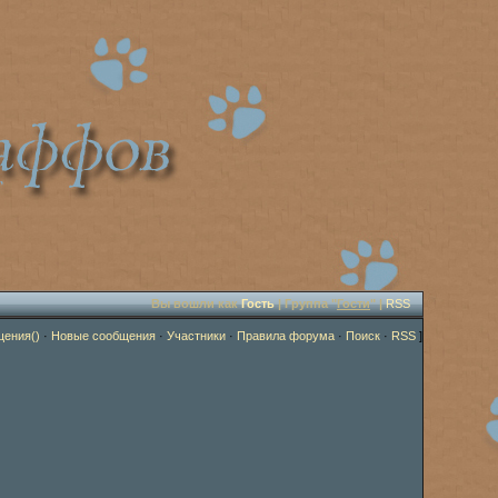
Вы вошли как
Гость
| Группа "
Гости
" |
RSS
щения()
·
Новые сообщения
·
Участники
·
Правила форума
·
Поиск
·
RSS
]