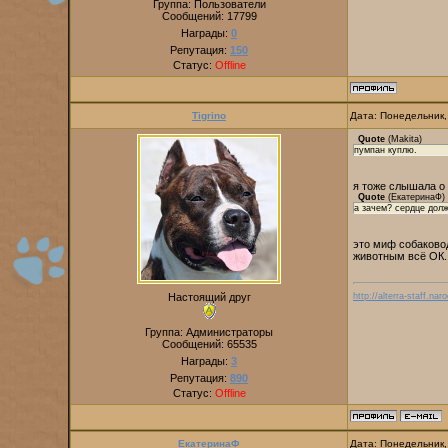
Группа: Пользователи
Сообщений:
17799
Награды:
0
Репутация:
150
Статус:
Offline
Tigrino
Дата: Понедельник,
Quote
(
Makita
)
пумпан куплю.
я тоже слышала о 
Quote
(
ЕкатеринаФ
)
а зачем? сердце долж
это миф собаковод
животным всё ОК. 
Настоящий друг
http://alterra-staff.naro
Группа: Администраторы
Сообщений:
65535
Награды:
3
Репутация:
890
Статус:
Offline
ЕкатеринаФ
Дата: Понедельник,