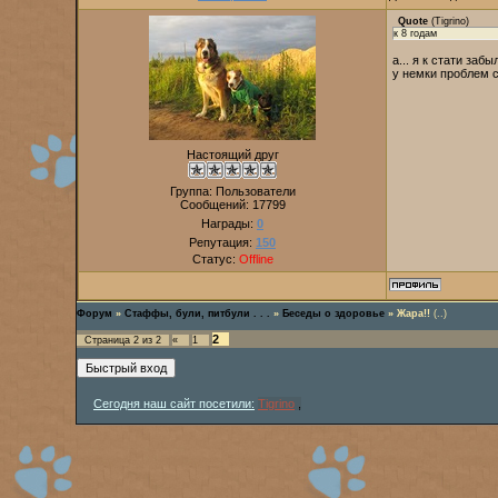
Quote
(
Tigrino
)
к 8 годам
а... я к стати забы
у немки проблем с
Настоящий друг
Группа: Пользователи
Сообщений:
17799
Награды:
0
Репутация:
150
Статус:
Offline
Форум
»
Стаффы, були, питбули . . .
»
Беседы о здоровье
»
Жара!!
(..)
2
Страница
2
из
2
«
1
Сегодня наш сайт посетили:
Tigrino
,