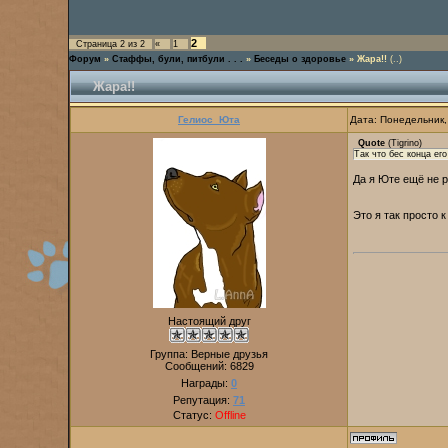
2
Страница
2
из
2
«
1
Форум
»
Стаффы, були, питбули . . .
»
Беседы о здоровье
»
Жара!!
(..)
Жара!!
Гелиос_Юта
Дата: Понедельник,
Quote
(
Tigrino
)
Так что бес конца его
Да я Юте ещё не р
Это я так просто 
Настоящий друг
Группа: Верные друзья
Сообщений:
6829
Награды:
0
Репутация:
71
Статус:
Offline