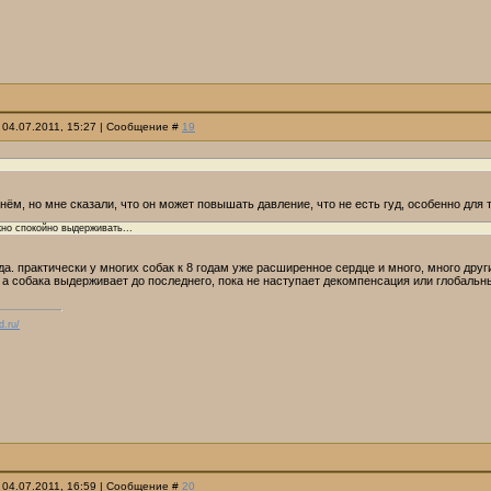
 04.07.2011, 15:27 | Сообщение #
19
нём, но мне сказали, что он может повышать давление, что не есть гуд, особенно дл
но спокойно выдерживать...
а. практически у многих собак к 8 годам уже расширенное сердце и много, много други
а собака выдерживает до последнего, пока не наступает декомпенсация или глобальны
d.ru/
 04.07.2011, 16:59 | Сообщение #
20