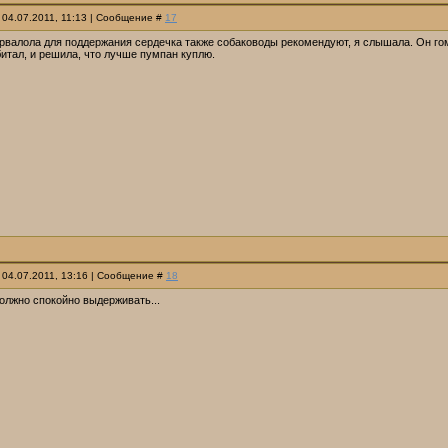
 04.07.2011, 11:13 | Сообщение #
17
валола для поддержания сердечка также собаководы рекомендуют, я слышала. Он гоме
итал, и решила, что лучше пумпан куплю.
 04.07.2011, 13:16 | Сообщение #
18
олжно спокойно выдерживать...