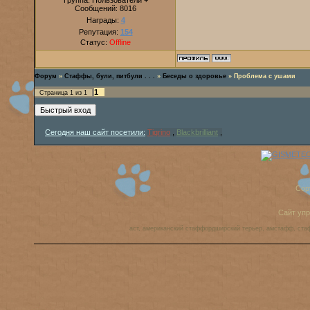
Группа: Пользователи +
Сообщений:
8016
Награды:
4
Репутация:
154
Статус:
Offline
Форум
»
Стаффы, були, питбули . . .
»
Беседы о здоровье
»
Проблема с ушами
1
Страница
1
из
1
Сегодня наш сайт посетили:
Tigrino
,
Blackbrilliant
,
Cop
Сайт уп
аст, американский стаффордширский терьер, амстафф, ста