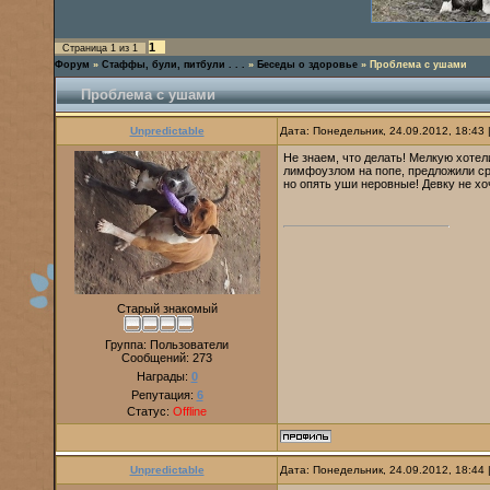
1
Страница
1
из
1
Форум
»
Стаффы, були, питбули . . .
»
Беседы о здоровье
»
Проблема с ушами
Проблема с ушами
Unpredictable
Дата: Понедельник, 24.09.2012, 18:43
Не знаем, что делать! Мелкую хотел
лимфоузлом на попе, предложили сра
но опять уши неровные! Девку не хоч
Старый знакомый
Группа: Пользователи
Сообщений:
273
Награды:
0
Репутация:
6
Статус:
Offline
Unpredictable
Дата: Понедельник, 24.09.2012, 18:44