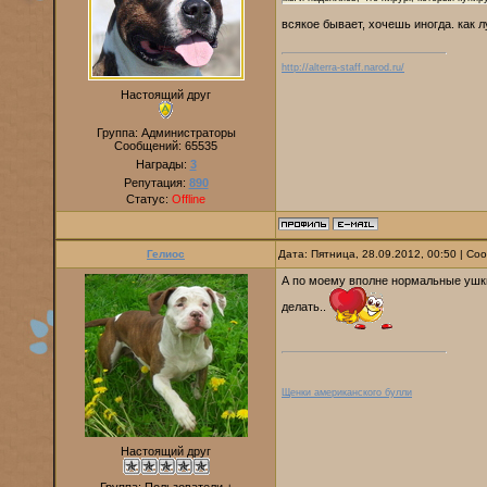
всякое бывает, хочешь иногда. как л
http://alterra-staff.narod.ru/
Настоящий друг
Группа: Администраторы
Сообщений:
65535
Награды:
3
Репутация:
890
Статус:
Offline
Гелиос
Дата: Пятница, 28.09.2012, 00:50 | С
А по моему вполне нормальные ушки
делать..
Щенки американского булли
Настоящий друг