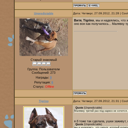
Unpredictable
Дата: Четверг, 27.09.2012, 21:28 | С
Витя
,
Tigrino
, мы и надеялись, что 
оно вон как получилось... Малявку тр
Старый знакомый
Группа: Пользователи
Сообщений:
273
Награды:
0
Репутация:
6
Статус:
Offline
Tigrino
Дата: Четверг, 27.09.2012, 21:31 | С
Quote
(
Unpredictable
)
Малявку третий раз под наркоз не хочется..
я б тоже так сделала, ушки заживут,
Quote
(
Unpredictable
)
мы и надеялись, что хирург, который купир