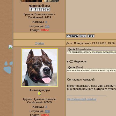
Настоящий друг
Группа: Пользователи +
Сообщений:
9419
Награды:
0
Репутация:
115
Статус:
Offline
Tigrino
Дата: Понедельник, 24.09.2012, 19:06
Quote
(
Unpredictable
)
что пришлось делать операцию-бесилась и
ух))) бедняжка
Quote
(
Витя
)
или исправлять (но только в этом случае 
Согласна с Катюшей.
Может подождать пока уши заживут и
она просто немного в сторону отвел
Настоящий друг
Группа: Администраторы
http://alterra-staff.narod.ru/
Сообщений:
65535
Награды:
3
Репутация:
890
Статус:
Offline