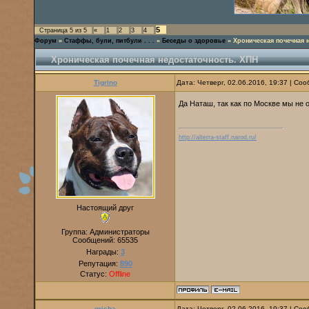
5
Страница
5
из
5
«
1
2
3
4
Форум
»
Стаффы, були, питбули . . .
»
Беседы о здоровье
»
Хроническая почечная 
Хроническая почечная недостаточность. ХПН
Tigrino
Дата: Четверг, 02.06.2016, 19:37 | С
Да Наташ, так как по Москве мы не
http://alterra-staff.narod.ru/
Настоящий друг
Группа: Администраторы
Сообщений:
65535
Награды:
3
Репутация:
890
Статус:
Offline
grisha
Дата: Четверг, 02.06.2016, 19:37 | С