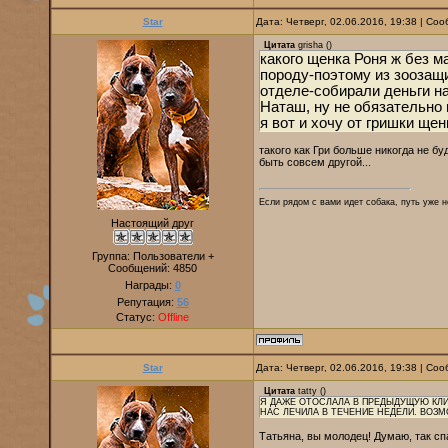
Star
Дата: Четверг, 02.06.2016, 19:38 | С
Цитата
grisha
(
)
какого щенка Роня ж без м
породу-поэтому из зоозащи
отделе-собирали деньги н
Наташ, ну не обязательно 
я вот и хочу от гришки щен
такого как Гри больше никогда не б
быть совсем другой...
Если рядом с вами идет собака, путь уже н
Настоящий друг
Группа: Пользователи +
Сообщений:
4850
Награды:
0
Репутация:
56
Статус:
Offline
Star
Дата: Четверг, 02.06.2016, 19:38 | С
Цитата
tatty
(
)
Я ДАЖЕ ОТОСЛАЛА В ПРЕДЫДУЩУЮ КЛИ
НАС ЛЕЧИЛА В ТЕЧЕНИЕ НЕДЕЛИ. ВОЗ
Татьяна, вы молодец! Думаю, так сп