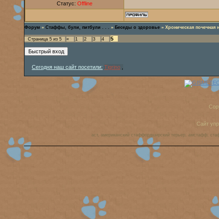
Статус:
Offline
Форум
»
Стаффы, були, питбули . . .
»
Беседы о здоровье
»
Хроническая почечная 
5
Страница
5
из
5
«
1
2
3
4
Сегодня наш сайт посетили:
Tigrino
,
Cop
Сайт уп
аст, американский стаффордширский терьер, амстафф, ста