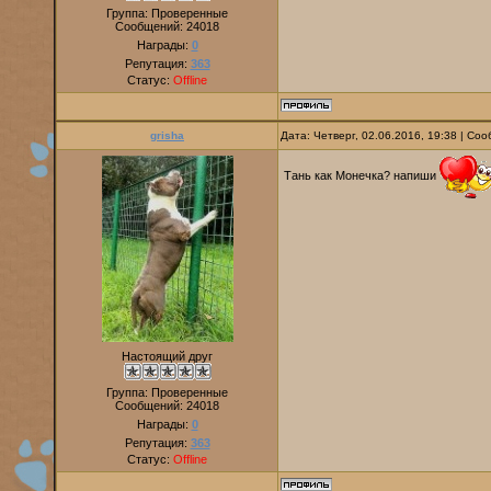
Группа: Проверенные
Сообщений:
24018
Награды:
0
Репутация:
363
Статус:
Offline
grisha
Дата: Четверг, 02.06.2016, 19:38 | С
Тань как Монечка? напиши
Настоящий друг
Группа: Проверенные
Сообщений:
24018
Награды:
0
Репутация:
363
Статус:
Offline