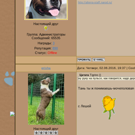
http://alterra-staff.narod.ru/
Настоящий друг
Группа: Администраторы
Сообщений:
65535
Награды:
3
Репутация:
890
Статус:
Offline
grisha
Дата: Четверг, 02.06.2016, 19:37 | С
Цитата
Tigrino
(
)
ну руку на пульсе, как говорится, надо де
Тань ты ж понимаешь-мочеполовая с
с Лешей
Настоящий друг