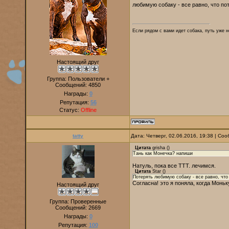
любимую собаку - все равно, что по
Если рядом с вами идет собака, путь уже н
Настоящий друг
Группа: Пользователи +
Сообщений:
4850
Награды:
0
Репутация:
56
Статус:
Offline
tatty
Дата: Четверг, 02.06.2016, 19:38 | С
Цитата
grisha
(
)
Тань как Монечка? напиши
Натуль, пока все ТТТ. лечимся.
Цитата
Star
(
)
Потерять любимую собаку - все равно, что
Согласна! это я поняла, когда Монь
Настоящий друг
Группа: Проверенные
Сообщений:
2669
Награды:
0
Репутация:
100