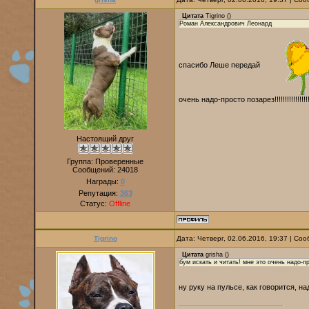
Цитата
Tigrino
(
)
Роман Александрович Леонард
спасибо Леше передай
очень надо-просто позарез!!!!!!!!!!!!!!!!!
Настоящий друг
Группа: Проверенные
Сообщений:
24018
Награды:
0
Репутация:
363
Статус:
Offline
Tigrino
Дата: Четверг, 02.06.2016, 19:37 | С
Цитата
grisha
(
)
бум искать и читать! мне это очень надо-прост
ну руку на пульсе, как говорится, н