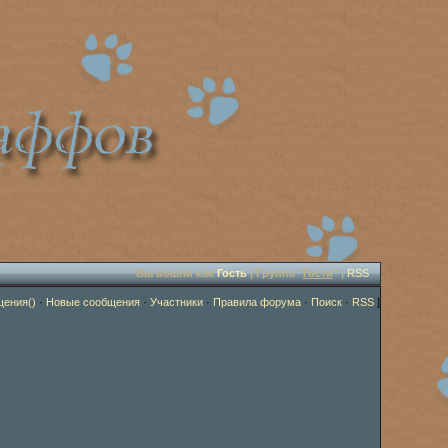
Вы вошли как
Гость
| Группа "
Гости
" |
RSS
щения()
·
Новые сообщения
·
Участники
·
Правила форума
·
Поиск
·
RSS
]