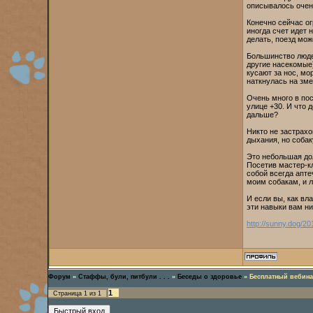
описывалось очен
Конечно сейчас ог
иногда счет идет 
делать, поезд мож
Большинство люде
другие насекомые)
кусают за нос, мо
наткнулась на зме
Очень много в пос
улице +30. И что 
дальше?
Никто не застрах
дыхания, но собак
Это небольшая дол
Посетив мастер-кл
собой всегда апте
моим собакам, и л
И если вы, как вл
эти навыки вам ни
http://sunny.dog/2
Форум
»
Стаффы, були, питбули . . .
»
Беседы о здоровье
»
Бесплатный вебина
1
Страница
1
из
1