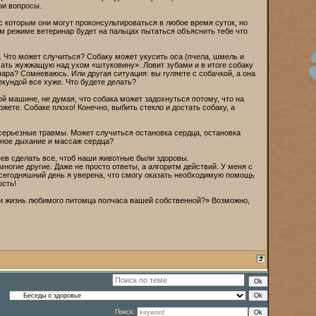
ои вопросы.
 с которым они могут проконсультироваться в любое время суток, но
ом режиме ветеринар будет на пальцах пытаться объяснить тебе что
 Что может случиться? Собаку может укусить оса (пчела, шмель и
мать жужжащую над ухом «штуковину». Ловит зубами и в итоге собаку
инара? Сомневаюсь. Или другая ситуация: вы гуляете с собачкой, а она
екундой все хуже. Что будете делать?
й машине, не думая, что собака может задохнуться потому, что на
жете. Собаке плохо! Конечно, выбить стекло и достать собаку, а
серьезные травмы. Может случиться остановка сердца, остановка
енное дыхание и массаж сердца?
яев сделать все, чтоб наши животные были здоровы.
ногие другие. Даже не просто ответы, а алгоритм действий. У меня с
а сегодняшний день я уверена, что смогу оказать необходимую помощь
ость!
 ли жизнь любимого питомца полчаса вашей собственной?» Возможно,
Поиск: