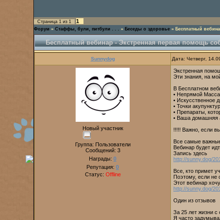
1
Страница
1
из
1
Форум
»
Стаффы, були, питбули . . .
»
Беседы о здоровье
»
Бесплатный вебина
Бесплатный вебинар - Экстренная первая помощь со
Sunnydog
Дата: Четверг, 14.
Экстренная помощь
Эти знания, на мо
В Бесплатном веб
• Непрямой Масса
• Искусственное 
• Точки акупункту
• Препараты, кото
• Ваша домашняя 
Новый участник
!!!!! Важно, если 
Все самые важные
Группа: Пользователи
Вебинар будет идт
Сообщений:
3
Запись здесь
Награды:
0
http://sunny.dog/2
Репутация:
0
Все, кто примет у
Статус:
Offline
Поэтому, если не 
Этот вебинар хоч
http://sunny.dog/2
Один из отзывов
За 25 лет жизни с
Я часто задумывал