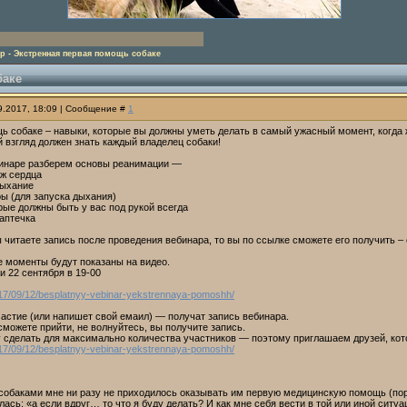
р - Экстренная первая помощь собаке
баке
09.2017, 18:09 | Сообщение #
1
 собаке – навыки, которые вы должны уметь делать в самый ужасный момент, когда ж
й взгляд должен знать каждый владелец собаки!
инаре разберем основы реанимации —
ж сердца
дыхание
ры (для запуска дыхания)
рые должны быть у вас под рукой всегда
аптечка
вы читаете запись после проведения вебинара, то вы по ссылке сможете его получить – с
 моменты будут показаны на видео.
и 22 сентября в 19-00
017/09/12/besplatnyy-vebinar-yekstrennaya-pomoshh/
частие (или напишет свой емаил) — получат запись вебинара.
сможете прийти, не волнуйтесь, вы получите запись.
у сделать для максимально количества участников — поэтому приглашаем друзей, кот
017/09/12/besplatnyy-vebinar-yekstrennaya-pomoshh/
 собаками мне ни разу не приходилось оказывать им первую медицинскую помощь (пор
ась: «а если вдруг… то что я буду делать? И как мне себя вести в той или иной ситуа