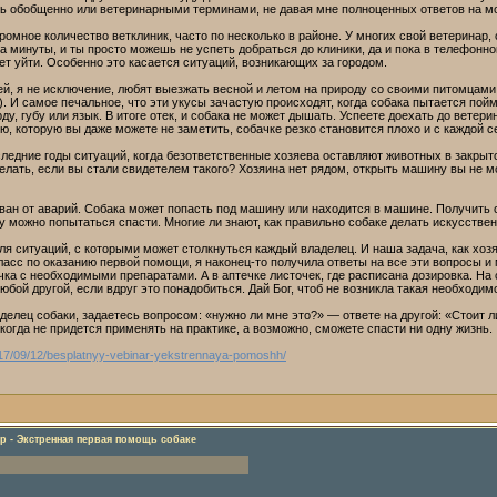
ь обобщенно или ветеринарными терминами, не давая мне полноценных ответов на м
ромное количество ветклиник, часто по несколько в районе. У многих свой ветеринар,
на минуты, и ты просто можешь не успеть добраться до клиники, да и пока в телефонн
ет уйти. Особенно это касается ситуаций, возникающих за городом.
й, я не исключение, любят выезжать весной и летом на природу со своими питомцами.
. И самое печальное, что эти укусы зачастую происходят, когда собака пытается пой
рду, губу или язык. В итоге отек, и собака не может дышать. Успеете доехать до ветер
ю, которую вы даже можете не заметить, собачке резко становится плохо и с каждой с
ледние годы ситуаций, когда безответственные хозяева оставляют животных в закрыто
делать, если вы стали свидетелем такого? Хозяина нет рядом, открыть машину вы не мо
ован от аварий. Собака может попасть под машину или находится в машине. Получить 
у можно попытаться спасти. Многие ли знают, как правильно собаке делать искусств
я ситуаций, с которыми может столкнуться каждый владелец. И наша задача, как хоз
асс по оказанию первой помощи, я наконец-то получила ответы на все эти вопросы и м
чка с необходимыми препаратами. А в аптечке листочек, где расписана дозировка. Н
юбой другой, если вдруг это понадобиться. Дай Бог, чтоб не возникла такая необходим
аделец собаки, задаетесь вопросом: «нужно ли мне это?» — ответе на другой: «Стоит
когда не придется применять на практике, а возможно, сможете спасти ни одну жизнь.
017/09/12/besplatnyy-vebinar-yekstrennaya-pomoshh/
р - Экстренная первая помощь собаке