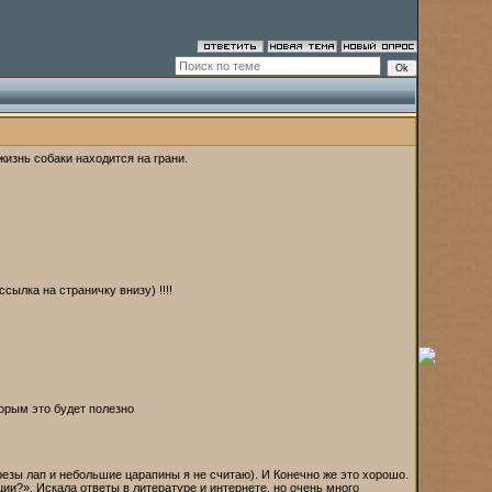
изнь собаки находится на грани.
сылка на страничку внизу) !!!!
орым это будет полезно
езы лап и небольшие царапины я не считаю). И Конечно же это хорошо.
ции?». Искала ответы в литературе и интернете, но очень много