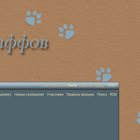
Вы вошли как
Гость
| Группа "
Гости
" |
RSS
щения()
·
Новые сообщения
·
Участники
·
Правила форума
·
Поиск
·
RSS
]