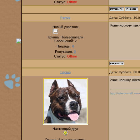
Статус:
Offline
Portyp
Дата: Суббота, 30.
Конечно хочу, как
Новый участник
Группа: Пользователи
Сообщений:
2
Награды:
0
Репутация:
0
Статус:
Offline
Tigrino
Дата: Суббота, 30.
счас напишу Докто
http://alterra-staff.naro
Настоящий друг
Группа: Администраторы