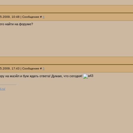
05.2009, 10:48 | Сообщение #
4
 его найти на форуме?
05.2009, 17:43 | Сообщение #
5
ру на маэйл и бум ждать ответа! Думаю, что сегодня!
d.ru/