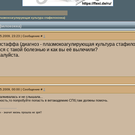
лазмокоагулирующая культура стафилококка)
филококка)
05.2009, 23:23 | Сообщение #
1
мстаффа (диагноз - плазмокоагулирующая культура стафило
ся с такой болезнью и как вы её вылечили?
жалуйста.
05.2009, 00:00 | Сообщение #
2
алкивалась и не слышала...
ность,то попробуйте попасть в ветакадемию СПб,там должны помочь.
 - значит жизнь прошла не зря!!