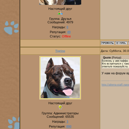
Настоящий друг
Группа: Друзья
Сообщений:
4979
Награды:
0
Репутация:
49
Статус:
Offline
Tigrino
Дата: Суббота, 30.
Quote
(
Portyp
)
Болезнь у амстаффа (
Кто встречался с так
ответьте пожалуйста.
У нам на форум вр
http://alterra-staff.naro
Настоящий друг
Группа: Администраторы
Сообщений:
65535
Награды:
3
Репутация:
890