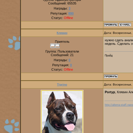
Сообщений:
65535
Награды:
3
Репутация:
890
Статус:
Offline
Клявин
Дата: Воскресенье,
нужно сдать анали
Приятель
недель. Сделать э
Группа: Пользователи
Сообщений:
21
Прайд
Награды:
0
Репутация:
0
Статус:
Offline
Tigrino
Дата: Воскресенье,
Portyp
, Клявин Ал
http://alterra-staff.naro