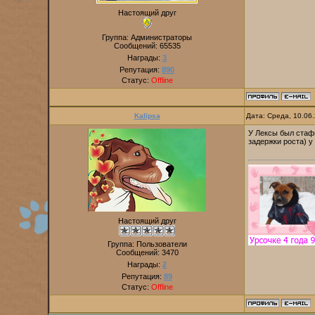
Настоящий друг
Группа: Администраторы
Сообщений:
65535
Награды:
3
Репутация:
890
Статус:
Offline
Kalipsa
Дата: Среда, 10.06
У Лексы был стафи
задержки роста) у
Настоящий друг
Группа: Пользователи
Сообщений:
3470
Награды:
2
Репутация:
89
Статус:
Offline