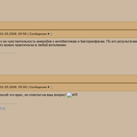
 31.05.2009, 00:56 | Сообщение #
6
з на чувствительность микробов к антибиотикам и бактериофагам. По его результатам
то можно практически в любой ветклинике.
 31.05.2009, 05:09 | Сообщение #
7
ексей это врач, он ответил на ваш вопрос!
d.ru/