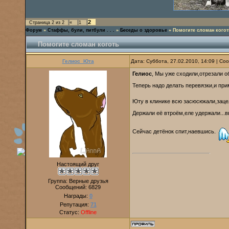
2
Страница
2
из
2
«
1
Форум
»
Стаффы, були, питбули . . .
»
Беседы о здоровье
»
Помогите сломан когот
Помогите сломан коготь
Гелиос_Юта
Дата: Суббота, 27.02.2010, 14:09 | С
Гелиос
, Мы уже сходили,отрезали о
Теперь надо делать перевязки,и при
Юту в клинике всю засюсюкали,заце
Держали её втроём,еле удержали...
Сейчас детёнок спит,наевшись.
Настоящий друг
Группа: Верные друзья
Сообщений:
6829
Награды:
0
Репутация:
71
Статус:
Offline