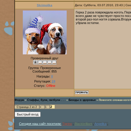
Skrimo4ka
Дата: Суббота, 03.07.2010, 23:43 | С
Герка 2 раза повреждала ноготь.Пер
всего даже не чувствует-просто по
второй раз-пол ногтя сорвала.Втор
убрала остатки.
Проверенный друг
Группа: Проверенные
Сообщений:
855
Награды:
0
Репутация:
24
Статус:
Offline
Форум
»
Стаффы, були, питбули . . .
»
Беседы о здоровье
»
Помогите сломан когот
2
Страница
2
из
2
«
1
Сегодня наш сайт посетили:
Tigrino
,
Blackbrilliant
,
Angelika
,