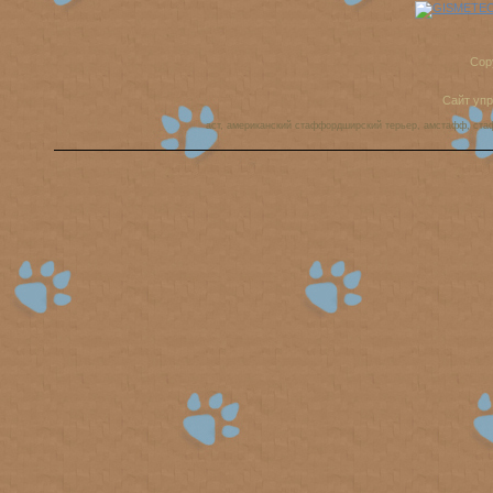
Cop
Сайт уп
аст, американский стаффордширский терьер, амстафф, ста