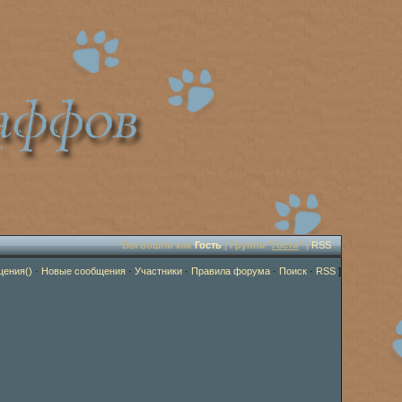
Вы вошли как
Гость
| Группа "
Гости
" |
RSS
щения()
·
Новые сообщения
·
Участники
·
Правила форума
·
Поиск
·
RSS
]