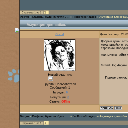
1
Страница
1
из
1
Форум
»
Стаффы, були, питбули . . .
»
ПесПотребНадзор
»
Амуниция для собак.
Амуниция для собак.
Grand
Дата: Четверг, 28.
Добрый день! Хот
кожа, шлейки с гр
стразами, поводки
Нас можно найти в
Grand Dog Амуниц
Новый участник
Прикрепления:
Группа: Пользователи
Сообщений:
1
Награды:
0
Репутация:
0
Статус:
Offline
Форум
»
Стаффы, були, питбули . . .
»
ПесПотребНадзор
»
Амуниция для собак.
1
Страница
1
из
1