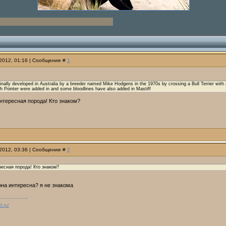
.2012, 01:16 | Сообщение #
1
inally developed in Australia by a breeder named Mike Hodgens in the 1970s by crossing a Bull Terrier wit
h Pointer were added in and some bloodlines have also added in Mastiff
нтересная порода! Кто знаком?
.2012, 03:36 | Сообщение #
2
есная порода! Кто знаком?
на интересна? я не знакома
d.ru/