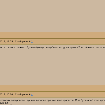
.2012, 12:55 | Сообщение #
3
же к греям и гончим... були и бульдогоподобные-то здесь причем? Устойчивостью не о
.2012, 15:00 | Сообщение #
4
которых создавалась данная порода хорошие, мне нравятся. Сам буль-араб тоже нрави
сивная.