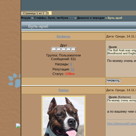
1
Страница
1
из
1
Форум
»
Стаффы, були, питбули . . .
»
Диалоги о породах
»
Буль-араб
Буль-араб
Kerberos
Дата: Среда, 14.11
Друг
Quote
The Bull Arab was orig
Bloodhound and Englis
Группа: Пользователи
Сообщений:
611
По-моему очень и
Награды:
0
Репутация:
12
Статус:
Offline
Tigrino
Дата: Среда, 14.11
Quote
(
Kerberos
)
По-моему очень интер
а по вашему чем о
http://alterra-staff.naro