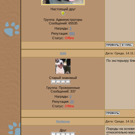
Настоящий друг
Группа: Администраторы
Сообщений:
65535
Награды:
3
Репутация:
890
Статус:
Offline
SAS
Дата: Среда, 14.11
По экстерьеру бли
Старый знакомый
Группа: Проверенные
Сообщений:
337
Награды:
0
Репутация:
20
Статус:
Offline
Kerberos
Дата: Среда, 14.11
Породы на основе 
Друг
относительно мас