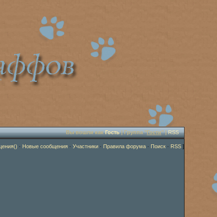
Вы вошли как
Гость
| Группа "
Гости
" |
RSS
щения()
·
Новые сообщения
·
Участники
·
Правила форума
·
Поиск
·
RSS
]