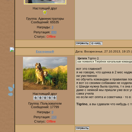
Настоящий друг
Группа: Администраторы
Сообщений:
65535
Награды:
3
Репутация:
890
Статус:
Offline
ЕкатеринаФ
Дата: Воскресенье, 27.10.2013, 19:15
Цитата
Tigrino
(
)
.как появился Тигрёнок начальным команда
вот это главное!!
я не говорю, что щенка в 2 мес надж
ни умственно
но обучить командам и правилам по
я вот со своими собаками не ходила
с Шанди нужна была группа, т к она
даже с немкой мы пришли уже все у
сама учила
Настоящий друг
но если нет опята и советчика - то 
Группа: Пользователи
Tigrino
, а вы сдавали что нибудь с 
Сообщений:
17799
Награды:
0
Репутация:
150
Статус:
Offline