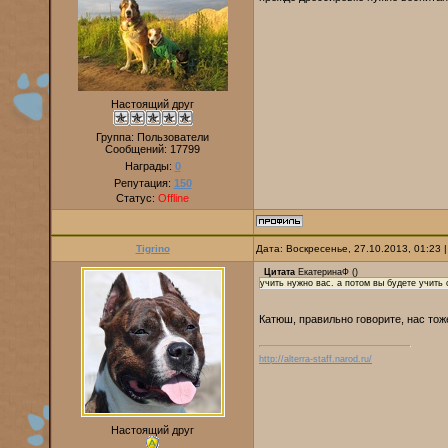
Настоящий друг
Группа: Пользователи
Сообщений:
17799
Награды:
0
Репутация:
150
Статус:
Offline
Tigrino
Дата: Воскресенье, 27.10.2013, 01:23
Цитата
ЕкатеринаФ
(
)
учить нужно вас. а потом вы будете учить 
Катюш, правильно говорите, нас то
http://alterra-staff.narod.ru/
Настоящий друг