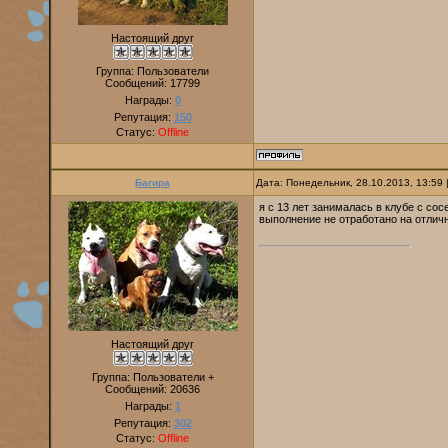
Настоящий друг
Группа: Пользователи
Сообщений:
17799
Награды:
0
Репутация:
150
Статус:
Offline
Багира
Дата: Понедельник, 28.10.2013, 13:59
я с 13 лет занималась в клубе с со
выполнение не отработано на отличн
Настоящий друг
Группа: Пользователи +
Сообщений:
20636
Награды:
1
Репутация:
302
Статус:
Offline