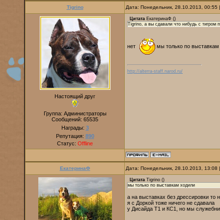
Tigrino
Дата: Понедельник, 28.10.2013, 00:55
Цитата
ЕкатеринаФ
(
)
Tigrino, а вы сдавали что нибудь с тигром 
нет
мы только по выставкам
http://alterra-staff.narod.ru/
Настоящий друг
Группа: Администраторы
Сообщений:
65535
Награды:
3
Репутация:
890
Статус:
Offline
ЕкатеринаФ
Дата: Понедельник, 28.10.2013, 13:08
Цитата
Tigrino
(
)
мы только по выставкам ходили
а на выставках без дрессировки то н
я с Доркой тоже ничего не сдавала
у Дисайда Т1 и КС1, но мы служебни