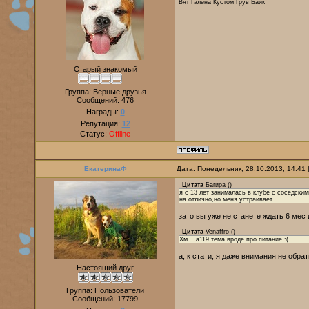
Вят Галена Кустом Грув Байк
Старый знакомый
Группа: Верные друзья
Сообщений:
476
Награды:
0
Репутация:
12
Статус:
Offline
ЕкатеринаФ
Дата: Понедельник, 28.10.2013, 14:41
Цитата
Багира
(
)
я с 13 лет занималась в клубе с соседски
на отлично,но меня устраивает.
зато вы уже не станете ждать 6 мес 
Цитата
Venaffro
(
)
Хм... a119 тема вроде про питание :(
а, к стати, я даже внимания не обрат
Настоящий друг
Группа: Пользователи
Сообщений:
17799