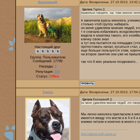
ЕкатеринаФ
Дата: Воскресенье, 27.10.2013, 13:42
Цитата
Tigrino
(
)
правильно говорите, нас тоже кинолог нео
я закончила курсы кинолога, ученик
столько чтоб группу набирать
но меня удивляем мнение людей, кто
т е сначала избаловать вседозволенн
видела я азиатика такого, его хозяй
кличку свою знал
а тут она пытается на площадке (это
протестовать начал, кусаться стал, 
Настоящий друг
еще больше пользуется этим, короч
на второе занятие они уже не пришл
Группа: Пользователи
Сообщений:
17799
так что 6 мес реально поздновато...
Награды:
0
Репутация:
150
Статус:
Offline
Tigrino
Дата: Воскресенье, 27.10.2013, 17:54
Цитата
ЕкатеринаФ
(
)
но меня удивляем мнение людей, кто говор
Мы лично кинолога пригласили в мес
имеется ввиду что могли и в 4 и 6 
книжки читали и конечно ж много с 
http://alterra-staff.narod.ru/