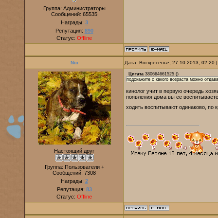
Группа: Администраторы
Сообщений:
65535
Награды:
3
Репутация:
890
Статус:
Offline
Nic
Дата: Воскресенье, 27.10.2013, 02:20
Цитата
380664661525
(
)
подскажите с какого возраста можно отдав
кинолог учит в первую очередь хозяи
появления дома вы ее воспитываете
ходить воспитывают одинаково, по 
Настоящий друг
Группа: Пользователи +
Сообщений:
7308
Награды:
2
Репутация:
83
Статус:
Offline