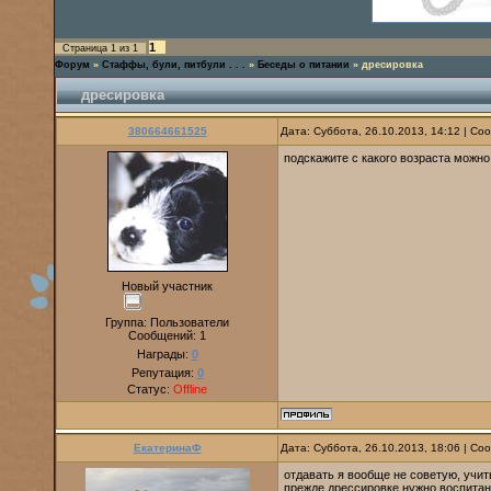
1
Страница
1
из
1
Форум
»
Стаффы, були, питбули . . .
»
Беседы о питании
»
дресировка
дресировка
380664661525
Дата: Суббота, 26.10.2013, 14:12 | С
подскажите с какого возраста можно
Новый участник
Группа: Пользователи
Сообщений:
1
Награды:
0
Репутация:
0
Статус:
Offline
ЕкатеринаФ
Дата: Суббота, 26.10.2013, 18:06 | С
отдавать я вообще не советую, учит
прежде дрессировке нужно воспитан