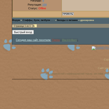
Награды:
0
Репутация:
150
Статус:
Offline
Форум
»
Стаффы, були, питбули . . .
»
Беседы о питании
»
дресировка
1
Страница
1
из
1
Сегодня наш сайт посетили:
Tigrino
,
Blackbrilliant
,
Cop
Сайт уп
аст, американский стаффордширский терьер, амстафф, ста