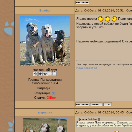
Butcher
Дата: Суббота, 08.03.2014, 05:51 | С
Я расстроена
Прям огор
Надеюсь, у новой собаки не будет "
забрать и утешить...
Неричке любящих родителей! Она э
Там, где овчарка не пройдёт и где борзая 
Наша страничка
Настоящий друг
Группа: Пользователи
Сообщений:
1984
Награды:
0
Репутация:
91
Статус:
Offline
шарлотта
Дата: Суббота, 08.03.2014, 06:45 | С
Цитата
Butcher
(
)
Я расстроена Прям огорчена... Ульяшик, хо
Надеюсь, у новой собаки не будет "проблем