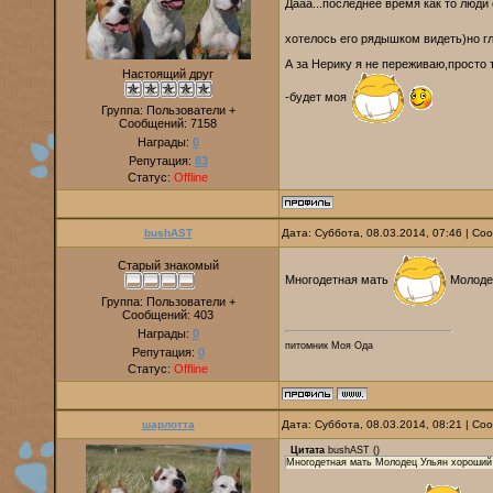
Дааа...последнее время как то люди
хотелось его рядышком видеть)но гл
А за Нерику я не переживаю,просто 
Настоящий друг
-будет моя
Группа: Пользователи +
Сообщений:
7158
Награды:
0
Репутация:
83
Статус:
Offline
bushAST
Дата: Суббота, 08.03.2014, 07:46 | С
Старый знакомый
Многодетная мать
Молодец
Группа: Пользователи +
Сообщений:
403
Награды:
0
питомник Моя Ода
Репутация:
0
Статус:
Offline
шарлотта
Дата: Суббота, 08.03.2014, 08:21 | С
Цитата
bushAST
(
)
Многодетная мать Молодец Ульян хороший 