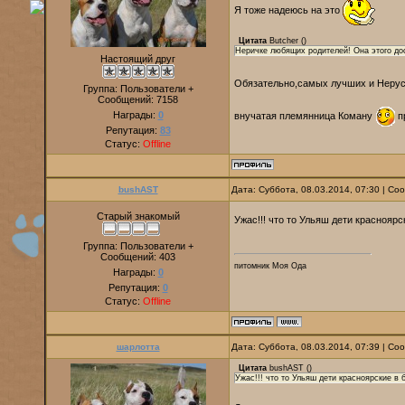
Я тоже надеюсь на это
Цитата
Butcher
(
)
Неричке любящих родителей! Она этого до
Настоящий друг
Обязательно,самых лучших и Нерусе
Группа: Пользователи +
Сообщений:
7158
Награды:
0
внучатая племянница Коману
п
Репутация:
83
Статус:
Offline
bushAST
Дата: Суббота, 08.03.2014, 07:30 | С
Старый знакомый
Ужас!!! что то Ульяш дети краснояр
Группа: Пользователи +
Сообщений:
403
питомник Моя Ода
Награды:
0
Репутация:
0
Статус:
Offline
шарлотта
Дата: Суббота, 08.03.2014, 07:39 | С
Цитата
bushAST
(
)
Ужас!!! что то Ульяш дети красноярские в