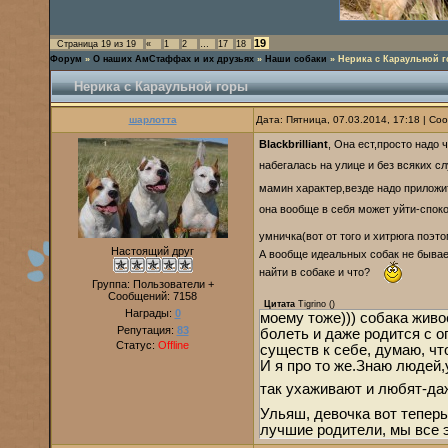
19
Страница
19
из
19
«
1
2
…
17
18
Форум
»
О наших АмСтаффах и их друзьях
»
Наши собаки
»
Нерика с Караульной 
Нерика с Караульной горы
шарлотта
Дата: Пятница, 07.03.2014, 17:18 | С
Blackbrilliant
, Она ест,просто надо
набегалась на улице и без всяких 
мамин характер,везде надо приложить
она вообще в себя может уйти-спок
умничка(вот от того и хитрюга поэт
Настоящий друг
А вообще идеальных собак не бывае
найти в собаке и что?
Группа: Пользователи +
Сообщений:
7158
Цитата
Tigrino
(
)
Награды:
0
моему тоже))) собака живо
Репутация:
83
болеть и даже родится с 
Статус:
Offline
существ к себе, думаю, чт
И я про то же.Знаю людей
так ухаживают и любят-да
Ульяш, девочка вот теперь
лучшие родители, мы все 