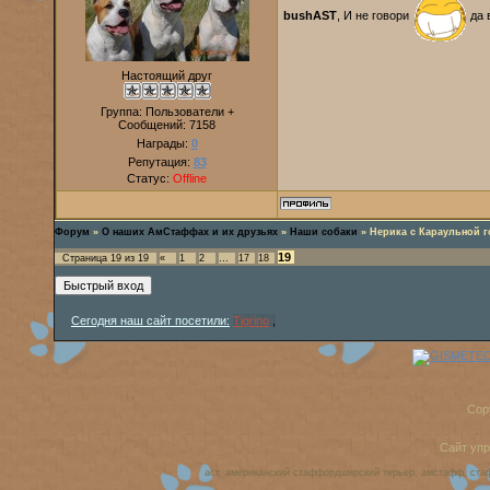
bushAST
, И не говори
да 
Настоящий друг
Группа: Пользователи +
Сообщений:
7158
Награды:
0
Репутация:
83
Статус:
Offline
Форум
»
О наших АмСтаффах и их друзьях
»
Наши собаки
»
Нерика с Караульной 
19
Страница
19
из
19
«
1
2
…
17
18
Сегодня наш сайт посетили:
Tigrino
,
Cop
Сайт уп
аст, американский стаффордширский терьер, амстафф, ста