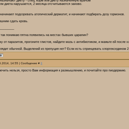
 назначают диету - спец. корм или диету назначенную врачом
ли диета нарушается, 2 месяца отсчитываются заново.
 начинают подозревать атопический дерматит, и начинают подбирать дозу гормонов.
ишним сдать кровь.
_________
 так понимаю пятна появились на местах бывших царапин?
у от паразитов, прогоните глистов, найдите мазь с антибиотиком, и мажьте ей после хл
лядит обычной. Выделений из препуция нет? Если есть спринцевать хлоргекседином 2
04.2014, 14:55 | Сообщение #
8
лечить нельзя, просто Вам информация к размышлению, и почитайте про пиодермию.