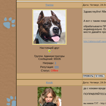
Tigrino
Дата: Четверг, 24.
Здравствуйте! Яй
А вот с таким пок
обрабатываете ПР
индивидуально. Ес
месте давайте пр
http://alterra-staff.naro
Настоящий друг
Группа: Администраторы
Сообщений:
65535
Награды:
3
Репутация:
890
Статус:
Offline
Kysik
Дата: Четверг, 24.
да с коками вроде
ПОПРАВЛЯЙТЕСЬ
мы живем ТУТ - http://