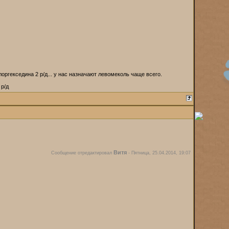
оргекседина 2 р/д... у нас назначают левомеколь чаще всего.
 р/д
Витя
Сообщение отредактировал
-
Пятница, 25.04.2014, 19:07