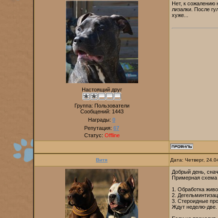
Нет, к сожалению 
лизалки. После г
хуже...
Настоящий друг
Группа: Пользователи
Сообщений:
1443
Награды:
0
Репутация:
67
Статус:
Offline
Витя
Дата: Четверг, 24.
Добрый день, снач
Примерная схема 
1. Обработка живо
2. Дегельминтизац
3. Стероидные про
Ждут неделю-две.