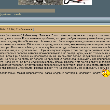
(проблемы с кожей)
.2014, 22:10 | Сообщение #
1
чки ( и мальчики) ! Меня зовут Татьяна. Я постоянно захожу на ваш форум со своим
час у нас с моим Рокки возникла проблема, которая требует индивидуальной консультац
шего пса, ему было 3+ месяца. На коже у него были покраснения, ровные в виде пятен
ха - тоже не сильная. Обратились к врачу, нам сказали, что это пищевая аллергия, ме
гой корм. Пользуемся Магнуссоном и добавляем туда собачьи фарши из говяжих или ба
ем прошла, и мы успокоились. Пару месяцев назад мы стали выходить гулять на поле,
 виде красных полосок, которые проходили буквально за один день, мы не относили их 
ого цвета. При ближайшем рассмотрении на них заметно легкое шелушение кожи и розо
ь. То лучше, то опять, но совсем не проходит. А позавчера на писуне у нас появилос
та. Девочки, у нас тут с медициной совсем плохо. Прежде, чем пойти к врачу, я долж
вый раз и требовать от ветеринара определенных действий!!! Иначе, нас опять отправ
( мы живем в Стокгольме) Иногда бывает, что на эти деньги можно съездить к вету в
воспаление? Может, гидрокортизон разок, содовые растворы? Зеленка?...Хелп!!!