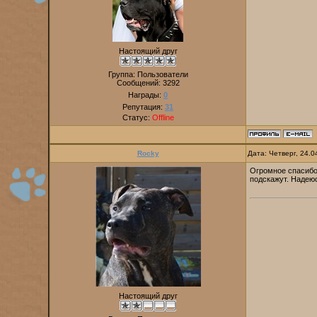
Настоящий друг
Группа: Пользователи
Сообщений:
3292
Награды:
0
Репутация:
31
Статус:
Offline
Rocky
Дата: Четверг, 24.
Огромное спасибо 
подскажут. Надеюс
Настоящий друг