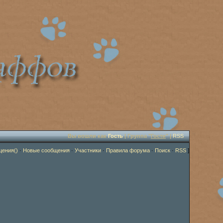
Вы вошли как
Гость
| Группа "
Гости
" |
RSS
щения()
·
Новые сообщения
·
Участники
·
Правила форума
·
Поиск
·
RSS
]