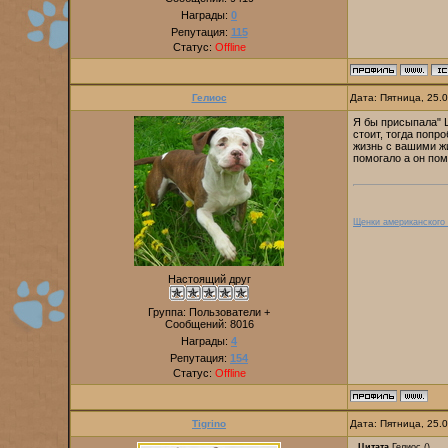
Награды:
0
Репутация:
115
Статус:
Offline
Гелиос
Дата: Пятница, 25.
Я бы присыпала" Ц
стоит, тогда попр
жизнь с вашими жи
помогало а он пом
Щенки американского
Настоящий друг
Группа: Пользователи +
Сообщений:
8016
Награды:
4
Репутация:
154
Статус:
Offline
Tigrino
Дата: Пятница, 25.
Цитата
Гелиос
(
)