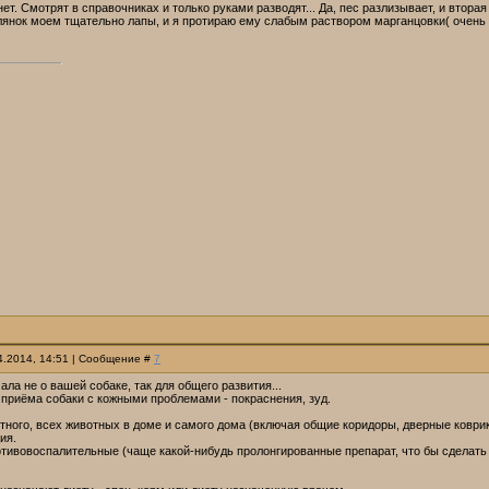
нет. Смотрят в справочниках и только руками разводят... Да, пес разлизывает, и втор
улянок моем тщательно лапы, и я протираю ему слабым раствором марганцовки( очень
04.2014, 14:51 | Сообщение #
7
ала не о вашей собаке, так для общего развития...
приёма собаки с кожными проблемами - покраснения, зуд.
тного, всех животных в доме и самого дома (включая общие коридоры, дверные коврик
ия.
тивовоспалительные (чаще какой-нибудь пролонгированные препарат, что бы сделать 