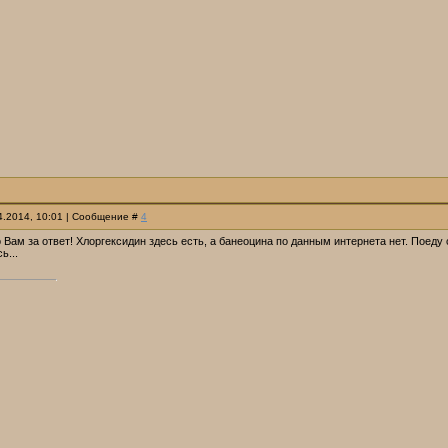
04.2014, 10:01 | Сообщение #
4
Вам за ответ! Хлоргексидин здесь есть, а банеоцина по данным интернета нет. Поеду
ь...