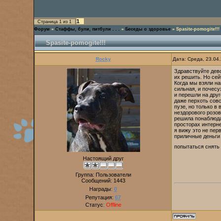
1
Страница
1
из
1
Форум
»
Стаффы, були, питбули . . .
»
Беседы о здоровье
»
Spasite-pomogite!!!
Spasite-pomogite!!!
Rocky
Дата: Среда, 23.04
Здравствуйте дево
их решить. Но сей
Когда мы взяли на
сильная, и почесу
и перешли на дру
даже перхоть совс
пузе, но только в
нездорового розов
решила понаблюдат
просторах интерне
я вижу это не пер
приличные деньги 
попытаться снять 
Настоящий друг
Группа: Пользователи
Сообщений:
1443
Награды:
0
Репутация:
67
Статус:
Offline