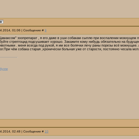
04.2014, 01:06 | Сообщение #
9
амаксом" зоопрепарат , я его даже в уши собакам сыплю при воспалении мокнущем пом
обуйте стрептоцид подсушивает хорошо. Закажите кому нибудь обязательно на будущее 
вотными . меня всегда под рукой, я им все болячки лечу раны порезы всё мокнущее. а
ог.При чём собака старая ,хронически больная уже от старости, постоянно чесала мот
 булли
04.2014, 02:48 | Сообщение #
10