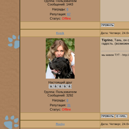
Группа: Пользователи
Сообщений:
1443
Награды:
0
Репутация:
67
Статус:
Offline
Kysik
Дата: Четверг, 24.
Tigrino
, Тань, он
гадость. (возможн
мы живем ТУТ - http://
Настоящий друг
Группа: Пользователи
Сообщений:
3292
Награды:
0
Репутация:
31
Статус:
Offline
Rocky
Дата: Четверг, 24.