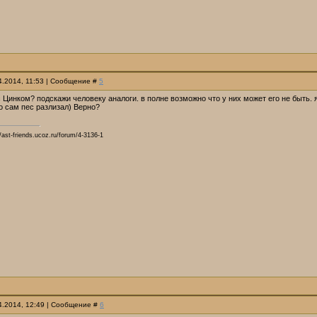
04.2014, 11:53 | Сообщение #
5
 с Цинком? подскажи человеку аналоги. в полне возможно что у них может его не быт
о сам пес разлизал) Верно?
ast-friends.ucoz.ru/forum/4-3136-1
04.2014, 12:49 | Сообщение #
6