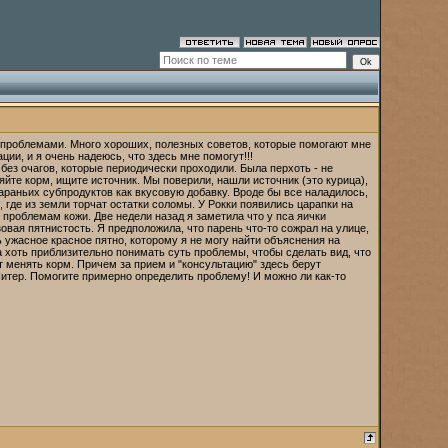
и проблемами. Много хороших, полезных советов, которые помогают мне
ии, и я очень надеюсь, что здесь мне помогут!!!
 без очагов, которые периодически проходили. Была перхоть - не
няйте корм, ищите источник. Мы поверили, нашли источник (это курица),
раньих субпродуктов как вкусовую добавку. Вроде бы все наладилось,
 где из земли торчат остатки соломы. У Рокки появились царапки на
к проблемам кожи. Две недели назад я заметила что у пса яички
вая пятнистость. Я предположила, что парень что-то сожрал на улице,
ь ужасное красное пятно, которому я не могу найти объяснения на
на хоть приблизительно понимать суть проблемы, чтобы сделать вид, что
ят менять корм. Причем за прием и "консультацию" здесь берут
 Питер. Помогите примерно определить проблему! И можно ли как-то