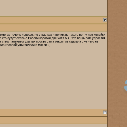
огает очень хорошо, но у вас как я понимаю такого нет, у нас копейки
кто будет ехать с России коробки две хотя бы , эта вещь вам упростит
 с воспалением уха так просто сама открытие сделала , не чего не
ала головой уши болели и мокли..(