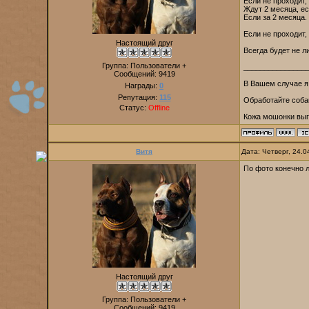
Если не проходит,
Ждут 2 месяца, ес
Если за 2 месяца.
Если не проходит,
Настоящий друг
Всегда будет не л
Группа: Пользователи +
_______________
Сообщений:
9419
В Вашем случае я
Награды:
0
Репутация:
115
Обработайте собак
Статус:
Offline
Кожа мошонки выг
Витя
Дата: Четверг, 24.
По фото конечно 
Настоящий друг
Группа: Пользователи +
Сообщений:
9419