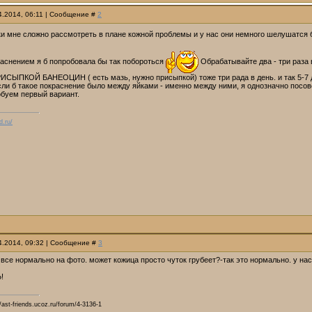
04.2014, 06:11 | Сообщение #
2
ки мне сложно рассмотреть в плане кожной проблемы и у нас они немного шелушатся
раснением я б попробовала бы так побороться
Обрабатывайте два - три раза 
ИСЫПКОЙ БАНЕОЦИН ( есть мазь, нужно присыпкой) тоже три рада в день. и так 5-7 д
ли б такое покраснение было между яйками - именно между ними, я однозначно посове
обуем первый вариант.
d.ru/
04.2014, 09:32 | Сообщение #
3
 все нормально на фото. может кожица просто чуток грубеет?-так это нормально. у нас
!
ast-friends.ucoz.ru/forum/4-3136-1