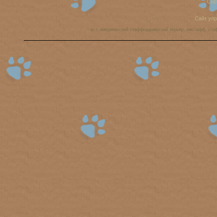
Cop
Сайт уп
аст, американский стаффордширский терьер, амстафф, ста