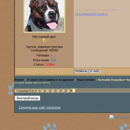
http://alterra-staff.narod.ru/
Настоящий друг
Группа: Администраторы
Сообщений:
65535
Награды:
3
Репутация:
890
Статус:
Offline
Форум
»
О наших АмСтаффах и их друзьях
»
Наши собаки
»
Булвайф Вандефул Чер
которой жизни просто нет!!!)
6
Страница
6
из
6
«
1
2
3
4
5
Сегодня наш сайт посетили: