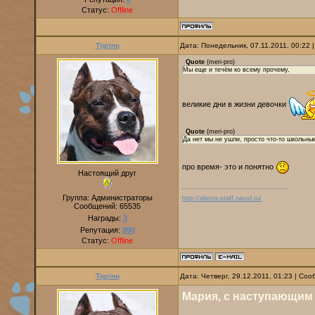
Статус:
Offline
Tigrino
Дата: Понедельник, 07.11.2011, 00:22
Quote
(
meri-pro
)
Мы еще и течём ко всему прочему,
великие дни в жизни девочки
Quote
(
meri-pro
)
Да нет мы не ушли, просто что-то школьны
про время- это и понятно
Настоящий друг
Группа: Администраторы
http://alterra-staff.narod.ru/
Сообщений:
65535
Награды:
3
Репутация:
890
Статус:
Offline
Tigrino
Дата: Четверг, 29.12.2011, 01:23 | Со
Мария, с наступающим