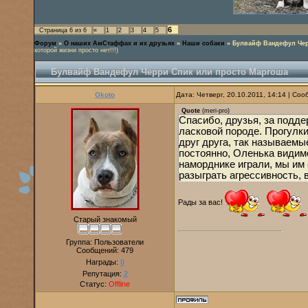
6
Страница
6
из
6
«
1
2
3
4
5
Форум
»
О наших АмСтаффах и их друзьях
»
Наши собаки
»
Булвайф Вандефул Чер
которой жизни просто нет!!!)
Булвайф Вандефул Черри Спик или просто Маргоша
Okoto
Дата: Четверг, 20.10.2011, 14:14 | Со
Quote
(
meri-pro
)
Спасибо, друзья, за подде
ласковой породе. Прогулки
друг друга, так называемы
постоянно, Оленька видимо
наморднике играли, мы им 
разыграть агрессивность, 
Рады за вас!
Старый знакомый
Группа: Пользователи
Сообщений:
479
Награды:
0
Репутация:
2
Статус:
Offline