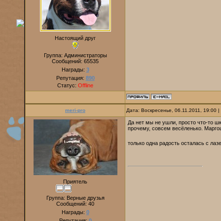
Настоящий друг
Группа: Администраторы
Сообщений:
65535
Награды:
3
Репутация:
890
Статус:
Offline
meri-pro
Дата: Воскресенье, 06.11.2011, 19:00
Да нет мы не ушли, просто что-то ш
прочему, совсем весёленько. Маргош
только одна радость осталась с лаз
Приятель
Группа: Верные друзья
Сообщений:
40
Награды:
0
Репутация:
0